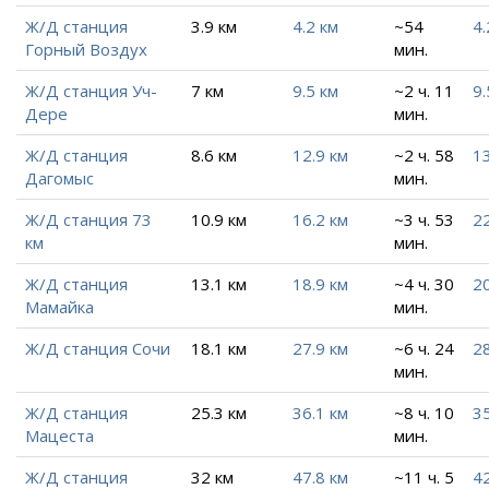
Ж/Д станция
3.9 км
4.2 км
~54
4.
Горный Воздух
мин.
Ж/Д станция Уч-
7 км
9.5 км
~2 ч. 11
9.
Дере
мин.
Ж/Д станция
8.6 км
12.9 км
~2 ч. 58
13
Дагомыс
мин.
Ж/Д станция 73
10.9 км
16.2 км
~3 ч. 53
22
км
мин.
Ж/Д станция
13.1 км
18.9 км
~4 ч. 30
20
Мамайка
мин.
Ж/Д станция Сочи
18.1 км
27.9 км
~6 ч. 24
28
мин.
Ж/Д станция
25.3 км
36.1 км
~8 ч. 10
35
Мацеста
мин.
Ж/Д станция
32 км
47.8 км
~11 ч. 5
42