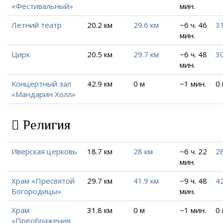
«Фестивальный»
мин.
Летний театр
20.2 км
29.6 км
~6 ч. 46
31
мин.
Цирк
20.5 км
29.7 км
~6 ч. 48
30
мин.
Концертный зал
42.9 км
0 м
~1 мин.
0
«Мандарин Холл»
Религия
Иверская церковь
18.7 км
28 км
~6 ч. 22
28
мин.
Храм «Пресвятой
29.7 км
41.9 км
~9 ч. 48
42
Богородицы»
мин.
Храм
31.8 км
0 м
~1 мин.
0
«Преображения