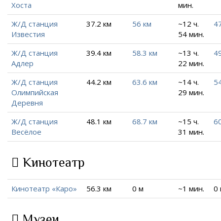
Хоста
мин.
Ж/Д станция
37.2 км
56 км
~12 ч.
47
Известия
54 мин.
Ж/Д станция
39.4 км
58.3 км
~13 ч.
49
Адлер
22 мин.
Ж/Д станция
44.2 км
63.6 км
~14 ч.
54
Олимпийская
29 мин.
Деревня
Ж/Д станция
48.1 км
68.7 км
~15 ч.
60
Весёлое
31 мин.
Кинотеатр
Кинотеатр «Каро»
56.3 км
0 м
~1 мин.
0
Музеи