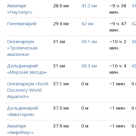
Аквапарк
28.9 км
41.2 км
~9 ч. 38
41
«Наутилус»
мин.
Пингвинарий
29.4 км
42 км
~9 ч. 47
4
мин.
Океанариум
31 км
43.1 км
~10 ч. 2
43
«Тропическая
мин.
амазонка»
Дельфинарий
31 км
43.3 км
~10 ч. 4
43
«Морская звезда»
мин.
Океанариум «Sochi
37.1 км
0 м
~1 мин.
0
Discovery World
Aquarium»
Дельфинарий
37.3 км
0 м
~1 мин.
0
«Акватория»
Аквапарк
37.9 км
0 м
~1 мин.
0
«Амфибиус»