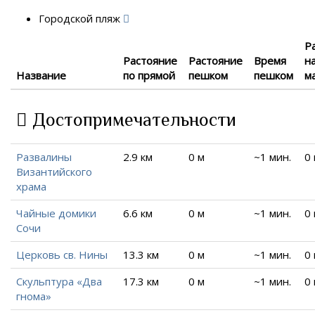
Городской пляж
Р
Растояние
Растояние
Время
н
Название
по прямой
пешком
пешком
м
Достопримечательности
Развалины
2.9 км
0 м
~1 мин.
0
Византийского
храма
Чайные домики
6.6 км
0 м
~1 мин.
0
Сочи
Церковь св. Нины
13.3 км
0 м
~1 мин.
0
Скульптура «Два
17.3 км
0 м
~1 мин.
0
гнома»