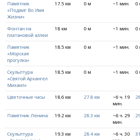
Памятник
17.5 км
0 м
~1 мин.
0
«Подвиг Во Имя
Жизни»
Фонтан на
18 км
0 м
~1 мин.
0
платановой аллеи
Памятник
18.5 км
0 м
~1 мин.
0
«Морская
прогулка»
Скульптура
18.5 км
0 м
~1 мин.
0
«Святой Архангел
Михаил»
Цветочные часы
18.6 км
27.8 км
~6 ч. 19
28
мин.
Памятник Ленина
19.2 км
28.3 км
~6 ч. 29
2
мин.
Скульптура
19.3 км
28.4 км
~6 ч. 30
31