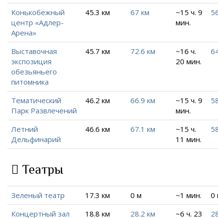
Конькобежный
45.3 км
67 км
~15 ч. 9
56
центр «Адлер-
мин.
Арена»
Выставочная
45.7 км
72.6 км
~16 ч.
64
экспозиция
20 мин.
обезьяньего
питомника
Тематический
46.2 км
66.9 км
~15 ч. 9
58
Парк Развлечений
мин.
Летний
46.6 км
67.1 км
~15 ч.
5
Дельфинарий
11 мин.
Театры
Зеленый театр
17.3 км
0 м
~1 мин.
0
Концертный зал
18.8 км
28.2 км
~6 ч. 23
28