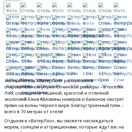
Уютный отель «ВатерЛоо» расположен в
очаровательном уголке Сочинской ривьеры – в посёлке
Лоо, славящимся тишиной, красотой и отличной
экологией. Окна половины номеров и балконов смотрят
прямо на волны Чёрного моря. Благоустроенный пляж –
всего в 70 метрах от отеля!
Отдыхая в «ВатерЛоо», вы сможете наслаждаться
морем, солнцем и аттракционами, которые ждут вас на