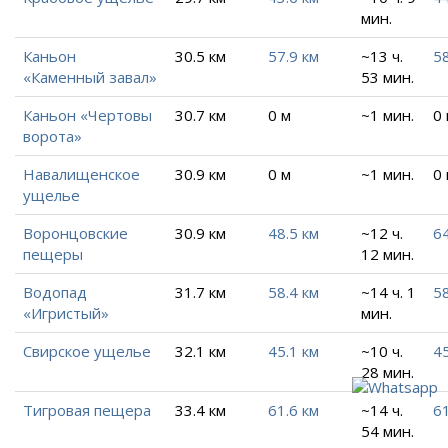
мин.
Каньон
30.5 км
57.9 км
~13 ч.
5
«Каменный завал»
53 мин.
Каньон «Чертовы
30.7 км
0 м
~1 мин.
0
ворота»
Навалищенское
30.9 км
0 м
~1 мин.
0
ущелье
Воронцовские
30.9 км
48.5 км
~12 ч.
64
пещеры
12 мин.
Водопад
31.7 км
58.4 км
~14 ч. 1
58
«Игристый»
мин.
Свирское ущелье
32.1 км
45.1 км
~10 ч.
45
28 мин.
Тигровая пещера
33.4 км
61.6 км
~14 ч.
61
54 мин.