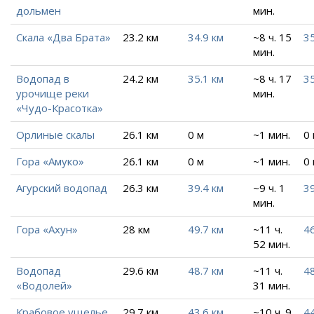
дольмен
мин.
Скала «Два Брата»
23.2 км
34.9 км
~8 ч. 15
3
мин.
Водопад в
24.2 км
35.1 км
~8 ч. 17
35
урочище реки
мин.
«Чудо-Красотка»
Орлиные скалы
26.1 км
0 м
~1 мин.
0
Гора «Амуко»
26.1 км
0 м
~1 мин.
0
Агурский водопад
26.3 км
39.4 км
~9 ч. 1
3
мин.
Гора «Ахун»
28 км
49.7 км
~11 ч.
4
52 мин.
Водопад
29.6 км
48.7 км
~11 ч.
48
«Водолей»
31 мин.
Крабовое ущелье
29.7 км
43.6 км
~10 ч. 9
44