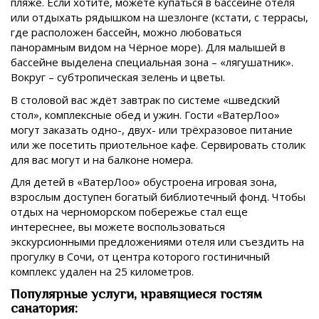
пляже. Если хотите, можете купаться в бассейне отеля
или отдыхать рядышком на шезлонге (кстати, с террасы,
где расположен бассейн, можно любоваться
панорамным видом на Чёрное море). Для малышей в
бассейне выделена специальная зона – «лягушатник».
Вокруг – субтропическая зелень и цветы.
В столовой вас ждёт завтрак по системе «шведский
стол», комплексные обед и ужин. Гости «ВатерЛоо»
могут заказать одно-, двух- или трёхразовое питание
или же посетить приотельное кафе. Сервировать столик
для вас могут и на балконе номера.
Для детей в «ВатерЛоо» обустроена игровая зона,
взрослым доступен богатый библиотечный фонд. Чтобы
отдых на черноморском побережье стал еще
интереснее, вы можете воспользоваться
экскурсионными предложениями отеля или съездить на
прогулку в Сочи, от центра которого гостиничный
комплекс удален на 25 километров.
Популярные услуги, нравящиеся гостям
санатория: