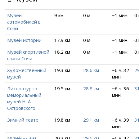
Музей
9 км
0 м
~1 мин.
0
автомобилей в
Сочи
Музей истории
17.9 км
0 м
~1 мин.
0
Музей спортивной
18.2 км
0 м
~1 мин.
0
славы Сочи
Художественный
19.3 км
28.6 км
~6 ч. 32
29
музей
мин.
Литературно-
19.5 км
28.8 км
~6 ч. 36
31
мемориальный
мин.
музей Н. А.
Островского
Зимний театр
19.8 км
29.1 км
~6 ч. 39
31
мин.
Музей «Дача
20.3 км
29.6 км
~6 ч. 47
31