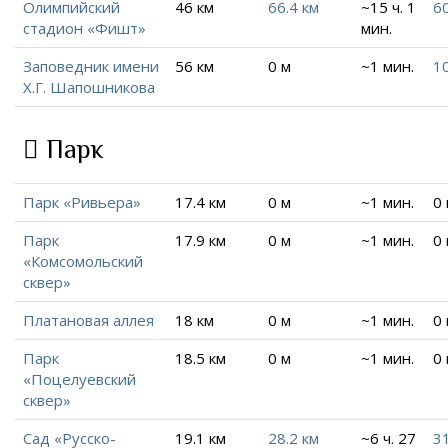
Олимпийский
46 км
66.4 км
~15 ч. 1
6
стадион «Фишт»
мин.
Заповедник имени
56 км
0 м
~1 мин.
10
Х.Г. Шапошникова
Парк
Парк «Ривьера»
17.4 км
0 м
~1 мин.
0
Парк
17.9 км
0 м
~1 мин.
0
«Комсомольский
сквер»
Платановая аллея
18 км
0 м
~1 мин.
0
Парк
18.5 км
0 м
~1 мин.
0
«Поцелуевский
сквер»
Сад «Русско-
19.1 км
28.2 км
~6 ч. 27
31