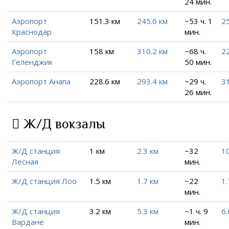
24 мин.
Аэропорт
151.3 км
245.6 км
~53 ч. 1
25
Краснодар
мин.
Аэропорт
158 км
310.2 км
~68 ч.
22
Геленджик
50 мин.
Аэропорт Анапа
228.6 км
293.4 км
~29 ч.
31
26 мин.
Ж/Д вокзалы
Ж/Д станция
1 км
2.3 км
~32
10
Лесная
мин.
Ж/Д станция Лоо
1.5 км
1.7 км
~22
1.
мин.
Ж/Д станция
3.2 км
5.3 км
~1 ч. 9
6.
Вардане
мин.