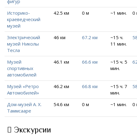
фигур
Историко-
42.5 км
0 м
~1 мин.
0
краеведческий
музей
Электрический
46 км
67.2 км
~15 ч.
58
музей Николы
11 мин.
Тесла
Музей
46.1 км
66.6 км
~15 ч. 5
6
спортивных
мин.
автомобилей
Музей «Ретро
46.2 км
66.8 км
~15 ч. 7
58
Автомобилей»
мин.
Дом-музей А. Х.
54.6 км
0 м
~1 мин.
0
Таммсааре
Экскурсии