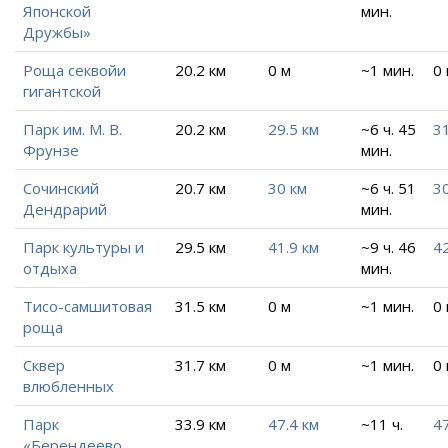
Японской
мин.
Дружбы»
Роща секвойи
20.2 км
0 м
~1 мин.
0
гигантской
Парк им. М. В.
20.2 км
29.5 км
~6 ч. 45
31
Фрунзе
мин.
Сочинский
20.7 км
30 км
~6 ч. 51
30
Дендрарий
мин.
Парк культуры и
29.5 км
41.9 км
~9 ч. 46
4
отдыха
мин.
Тисо-самшитовая
31.5 км
0 м
~1 мин.
0
роща
Сквер
31.7 км
0 м
~1 мин.
0
влюбленных
Парк
33.9 км
47.4 км
~11 ч.
47
«Берендеево