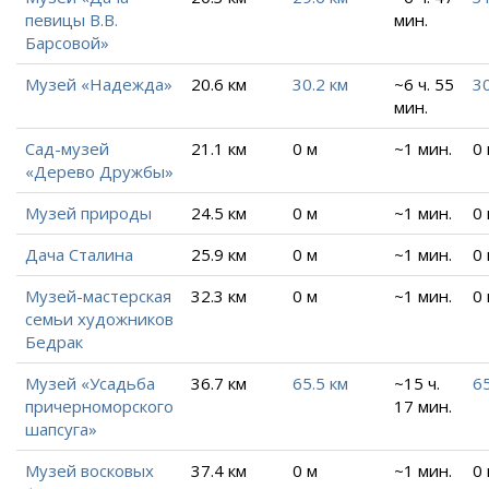
певицы В.В.
мин.
Барсовой»
Музей «Надежда»
20.6 км
30.2 км
~6 ч. 55
30
мин.
Сад-музей
21.1 км
0 м
~1 мин.
0
«Дерево Дружбы»
Музей природы
24.5 км
0 м
~1 мин.
0
Дача Сталина
25.9 км
0 м
~1 мин.
0
Музей-мастерская
32.3 км
0 м
~1 мин.
0
семьи художников
Бедрак
Музей «Усадьба
36.7 км
65.5 км
~15 ч.
65
причерноморского
17 мин.
шапсуга»
Музей восковых
37.4 км
0 м
~1 мин.
0