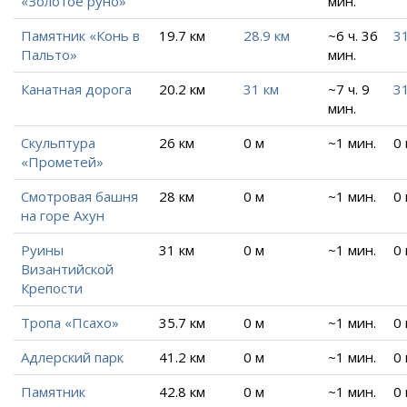
«Золотое руно»
мин.
Памятник «Конь в
19.7 км
28.9 км
~6 ч. 36
31
Пальто»
мин.
Канатная дорога
20.2 км
31 км
~7 ч. 9
31
мин.
Скульптура
26 км
0 м
~1 мин.
0
«Прометей»
Смотровая башня
28 км
0 м
~1 мин.
0
на горе Ахун
Руины
31 км
0 м
~1 мин.
0
Византийской
Крепости
Тропа «Псахо»
35.7 км
0 м
~1 мин.
0
Адлерский парк
41.2 км
0 м
~1 мин.
0
Памятник
42.8 км
0 м
~1 мин.
0