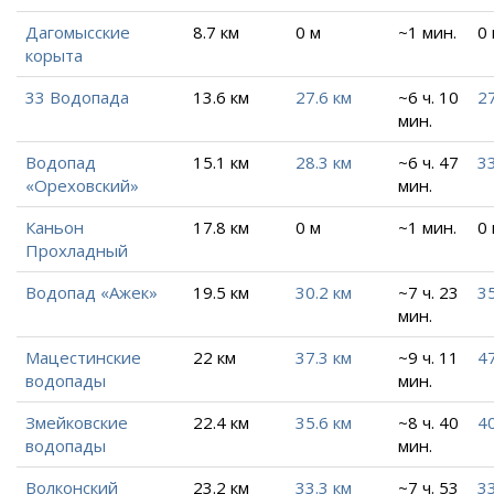
Дагомысские
8.7 км
0 м
~1 мин.
0
корыта
33 Водопада
13.6 км
27.6 км
~6 ч. 10
27
мин.
Водопад
15.1 км
28.3 км
~6 ч. 47
33
«Ореховский»
мин.
Каньон
17.8 км
0 м
~1 мин.
0
Прохладный
Водопад «Ажек»
19.5 км
30.2 км
~7 ч. 23
35
мин.
Мацестинские
22 км
37.3 км
~9 ч. 11
47
водопады
мин.
Змейковские
22.4 км
35.6 км
~8 ч. 40
40
водопады
мин.
Волконский
23.2 км
33.3 км
~7 ч. 53
33