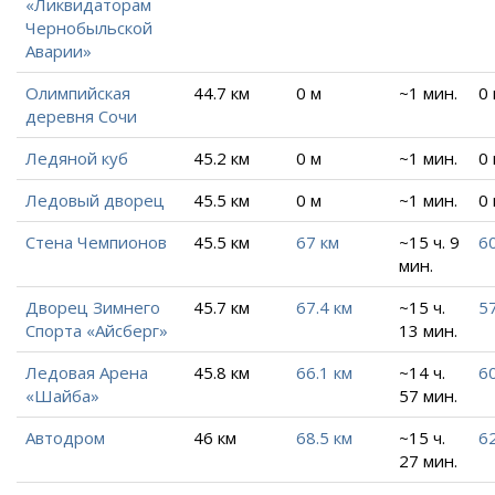
«Ликвидаторам
Чернобыльской
Аварии»
Олимпийская
44.7 км
0 м
~1 мин.
0
деревня Сочи
Ледяной куб
45.2 км
0 м
~1 мин.
0
Ледовый дворец
45.5 км
0 м
~1 мин.
0
Стена Чемпионов
45.5 км
67 км
~15 ч. 9
60
мин.
Дворец Зимнего
45.7 км
67.4 км
~15 ч.
57
Спорта «Айсберг»
13 мин.
Ледовая Арена
45.8 км
66.1 км
~14 ч.
6
«Шайба»
57 мин.
Автодром
46 км
68.5 км
~15 ч.
6
27 мин.