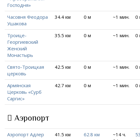
Господня»
Часовня Феодора
34.4 км
0 м
~1 мин.
0
Ушакова
Троице-
35.5 км
0 м
~1 мин.
0
Георгиевский
Женский
Монастырь
Свято-Троицкая
42.5 км
0 м
~1 мин.
0
церковь
Армянская
42.7 км
0 м
~1 мин.
0
Церковь «Сурб
Саргис»
Аэропорт
Аэропорт Адлер
41.5 км
62.8 км
~14 ч.
53