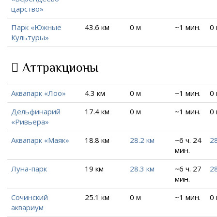
царство»
Парк «Южные
43.6 км
0 м
~1 мин.
0
Культуры»
Аттракционы
Аквапарк «Лоо»
4.3 км
0 м
~1 мин.
0
Дельфинарий
17.4 км
0 м
~1 мин.
0
«Ривьера»
Аквапарк «Маяк»
18.8 км
28.2 км
~6 ч. 24
28
мин.
Луна-парк
19 км
28.3 км
~6 ч. 27
28
мин.
Сочинский
25.1 км
0 м
~1 мин.
0
аквариум