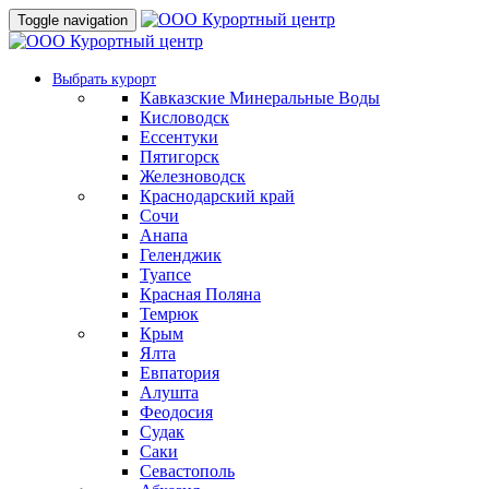
Toggle navigation
Выбрать курорт
Кавказские Минеральные Воды
Кисловодск
Ессентуки
Пятигорск
Железноводск
Краснодарский край
Сочи
Анапа
Геленджик
Туапсе
Красная Поляна
Темрюк
Крым
Ялта
Евпатория
Алушта
Феодосия
Судак
Саки
Севастополь