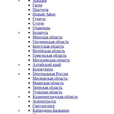
Абхазия
Гагра
Пицунда
Новый Афон
Гудаута
Сухум
Очамчира
Беларусь
Минская область
Гродненская область
Брестская область
Витебская область
Гомельская область
Могилевская область
Алтайский край
Белокуриха
Центральная Россия
Московская область
Рязанская область
Тверская область
Тульская область
Калининградская область
Зеленоградск
Светлогорск
Кабардино-Балкария