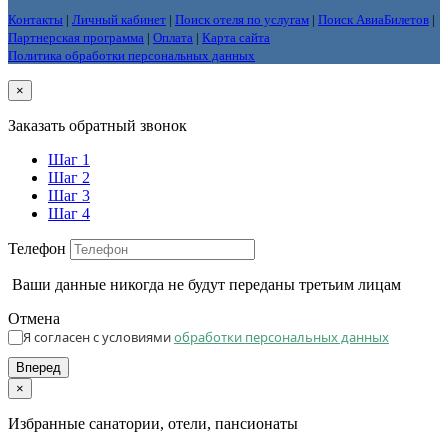
Контакты
|
Личный кабинет
|
Поиск отеля по услугам
|
Поиск АвиаБилетов
|
Партнерская программа
|
Оплата
|
Карта сайта
Политика обработки персональных данных
×
Заказать обратный звонок
Шаг 1
Шаг 2
Шаг 3
Шаг 4
Телефон
Ваши данные никогда не будут переданы третьим лицам
Отмена
Я согласен с условиями
обработки персональных данных
Вперед
×
Избранные санатории, отели, пансионаты