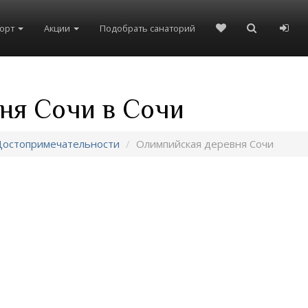
рорт
Акции
Подобрать санаторий
ня Сочи в Сочи
Достопримечательности
Олимпийская деревня Сочи