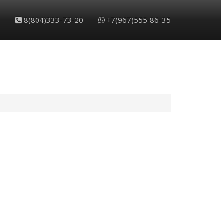
8(804)333-73-20
+7(967)555-86-35