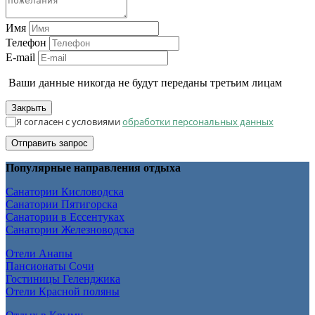
Имя
Телефон
E-mail
Ваши данные никогда не будут переданы третьим лицам
Закрыть
Я согласен с условиями
обработки персональных данных
Отправить запрос
Популярные направления отдыха
Санатории Кисловодска
Санатории Пятигорска
Санатории в Ессентуках
Санатории Железноводска
Отели Анапы
Пансионаты Сочи
Гостиницы Геленджика
Отели Красной поляны