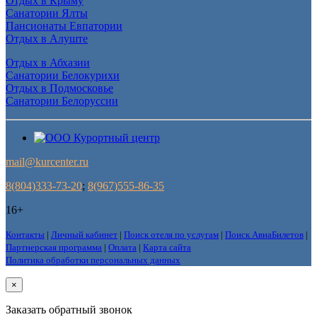
Отдых в Крыму
Санатории Ялты
Пансионаты Евпатории
Отдых в Алуште
Отдых в Абхазии
Санатории Белокурихи
Отдых в Подмосковье
Санатории Белоруссии
mail@kurcenter.ru
8(804)333-73-20
;
8(967)555-86-35
16+
Контакты
|
Личный кабинет
|
Поиск отеля по услугам
|
Поиск АвиаБилетов
|
Партнерская программа
|
Оплата
|
Карта сайта
Политика обработки персональных данных
×
Заказать обратный звонок