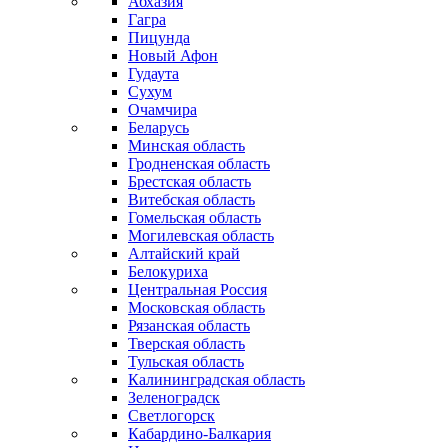
Абхазия
Гагра
Пицунда
Новый Афон
Гудаута
Сухум
Очамчира
Беларусь
Минская область
Гродненская область
Брестская область
Витебская область
Гомельская область
Могилевская область
Алтайский край
Белокуриха
Центральная Россия
Московская область
Рязанская область
Тверская область
Тульская область
Калининградская область
Зеленоградск
Светлогорск
Кабардино-Балкария