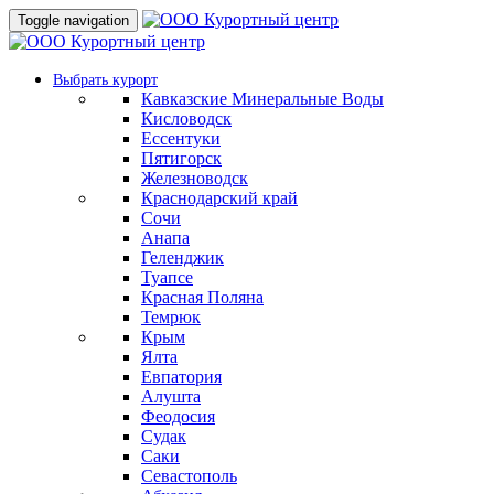
Toggle navigation
Выбрать курорт
Кавказские Минеральные Воды
Кисловодск
Ессентуки
Пятигорск
Железноводск
Краснодарский край
Сочи
Анапа
Геленджик
Туапсе
Красная Поляна
Темрюк
Крым
Ялта
Евпатория
Алушта
Феодосия
Судак
Саки
Севастополь