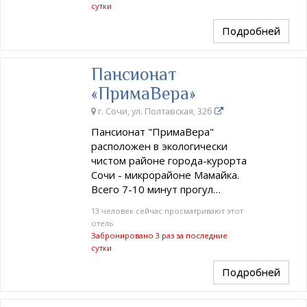
сутки
Подробней
Пансионат
«ПримаВера»
г. Сочи, ул. Полтавская, 32б
Пансионат "ПримаВера"
расположен в экологически
чистом районе города-курорта
Сочи - микрорайоне Мамайка.
Всего 7-10 минут прогул…
13 человек сейчас просматривают этот
отель
Забронировано 3 раз за последние
сутки
Подробней