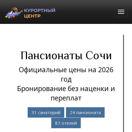
Togg
navig
Пансионаты Сочи
Официальные цены на 2026
год
Бронирование без наценки и
переплат
31 санаторий
24 пансионата
87 отелей