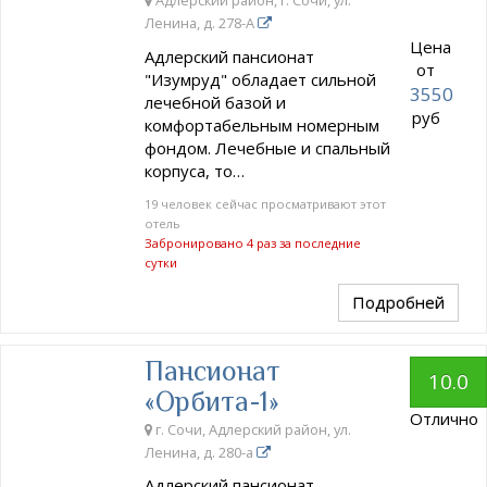
Адлерский район, г. Сочи, ул.
Ленина, д. 278-А
Цена
Адлерский пансионат
от
"Изумруд" обладает сильной
3550
лечебной базой и
руб
комфортабельным номерным
фондом. Лечебные и спальный
корпуса, то…
19 человек сейчас просматривают этот
отель
Забронировано 4 раз за последние
сутки
Подробней
Пансионат
10.0
«Орбита-1»
Отлично
г. Сочи, Адлерский район, ул.
Ленина, д. 280-а
Адлерский пансионат