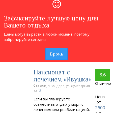
Зафиксируйте лучшую цену для
Вашего отдыха
Цены могут вырасти в любой момент, поэтому
забронируйте сегодня!
Бронь
Пансионат с
8.6
лечением «Ивушка»
Отлично
г.Сочи, п. Уч-Дере, ул. Лучезарная,
14
Цена
Если вы планируете
от
совместить отдых у моря с
2600
лечением или реабилитацией,
руб