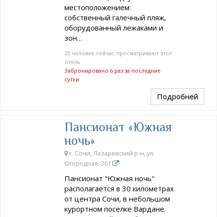
местоположением:
собственный галечный пляж,
оборудованный лежаками и
зон…
23 человек сейчас просматривают этот
отель
Забронировано 6 раз за последние
сутки
Подробней
Пансионат «Южная
ночь»
г. Сочи, Лазаревский р-н, ул.
Огородная, 361
Пансионат "Южная ночь"
располагается в 30 километрах
от центра Сочи, в небольшом
курортном поселке Вардане.