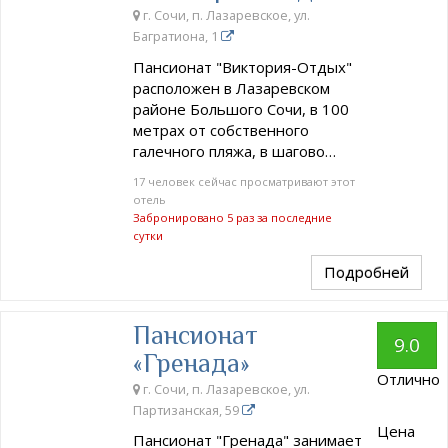
г. Сочи, п. Лазаревское, ул.
Багратиона, 1
Пансионат "Виктория-Отдых"
расположен в Лазаревском
районе Большого Сочи, в 100
метрах от собственного
галечного пляжа, в шагово…
17 человек сейчас просматривают этот
отель
Забронировано 5 раз за последние
сутки
Подробней
Пансионат
9.0
«Гренада»
Отлично
г. Сочи, п. Лазаревское, ул.
Партизанская, 59
Цена
Пансионат "Гренада" занимает