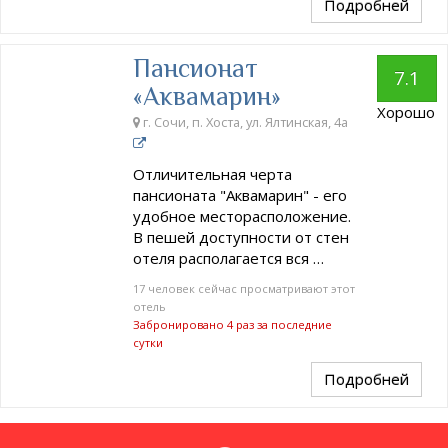
Подробней
Пансионат
7.1
«Аквамарин»
Хорошо
г. Сочи, п. Хоста, ул. Ялтинская, 4а
Отличительная черта
пансионата "Аквамарин" - его
удобное месторасположение.
В пешей доступности от стен
отеля располагается вся …
17 человек сейчас просматривают этот
отель
Забронировано 4 раз за последние
сутки
Подробней