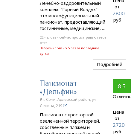
Цена
Лечебно-оздоровительный
от
комплекс "Горный Воздух" -
2800
это многофункциональный
руб
пансионат, предоставляющий
гостиничные, медицинские, …
22 человек сейчас просматривают этот
отель
Забронировано 5 раз за последние
сутки
Подробней
Пансионат
8.5
«Дельфин»
Отлично
г. Сочи, Адлерский район, ул.
Ленина, 219
Цена
Пансионат с просторной
от
озеленённой территорией,
2720
собственным пляжем и
руб
бассейном с морской водой