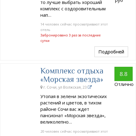
то лучше выбрать хороший
комплекс с оздоровительным
нап…
14 человек сейчас просматривают этот
отель
Забронировано 3 раз за последние
сутки
Подробней
Комплекс отдыха
8.8
«Морская звезда»
Отлично
г. Сочи, ул Волжская, 23
Утопая в зелени экзотических
растений и цветов, в тихом
районе Сочи вас ждет
пансионат «Морская звезда»,
великолепно…
20 человек сейчас просматривают этот