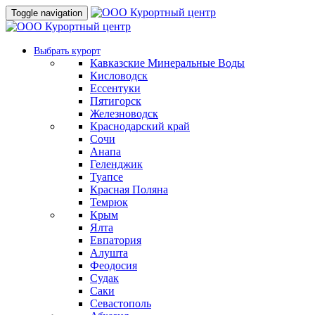
Toggle navigation
Выбрать курорт
Кавказские Минеральные Воды
Кисловодск
Ессентуки
Пятигорск
Железноводск
Краснодарский край
Сочи
Анапа
Геленджик
Туапсе
Красная Поляна
Темрюк
Крым
Ялта
Евпатория
Алушта
Феодосия
Судак
Саки
Севастополь