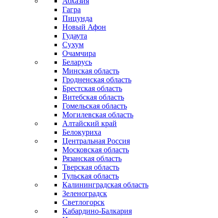
Абхазия
Гагра
Пицунда
Новый Афон
Гудаута
Сухум
Очамчира
Беларусь
Минская область
Гродненская область
Брестская область
Витебская область
Гомельская область
Могилевская область
Алтайский край
Белокуриха
Центральная Россия
Московская область
Рязанская область
Тверская область
Тульская область
Калининградская область
Зеленоградск
Светлогорск
Кабардино-Балкария