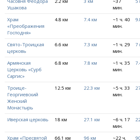
Часовня Феодора
2.2 км
3 км
~37
5 
Ушакова
мин.
Храм
4.8 км
7.4 км
~1 ч. 40
9.
«Преображения
мин.
Господня»
Свято-Троицкая
6.6 км
7.3 км
~1 ч. 29
7 
церковь
мин.
Армянская
6.8 км
7.8 км
~1 ч. 35
7.
Церковь «Сурб
мин.
Саргис»
Троице-
12.5 км
22.3 км
~5 ч. 33
27
Георгиевский
мин.
Женский
Монастырь
Иверская церковь
18 км
27.1 км
~6 ч. 17
22
мин.
Храм «Пресвятой
66.1 км
96 км
~22 ч.
9