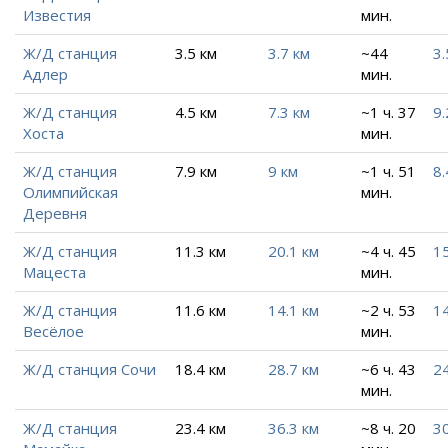
Известия
мин.
Ж/Д станция
3.5 км
3.7 км
~44
3.
Адлер
мин.
Ж/Д станция
4.5 км
7.3 км
~1 ч. 37
9.
Хоста
мин.
Ж/Д станция
7.9 км
9 км
~1 ч. 51
8.
Олимпийская
мин.
Деревня
Ж/Д станция
11.3 км
20.1 км
~4 ч. 45
15
Мацеста
мин.
Ж/Д станция
11.6 км
14.1 км
~2 ч. 53
14
Весёлое
мин.
Ж/Д станция Сочи
18.4 км
28.7 км
~6 ч. 43
24
мин.
Ж/Д станция
23.4 км
36.3 км
~8 ч. 20
30