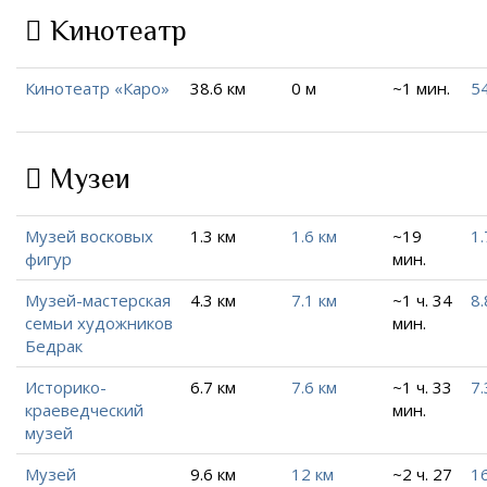
Кинотеатр
Кинотеатр «Каро»
38.6 км
0 м
~1 мин.
54
Музеи
Музей восковых
1.3 км
1.6 км
~19
1.
фигур
мин.
Музей-мастерская
4.3 км
7.1 км
~1 ч. 34
8.
семьи художников
мин.
Бедрак
Историко-
6.7 км
7.6 км
~1 ч. 33
7.
краеведческий
мин.
музей
Музей
9.6 км
12 км
~2 ч. 27
16