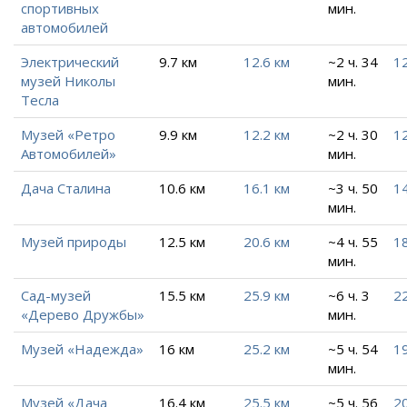
спортивных
мин.
автомобилей
Электрический
9.7 км
12.6 км
~2 ч. 34
12
музей Николы
мин.
Тесла
Музей «Ретро
9.9 км
12.2 км
~2 ч. 30
12
Автомобилей»
мин.
Дача Сталина
10.6 км
16.1 км
~3 ч. 50
14
мин.
Музей природы
12.5 км
20.6 км
~4 ч. 55
18
мин.
Сад-музей
15.5 км
25.9 км
~6 ч. 3
22
«Дерево Дружбы»
мин.
Музей «Надежда»
16 км
25.2 км
~5 ч. 54
19
мин.
Музей «Дача
16.4 км
25.5 км
~5 ч. 56
20