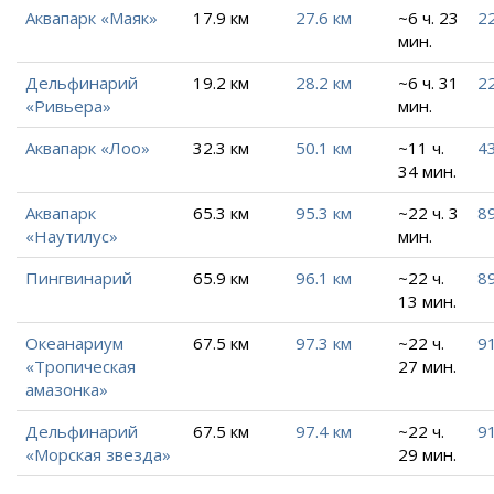
Аквапарк «Маяк»
17.9 км
27.6 км
~6 ч. 23
22
мин.
Дельфинарий
19.2 км
28.2 км
~6 ч. 31
22
«Ривьера»
мин.
Аквапарк «Лоо»
32.3 км
50.1 км
~11 ч.
43
34 мин.
Аквапарк
65.3 км
95.3 км
~22 ч. 3
89
«Наутилус»
мин.
Пингвинарий
65.9 км
96.1 км
~22 ч.
89
13 мин.
Океанариум
67.5 км
97.3 км
~22 ч.
91
«Тропическая
27 мин.
амазонка»
Дельфинарий
67.5 км
97.4 км
~22 ч.
91
«Морская звезда»
29 мин.