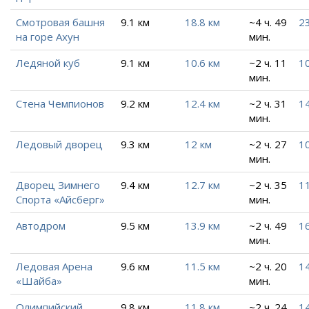
Смотровая башня
9.1 км
18.8 км
~4 ч. 49
23
на горе Ахун
мин.
Ледяной куб
9.1 км
10.6 км
~2 ч. 11
10
мин.
Стена Чемпионов
9.2 км
12.4 км
~2 ч. 31
14
мин.
Ледовый дворец
9.3 км
12 км
~2 ч. 27
10
мин.
Дворец Зимнего
9.4 км
12.7 км
~2 ч. 35
11
Спорта «Айсберг»
мин.
Автодром
9.5 км
13.9 км
~2 ч. 49
16
мин.
Ледовая Арена
9.6 км
11.5 км
~2 ч. 20
14
«Шайба»
мин.
Олимпийский
9.8 км
11.8 км
~2 ч. 24
14