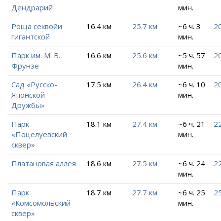
Дендрарий
мин.
Роща секвойи
16.4 км
25.7 км
~6 ч. 3
20
гигантской
мин.
Парк им. М. В.
16.6 км
25.6 км
~5 ч. 57
20
Фрунзе
мин.
Сад «Русско-
17.5 км
26.4 км
~6 ч. 10
20
Японской
мин.
Дружбы»
Парк
18.1 км
27.4 км
~6 ч. 21
22
«Поцелуевский
мин.
сквер»
Платановая аллея
18.6 км
27.5 км
~6 ч. 24
2
мин.
Парк
18.7 км
27.7 км
~6 ч. 25
25
«Комсомольский
мин.
сквер»