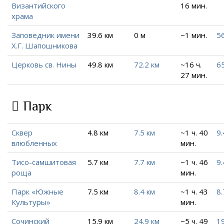
Византийского
16 мин.
храма
Заповедник имени
39.6 км
0 м
~1 мин.
5
Х.Г. Шапошникова
Церковь св. Нины
49.8 км
72.2 км
~16 ч.
65
27 мин.
Парк
Сквер
4.8 км
7.5 км
~1 ч. 40
9.
влюбленных
мин.
Тисо-самшитовая
5.7 км
7.7 км
~1 ч. 46
9.
роща
мин.
Парк «Южные
7.5 км
8.4 км
~1 ч. 43
8.
Культуры»
мин.
Сочинский
15.9 км
24.9 км
~5 ч. 49
19