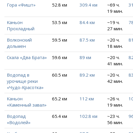
Гора «Фишт»
52.8 км
309.4 км
~69 ч.
31
19 мин.
Каньон
53.5 км
84.4 км
~19 ч.
78
Прохладный
27 мин.
Волконский
59.5 км
87.5 км
~20 ч.
81
дольмен
18 мин.
Скала «Два Брата»
59.6 км
89 км
~20 ч.
82
41 мин.
Водопад в
60.5 км
89.2 км
~20 ч.
8
урочище реки
42 мин.
«Чудо-Красотка»
Каньон
65.2 км
112 км
~26 ч.
10
«Каменный завал»
19 мин.
Водопад
65.4 км
102.8 км
~23 ч.
96
«Водолей»
56 мин.