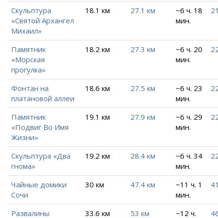
Скульптура
18.1 км
27.1 км
~6 ч. 18
21
«Святой Архангел
мин.
Михаил»
Памятник
18.2 км
27.3 км
~6 ч. 20
2
«Морская
мин.
прогулка»
Фонтан на
18.6 км
27.5 км
~6 ч. 23
2
платановой аллеи
мин.
Памятник
19.1 км
27.9 км
~6 ч. 29
22
«Подвиг Во Имя
мин.
Жизни»
Скульптура «Два
19.2 км
28.4 км
~6 ч. 34
22
гнома»
мин.
Чайные домики
30 км
47.4 км
~11 ч. 1
41
Сочи
мин.
Развалины
33.6 км
53 км
~12 ч.
46