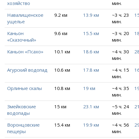
хозяйство
мин.
Навалищенское
9.2 км
13.9 км
~3 ч. 23
15
ущелье
мин.
Каньон
9.6 км
15.5 км
~3 ч. 20
1
«Сказочный»
мин.
Каньон «Псахо»
10.1 км
18.6 км
~4 ч. 30
2
мин.
Агурский водопад
10.6 км
17.8 км
~4 ч. 15
16
мин.
Орлиные скалы
10.8 км
19 км
~4 ч. 35
19
мин.
Змейковские
15 км
23.1 км
~5 ч. 24
2
водопады
мин.
Воронцовские
15.4 км
19.9 км
~4 ч. 56
29
пещеры
мин.