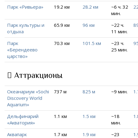
Парк «Ривьера»
19.2 км
28.2 км
~6 ч. 32
22
мин.
Парк культуры и
65.9 км
96 км
~22 ч.
89
отдыха
11 мин.
Парк
70.3 км
101.5 км
~23 ч.
95
«Берендеево
25 мин.
царство»
Аттракционы
Океанариум «Sochi
737 м
825 м
~9 мин.
1.
Discovery World
Aquarium»
Дельфинарий
1.1 км
1.5 км
~18
1.
«Акватория»
мин.
Аквапарк
1.7 км
1.9 км
~23
1.