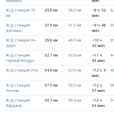
Мамайка
мин.
Ж/Д станция 73
25.6 км
38.2 км
~8 ч. 52
32
км
мин.
Ж/Д станция
27.9 км
41.7 км
~9 ч. 46
36
Дагомыс
мин.
Ж/Д станция Уч-
29.6 км
46.3 км
~10 ч.
39
Дере
42 мин.
Ж/Д станция
32.7 км
50.9 км
~11 ч.
44
Горный Воздух
43 мин.
Ж/Д станция Лоо
34.9 км
52.9 км
~12 ч. 9
46
мин.
Ж/Д станция
37.5 км
56.5 км
~12 ч.
5
Лесная
57 мин.
Ж/Д станция
39.7 км
59.4 км
~13 ч.
54
Вардане
34 мин.