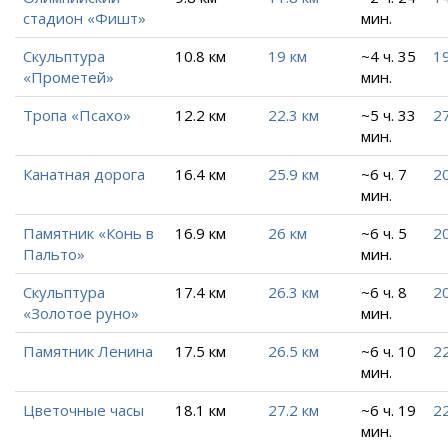
стадион «Фишт»
мин.
Скульптура
10.8 км
19 км
~4 ч. 35
19
«Прометей»
мин.
Тропа «Псахо»
12.2 км
22.3 км
~5 ч. 33
27
мин.
Канатная дорога
16.4 км
25.9 км
~6 ч. 7
20
мин.
Памятник «Конь в
16.9 км
26 км
~6 ч. 5
20
Пальто»
мин.
Скульптура
17.4 км
26.3 км
~6 ч. 8
20
«Золотое руно»
мин.
Памятник Ленина
17.5 км
26.5 км
~6 ч. 10
22
мин.
Цветочные часы
18.1 км
27.2 км
~6 ч. 19
22
мин.