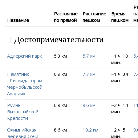
Р
Растояние
Растояние
Время
н
Название
по прямой
пешком
пешком
м
Достопримечательности
Адлерский парк
5.3 км
5.7 км
~1 ч. 10
5.
мин.
Памятник
6.9 км
7.7 км
~1 ч. 34
7.
«Ликвидаторам
мин.
Чернобыльской
Аварии»
Руины
6.9 км
9.6 км
~2 ч. 14
11
Византийской
мин.
Крепости
Олимпийская
8.6 км
10.2 км
~2 ч. 5
9.
деревня Сочи
мин.