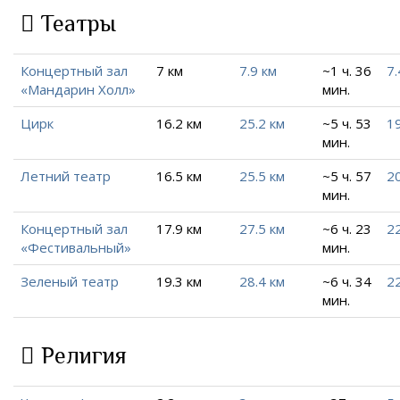
Театры
Концертный зал
7 км
7.9 км
~1 ч. 36
7.
«Мандарин Холл»
мин.
Цирк
16.2 км
25.2 км
~5 ч. 53
19
мин.
Летний театр
16.5 км
25.5 км
~5 ч. 57
20
мин.
Концертный зал
17.9 км
27.5 км
~6 ч. 23
22
«Фестивальный»
мин.
Зеленый театр
19.3 км
28.4 км
~6 ч. 34
22
мин.
Религия