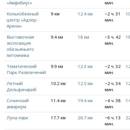
«Амфибиус»
мин.
Конькобежный
9 км
12.4 км
~2 ч. 31
10
центр «Адлер-
мин.
Арена»
Выставочная
9.4 км
18 км
~3 ч. 42
18
экспозиция
мин.
обезьяньего
питомника
Тематический
9.9 км
12.3 км
~2 ч. 32
12
Парк Развлечений
мин.
Летний
10.2 км
12.5 км
~2 ч. 34
12
Дельфинарий
мин.
Сочинский
11.4 км
19.4 км
~4 ч. 38
14
аквариум
мин.
Луна-парк
17.7 км
26.7 км
~6 ч. 13
22
мин.