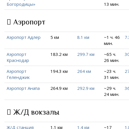
Богородицы»
13 мин.
Аэропорт
Аэропорт Адлер
5 км
8.1 км
~1 ч. 46
7.
мин.
Аэропорт
183.2 км
299.7 км
~65 ч.
30
Краснодар
26 мин.
Аэропорт
194.3 км
264 км
~23 ч.
27
Геленджик
31 мин.
Аэропорт Анапа
264.9 км
292.9 км
~29 ч.
3
24 мин.
Ж/Д вокзалы
Ж/Д станция
1.1 км
1.4 км
~17
1.