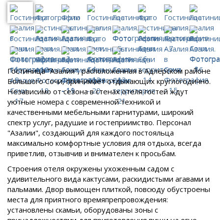
Гостиница "Азалия", расположенная в Адлерском районе
Большого Сочи, принимает отдыхающих круглогодично.
Независимо от сезона в стенах отеля гостей ждут
уютные номера с современной техникой и
качественными мебельными гарнитурами, широкий
спектр услуг, радушие и гостеприимство. Персонал
"Азалии", создающий для каждого постояльца
максимально комфортные условия для отдыха, всегда
приветлив, отзывчив и внимателен к просьбам.
Строения отеля окружены ухоженным садом с
удивительного вида кактусами, раскидистыми агавами и
пальмами. Двор вымощен плиткой, повсюду обустроены
места для приятного времяпрепровождения:
установлены скамьи, оборудованы зоны с