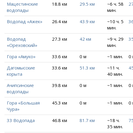
Мацестинские
18.8 км
29.5 км
~6 ч. 58
27
водопады
мин.
Водопад «Ажек»
26.4 км
43.9 км
~10 ч. 5
36
мин.
Водопад
27.3 км
42 км
~9 ч. 29
3
«Ореховский»
мин.
Гора «Амуко»
33.6 км
0 м
~1 мин.
0
Дагомысские
33.6 км
51.3 км
~11 ч.
4
корыта
40 мин.
Ачипсинские
39.8 км
0 м
~1 мин.
0
водопады
Гора «Большая
45.3 км
0 м
~1 мин.
0
Чура»
33 Водопада
46.8 км
81.7 км
~18 ч.
75
35 мин.