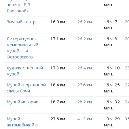
певицы В.В.
мин.
Барсовой»
Зимний театр
16.9 км
26.2 км
~6 ч. 7
20
мин.
Литературно-
17.1 км
26.2 км
~6 ч. 8
20
мемориальный
мин.
музей Н. А.
Островского
Художественный
17.3 км
26.4 км
~6 ч. 10
23
музей
мин.
Музей спортивной
18.4 км
27.6 км
~6 ч. 25
22
славы Сочи
мин.
Музей истории
18.7 км
28.2 км
~6 ч. 32
24
мин.
Музей
27.6 км
41.3 км
~9 ч. 29
3
автомобилей в
мин.