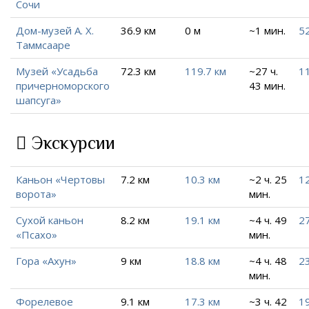
Сочи
Дом-музей А. Х.
36.9 км
0 м
~1 мин.
52
Таммсааре
Музей «Усадьба
72.3 км
119.7 км
~27 ч.
11
причерноморского
43 мин.
шапсуга»
Экскурсии
Каньон «Чертовы
7.2 км
10.3 км
~2 ч. 25
1
ворота»
мин.
Сухой каньон
8.2 км
19.1 км
~4 ч. 49
27
«Псахо»
мин.
Гора «Ахун»
9 км
18.8 км
~4 ч. 48
23
мин.
Форелевое
9.1 км
17.3 км
~3 ч. 42
19