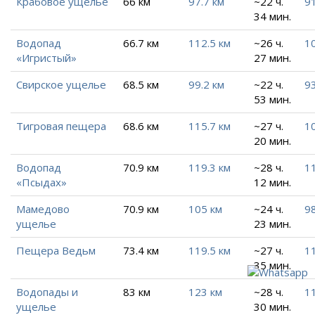
Крабовое ущелье
66 км
97.7 км
~22 ч.
91
34 мин.
Водопад
66.7 км
112.5 км
~26 ч.
10
«Игристый»
27 мин.
Свирское ущелье
68.5 км
99.2 км
~22 ч.
93
53 мин.
Тигровая пещера
68.6 км
115.7 км
~27 ч.
10
20 мин.
Водопад
70.9 км
119.3 км
~28 ч.
11
«Псыдах»
12 мин.
Мамедово
70.9 км
105 км
~24 ч.
98
ущелье
23 мин.
Пещера Ведьм
73.4 км
119.5 км
~27 ч.
11
35 мин.
Водопады и
83 км
123 км
~28 ч.
11
ущелье
30 мин.