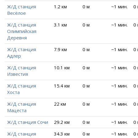
Ж/Д станция
1.2 км
0 м
~1 мин.
0
Весёлое
Ж/Д станция
3.1 км
0 м
~1 мин.
0
Олимпийская
Деревня
Ж/Д станция
7.9 км
0 м
~1 мин.
0
Адлер
Ж/Д станция
10.1 км
0 м
~1 мин.
0
Известия
Ж/Д станция
15.4 км
0 м
~1 мин.
0
Хоста
Ж/Д станция
22 км
0 м
~1 мин.
0
Мацеста
Ж/Д станция Сочи
29.2 км
0 м
~1 мин.
0
Ж/Д станция
34.3 км
0 м
~1 мин.
0