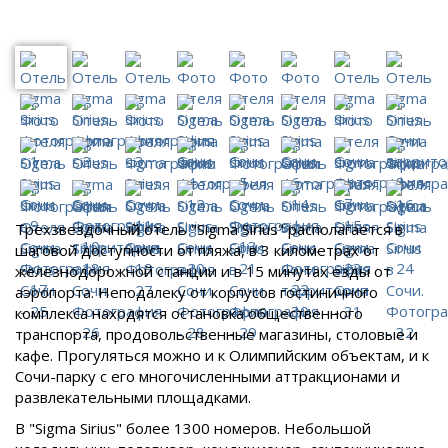
Трехзвездочный отель "Sigma Sirius" располагается в
шаговой доступности от пляжа, в 3 километрах от
железнодорожной станции и в 15 минутах езды от
аэропорта. Неподалеку от корпусов гостиничного
комплекса находятся остановка общественного
транспорта, продовольственные магазины, столовые и
кафе. Прогуляться можно и к Олимпийским объектам, и к
Сочи-парку с его многочисленными аттракционами и
развлекательными площадками.
В "Sigma Sirius" более 1300 номеров. Небольшой