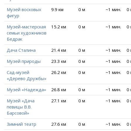
Музей восковых
9.9 км
0 м
~1 мин.
0
фигур
Музей-мастерская
15.2 км
0 м
~1 мин.
0
семьи художников
Бедрак
Дача Сталина
21.4 км
0 м
~1 мин.
0
Музей природы
23.3 км
0 м
~1 мин.
0
Сад-музей
26.2 км
0 м
~1 мин.
0
«Дерево Дружбы»
Музей «Надежда»
26.8 км
0 м
~1 мин.
0
Музей «Дача
27.1 км
0 м
~1 мин.
0
певицы В.В.
Барсовой»
Зимний театр
27.6 км
0 м
~1 мин.
0