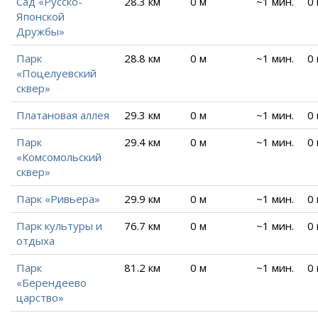
Сад «Русско-
28.3 км
0 м
~1 мин.
0
Японской
Дружбы»
Парк
28.8 км
0 м
~1 мин.
0
«Поцелуевский
сквер»
Платановая аллея
29.3 км
0 м
~1 мин.
0
Парк
29.4 км
0 м
~1 мин.
0
«Комсомольский
сквер»
Парк «Ривьера»
29.9 км
0 м
~1 мин.
0
Парк культуры и
76.7 км
0 м
~1 мин.
0
отдыха
Парк
81.2 км
0 м
~1 мин.
0
«Берендеево
царство»