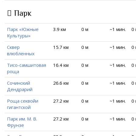
Парк
Парк «Южные
3.9 км
0 м
~1 мин.
0
Культуры»
Сквер
15.7 км
0 м
~1 мин.
0
влюбленных
Тисо-самшитовая
16.4 км
0 м
~1 мин.
0
роща
Сочинский
26.6 км
0 м
~1 мин.
0
Дендрарий
Роща секвойи
27.2 км
0 м
~1 мин.
0
гигантской
Парк им. М. В.
27.2 км
0 м
~1 мин.
0
Фрунзе