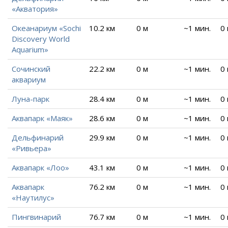
«Акватория»
Океанариум «Sochi
10.2 км
0 м
~1 мин.
0
Discovery World
Aquarium»
Сочинский
22.2 км
0 м
~1 мин.
0
аквариум
Луна-парк
28.4 км
0 м
~1 мин.
0
Аквапарк «Маяк»
28.6 км
0 м
~1 мин.
0
Дельфинарий
29.9 км
0 м
~1 мин.
0
«Ривьера»
Аквапарк «Лоо»
43.1 км
0 м
~1 мин.
0
Аквапарк
76.2 км
0 м
~1 мин.
0
«Наутилус»
Пингвинарий
76.7 км
0 м
~1 мин.
0