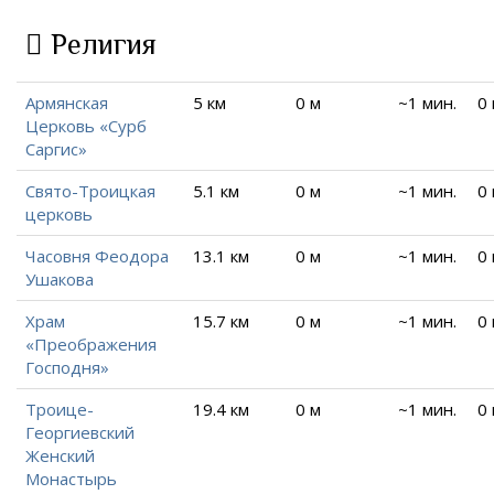
Религия
Армянская
5 км
0 м
~1 мин.
0
Церковь «Сурб
Саргис»
Свято-Троицкая
5.1 км
0 м
~1 мин.
0
церковь
Часовня Феодора
13.1 км
0 м
~1 мин.
0
Ушакова
Храм
15.7 км
0 м
~1 мин.
0
«Преображения
Господня»
Троице-
19.4 км
0 м
~1 мин.
0
Георгиевский
Женский
Монастырь