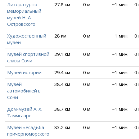
Литературно-
27.8 км
0 м
~1 мин.
0
мемориальный
музей Н. А.
Островского
Художественный
28 км
0 м
~1 мин.
0
музей
Музей спортивной
29.1 км
0 м
~1 мин.
0
славы Сочи
Музей истории
29.4 км
0 м
~1 мин.
0
Музей
38.4 км
0 м
~1 мин.
0
автомобилей в
Сочи
Дом-музей А. Х.
38.7 км
0 м
~1 мин.
0
Таммсааре
Музей «Усадьба
83.2 км
0 м
~1 мин.
0
причерноморского