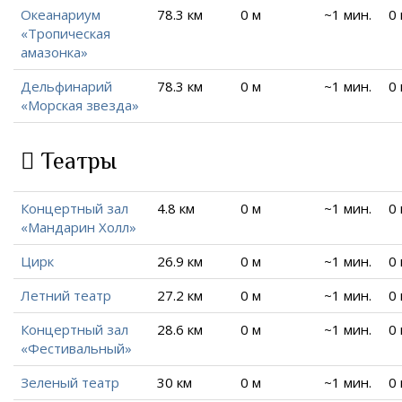
Океанариум
78.3 км
0 м
~1 мин.
0
«Тропическая
амазонка»
Дельфинарий
78.3 км
0 м
~1 мин.
0
«Морская звезда»
Театры
Концертный зал
4.8 км
0 м
~1 мин.
0
«Мандарин Холл»
Цирк
26.9 км
0 м
~1 мин.
0
Летний театр
27.2 км
0 м
~1 мин.
0
Концертный зал
28.6 км
0 м
~1 мин.
0
«Фестивальный»
Зеленый театр
30 км
0 м
~1 мин.
0