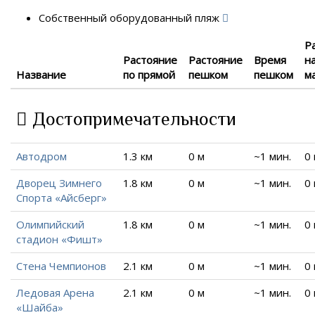
Собственный оборудованный пляж
Р
Растояние
Растояние
Время
н
Название
по прямой
пешком
пешком
м
Достопримечательности
Автодром
1.3 км
0 м
~1 мин.
0
Дворец Зимнего
1.8 км
0 м
~1 мин.
0
Спорта «Айсберг»
Олимпийский
1.8 км
0 м
~1 мин.
0
стадион «Фишт»
Стена Чемпионов
2.1 км
0 м
~1 мин.
0
Ледовая Арена
2.1 км
0 м
~1 мин.
0
«Шайба»