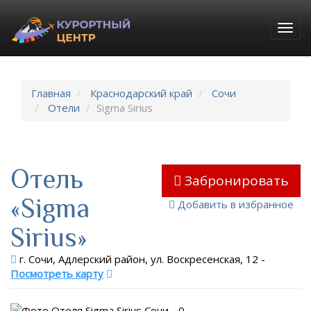
Togg
navig
Главная
Краснодарский край
Сочи
Отели
Sigma Sirius
Отель
Забронировать
«Sigma
Добавить в избранное
Sirius»
г. Сочи, Адлерский район, ул. Воскресенская, 12
-
Посмотреть карту