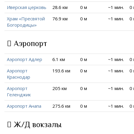
Иверская церковь
28.6 км
0 м
~1 мин.
0
Храм «Пресвятой
76.9 км
0 м
~1 мин.
0
Богородицы»
Аэропорт
Аэропорт Адлер
6.1 км
0 м
~1 мин.
0
Аэропорт
193.6 км
0 м
~1 мин.
0
Краснодар
Аэропорт
205 км
0 м
~1 мин.
0
Геленджик
Аэропорт Анапа
275.6 км
0 м
~1 мин.
0
Ж/Д вокзалы