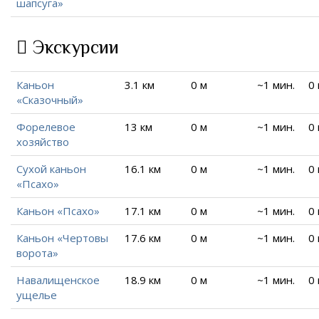
шапсуга»
Экскурсии
Каньон
3.1 км
0 м
~1 мин.
0
«Сказочный»
Форелевое
13 км
0 м
~1 мин.
0
хозяйство
Сухой каньон
16.1 км
0 м
~1 мин.
0
«Псахо»
Каньон «Псахо»
17.1 км
0 м
~1 мин.
0
Каньон «Чертовы
17.6 км
0 м
~1 мин.
0
ворота»
Навалищенское
18.9 км
0 м
~1 мин.
0
ущелье