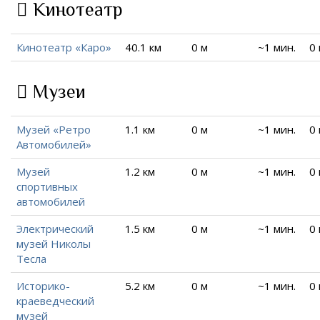
Кинотеатр
Кинотеатр «Каро»
40.1 км
0 м
~1 мин.
0
Музеи
Музей «Ретро
1.1 км
0 м
~1 мин.
0
Автомобилей»
Музей
1.2 км
0 м
~1 мин.
0
спортивных
автомобилей
Электрический
1.5 км
0 м
~1 мин.
0
музей Николы
Тесла
Историко-
5.2 км
0 м
~1 мин.
0
краеведческий
музей