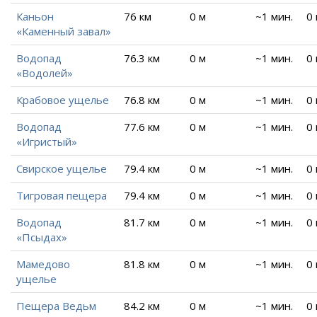
Каньон
76 км
0 м
~1 мин.
0
«Каменный завал»
Водопад
76.3 км
0 м
~1 мин.
0
«Водолей»
Крабовое ущелье
76.8 км
0 м
~1 мин.
0
Водопад
77.6 км
0 м
~1 мин.
0
«Игристый»
Свирское ущелье
79.4 км
0 м
~1 мин.
0
Тигровая пещера
79.4 км
0 м
~1 мин.
0
Водопад
81.7 км
0 м
~1 мин.
0
«Псыдах»
Мамедово
81.8 км
0 м
~1 мин.
0
ущелье
Пещера Ведьм
84.2 км
0 м
~1 мин.
0