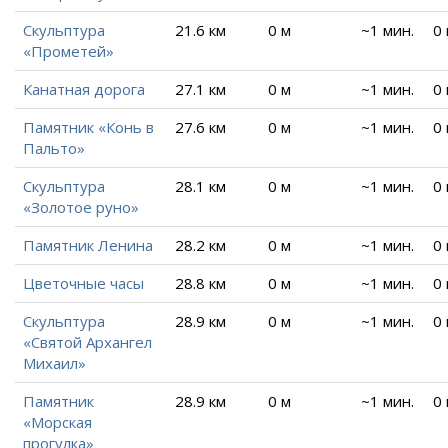
Скульптура
21.6 км
0 м
~1 мин.
0
«Прометей»
Канатная дорога
27.1 км
0 м
~1 мин.
0
Памятник «Конь в
27.6 км
0 м
~1 мин.
0
Пальто»
Скульптура
28.1 км
0 м
~1 мин.
0
«Золотое руно»
Памятник Ленина
28.2 км
0 м
~1 мин.
0
Цветочные часы
28.8 км
0 м
~1 мин.
0
Скульптура
28.9 км
0 м
~1 мин.
0
«Святой Архангел
Михаил»
Памятник
28.9 км
0 м
~1 мин.
0
«Морская
прогулка»