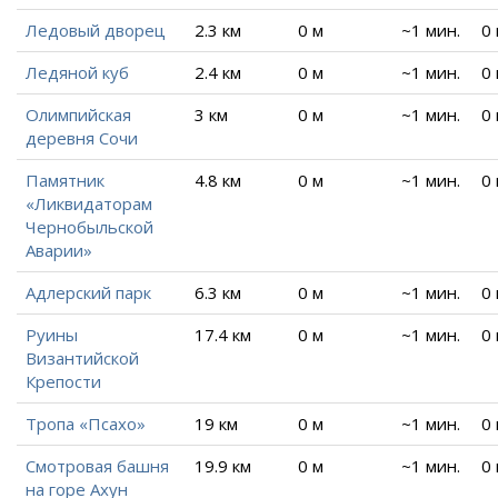
Ледовый дворец
2.3 км
0 м
~1 мин.
0
Ледяной куб
2.4 км
0 м
~1 мин.
0
Олимпийская
3 км
0 м
~1 мин.
0
деревня Сочи
Памятник
4.8 км
0 м
~1 мин.
0
«Ликвидаторам
Чернобыльской
Аварии»
Адлерский парк
6.3 км
0 м
~1 мин.
0
Руины
17.4 км
0 м
~1 мин.
0
Византийской
Крепости
Тропа «Псахо»
19 км
0 м
~1 мин.
0
Смотровая башня
19.9 км
0 м
~1 мин.
0
на горе Ахун