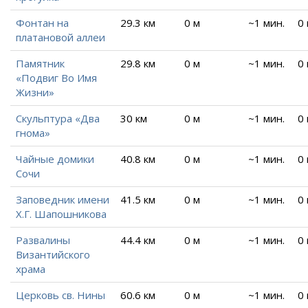
Фонтан на
29.3 км
0 м
~1 мин.
0
платановой аллеи
Памятник
29.8 км
0 м
~1 мин.
0
«Подвиг Во Имя
Жизни»
Скульптура «Два
30 км
0 м
~1 мин.
0
гнома»
Чайные домики
40.8 км
0 м
~1 мин.
0
Сочи
Заповедник имени
41.5 км
0 м
~1 мин.
0
Х.Г. Шапошникова
Развалины
44.4 км
0 м
~1 мин.
0
Византийского
храма
Церковь св. Нины
60.6 км
0 м
~1 мин.
0