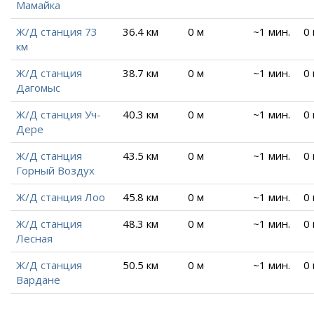
Мамайка
Ж/Д станция 73
36.4 км
0 м
~1 мин.
0
км
Ж/Д станция
38.7 км
0 м
~1 мин.
0
Дагомыс
Ж/Д станция Уч-
40.3 км
0 м
~1 мин.
0
Дере
Ж/Д станция
43.5 км
0 м
~1 мин.
0
Горный Воздух
Ж/Д станция Лоо
45.8 км
0 м
~1 мин.
0
Ж/Д станция
48.3 км
0 м
~1 мин.
0
Лесная
Ж/Д станция
50.5 км
0 м
~1 мин.
0
Вардане