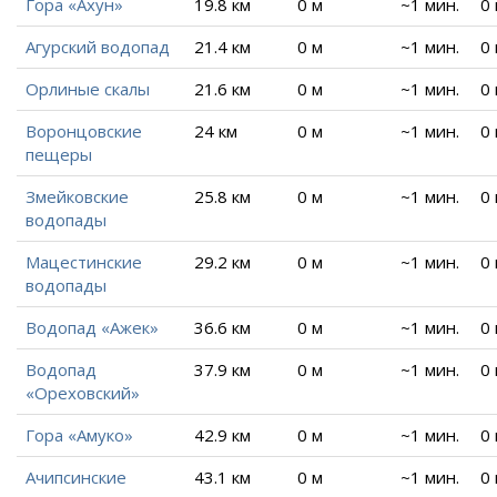
Гора «Ахун»
19.8 км
0 м
~1 мин.
0
Агурский водопад
21.4 км
0 м
~1 мин.
0
Орлиные скалы
21.6 км
0 м
~1 мин.
0
Воронцовские
24 км
0 м
~1 мин.
0
пещеры
Змейковские
25.8 км
0 м
~1 мин.
0
водопады
Мацестинские
29.2 км
0 м
~1 мин.
0
водопады
Водопад «Ажек»
36.6 км
0 м
~1 мин.
0
Водопад
37.9 км
0 м
~1 мин.
0
«Ореховский»
Гора «Амуко»
42.9 км
0 м
~1 мин.
0
Ачипсинские
43.1 км
0 м
~1 мин.
0