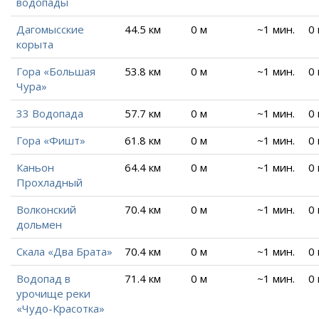
водопады
Дагомысские
44.5 км
0 м
~1 мин.
0
корыта
Гора «Большая
53.8 км
0 м
~1 мин.
0
Чура»
33 Водопада
57.7 км
0 м
~1 мин.
0
Гора «Фишт»
61.8 км
0 м
~1 мин.
0
Каньон
64.4 км
0 м
~1 мин.
0
Прохладный
Волконский
70.4 км
0 м
~1 мин.
0
дольмен
Скала «Два Брата»
70.4 км
0 м
~1 мин.
0
Водопад в
71.4 км
0 м
~1 мин.
0
урочище реки
«Чудо-Красотка»