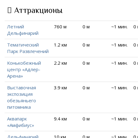
Аттракционы
Летний
760 м
0 м
~1 мин.
0
Дельфинарий
Тематический
1.2 км
0 м
~1 мин.
0
Парк Развлечений
Конькобежный
2.2 км
0 м
~1 мин.
0
центр «Адлер-
Арена»
Выставочная
3.9 км
0 м
~1 мин.
0
экспозиция
обезьяньего
питомника
Аквапарк
9.4 км
0 м
~1 мин.
0
«Амфибиус»
Дельфинарий
10 км
0 м
~1 мин.
0