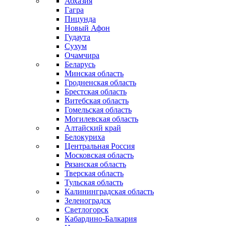
Абхазия
Гагра
Пицунда
Новый Афон
Гудаута
Сухум
Очамчира
Беларусь
Минская область
Гродненская область
Брестская область
Витебская область
Гомельская область
Могилевская область
Алтайский край
Белокуриха
Центральная Россия
Московская область
Рязанская область
Тверская область
Тульская область
Калининградская область
Зеленоградск
Светлогорск
Кабардино-Балкария