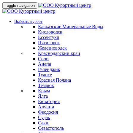
Toggle navigation
Выбрать курорт
Кавказские Минеральные Воды
Кисловодск
Ессентуки
Пятигорск
Железноводск
Краснодарский край
Сочи
Анапа
Геленджик
Туапсе
Красная Поляна
Темрюк
Крым
Ялта
Евпатория
Алушта
Феодосия
Судак
Саки
Севастополь