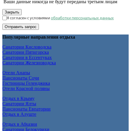
Ваши данные никогда не будут переданы третьим лицам
Закрыть
Я согласен с условиями
обработки персональных данных
Отправить запрос
Популярные направления отдыха
Санатории Кисловодска
Санатории Пятигорска
Санатории в Ессентуках
Санатории Железноводска
Отели Анапы
Пансионаты Сочи
Гостиницы Геленджика
Отели Красной поляны
Отдых в Крыму
Санатории Ялты
Пансионаты Евпатории
Отдых в Алуште
Отдых в Абхазии
Санатории Белокурихи