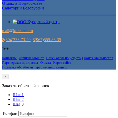
Отдых в Подмосковье
Санатории Белоруссии
mail@kurcenter.ru
8(804)333-73-20
;
8(967)555-86-35
16+
Контакты
|
Личный кабинет
|
Поиск отеля по услугам
|
Поиск АвиаБилетов
|
Партнерская программа
|
Оплата
|
Карта сайта
Политика обработки персональных данных
×
Заказать обратный звонок
Шаг 1
Шаг 2
Шаг 3
Телефон