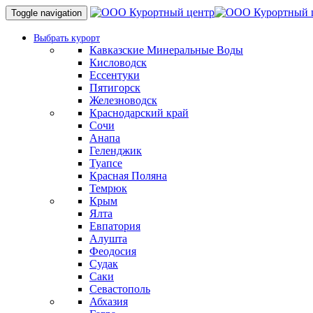
Toggle navigation
Выбрать курорт
Кавказские Минеральные Воды
Кисловодск
Ессентуки
Пятигорск
Железноводск
Краснодарский край
Сочи
Анапа
Геленджик
Туапсе
Красная Поляна
Темрюк
Крым
Ялта
Евпатория
Алушта
Феодосия
Судак
Саки
Севастополь
Абхазия