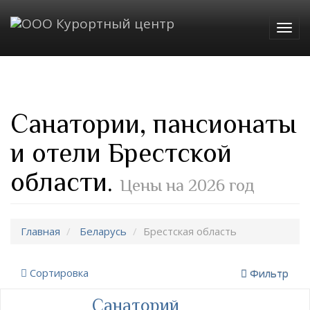
Togg
navig
Санатории, пансионаты
и отели Брестской
области.
Цены на 2026 год
Главная
Беларусь
Брестская область
Сортировка
Фильтр
Санаторий