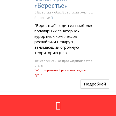
«Берестье»
Брестская обл., Брестский р-н, пос.
Берестье
"Берестье" - один из наиболее
популярных санаторно-
курортных комплексов
республики Беларусь,
занимающий огромную
территорию (пло…
40 человек сейчас просматривают этот
отель
Забронировано 8 раз за последние
сутки
Подробней