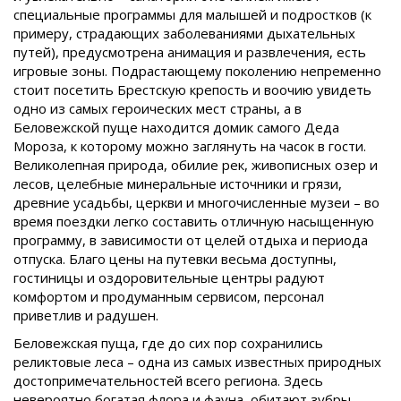
специальные программы для малышей и подростков (к
примеру, страдающих заболеваниями дыхательных
путей), предусмотрена анимация и развлечения, есть
игровые зоны. Подрастающему поколению непременно
стоит посетить Брестскую крепость и воочию увидеть
одно из самых героических мест страны, а в
Беловежской пуще находится домик самого Деда
Мороза, к которому можно заглянуть на часок в гости.
Великолепная природа, обилие рек, живописных озер и
лесов, целебные минеральные источники и грязи,
древние усадьбы, церкви и многочисленные музеи – во
время поездки легко составить отличную насыщенную
программу, в зависимости от целей отдыха и периода
отпуска. Благо цены на путевки весьма доступны,
гостиницы и оздоровительные центры радуют
комфортом и продуманным сервисом, персонал
приветлив и радушен.
Беловежская пуща, где до сих пор сохранились
реликтовые леса – одна из самых известных природных
достопримечательностей всего региона. Здесь
невероятно богатая флора и фауна, обитают зубры,