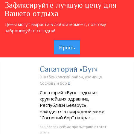
Зафиксируйте лучшую цену для
Вашего отдыха
Цены могут вырасти в любой момент, поэтому
забронируйте сегодня!
Бронь
Санаторий «Буг»
Жабинковский район, урочище
Сосновый бор
Санаторий «Буг» - одна из
крупнейших здравниц
Республики Беларусь,
находится в природной меже
"Сосновый бор" на крас…
34 человек сейчас просматривают этот
отель