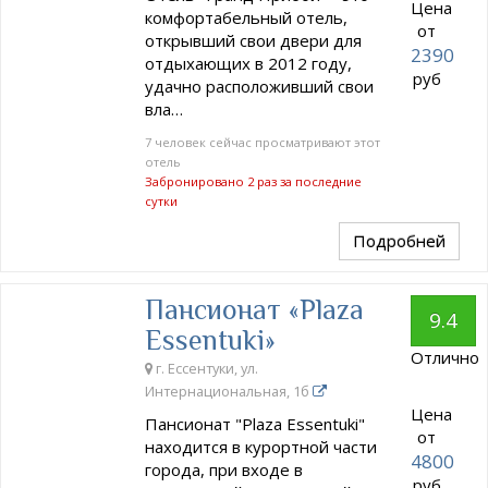
Цена
комфортабельный отель,
от
открывший свои двери для
2390
отдыхающих в 2012 году,
руб
удачно расположивший свои
вла…
7 человек сейчас просматривают этот
отель
Забронировано 2 раз за последние
сутки
Подробней
Пансионат «Plaza
9.4
Essentuki»
Отлично
г. Ессентуки, ул.
Интернациональная, 1б
Цена
Пансионат "Plaza Essentuki"
от
находится в курортной части
4800
города, при входе в
руб