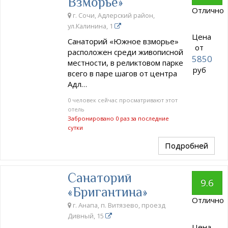
Взморье»
Отлично
г. Сочи, Адлерский район,
ул.Калинина, 1
Цена
Санаторий «Южное взморье»
от
расположен среди живописной
5850
местности, в реликтовом парке
руб
всего в паре шагов от центра
Адл…
0 человек сейчас просматривают этот
отель
Забронировано 0 раз за последние
сутки
Подробней
Санаторий
9.6
«Бригантина»
Отлично
г. Анапа, п. Витязево, проезд
Дивный, 15
Цена