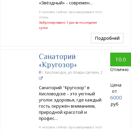
«Звёздный» - современ…
3 человек сейчас просматривают этот
отель
Забронировано 1 раз за последние
сутки
Подробней
Санаторий
10.0
«Кругозор»
Отлично
г. Кисловодск, ул. Клары Цеткин, 2
Цена
Санаторий "Кругозор" в
от
Кисловодске - это уютный
6000
уголок здоровья, где каждый
руб
гость окружён вниманием,
природной красотой и
профес…
4 человек сейчас просматривают этот