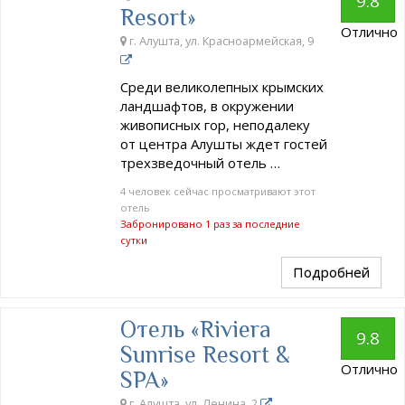
9.8
Resort»
Отлично
г. Алушта, ул. Красноармейская, 9
Среди великолепных крымских
ландшафтов, в окружении
живописных гор, неподалеку
от центра Алушты ждет гостей
трехзведочный отель …
4 человек сейчас просматривают этот
отель
Забронировано 1 раз за последние
сутки
Подробней
Отель «Riviera
9.8
Sunrise Resort &
Отлично
SPA»
г. Алушта, ул. Ленина, 2