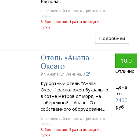
Располаг…
4 человек сейчас просматривают этот
отель
Забронировано 1 раз за последние
сутки
Подробней
Отель «Анапа -
10.0
Океан»
Отлично
г. Анапа, ул. Ленина, 3
Курортный отель "Анапа -
Цена
Океан" расположен буквально
от
в сотне метров от моря, на
2400
набережной г. Анапы. От
руб
собственного оборудованн…
6 человек сейчас просматривают этот
отель
Забронировано 3 раз за последние
сутки