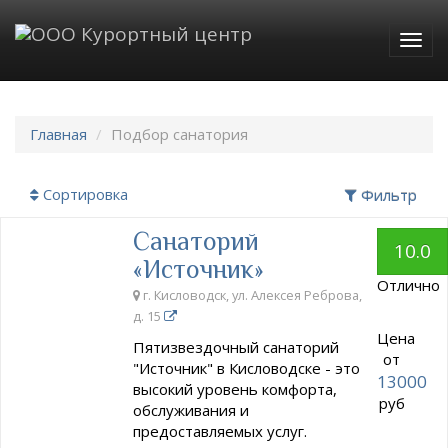
Togg
navig
Главная
Подбор санатория
Сортировка
Фильтр
Санаторий
10.0
«Источник»
Отлично
г. Кисловодск, ул. Алексея Реброва,
д. 15
Цена
Пятизвездочный санаторий
от
"Источник" в Кисловодске - это
13000
высокий уровень комфорта,
руб
обслуживания и
предоставляемых услуг.