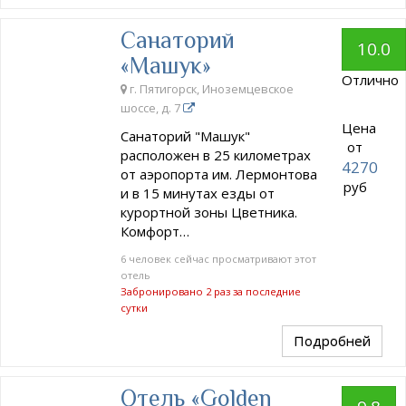
Санаторий
10.0
«Машук»
Отлично
г. Пятигорск, Иноземцевское
шоссе, д. 7
Цена
Санаторий "Машук"
от
расположен в 25 километрах
4270
от аэропорта им. Лермонтова
руб
и в 15 минутах езды от
курортной зоны Цветника.
Комфорт…
6 человек сейчас просматривают этот
отель
Забронировано 2 раз за последние
сутки
Подробней
Отель «Golden