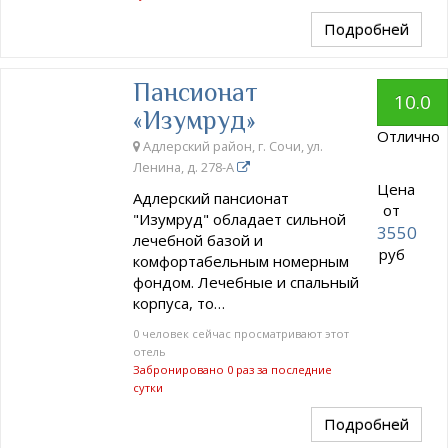
Подробней
Пансионат
10.0
«Изумруд»
Отлично
Адлерский район, г. Сочи, ул.
Ленина, д. 278-А
Цена
Адлерский пансионат
от
"Изумруд" обладает сильной
3550
лечебной базой и
руб
комфортабельным номерным
фондом. Лечебные и спальный
корпуса, то…
0 человек сейчас просматривают этот
отель
Забронировано 0 раз за последние
сутки
Подробней