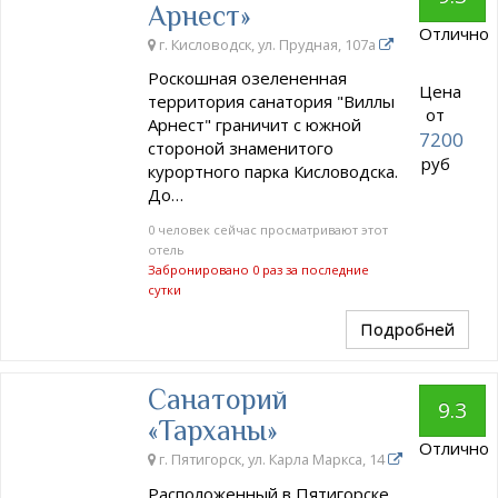
Арнест»
Отлично
г. Кисловодск, ул. Прудная, 107а
Роскошная озелененная
Цена
территория санатория "Виллы
от
Арнест" граничит с южной
7200
стороной знаменитого
руб
курортного парка Кисловодска.
До…
0 человек сейчас просматривают этот
отель
Забронировано 0 раз за последние
сутки
Подробней
Санаторий
9.3
«Тарханы»
Отлично
г. Пятигорск, ул. Карла Маркса, 14
Расположенный в Пятигорске