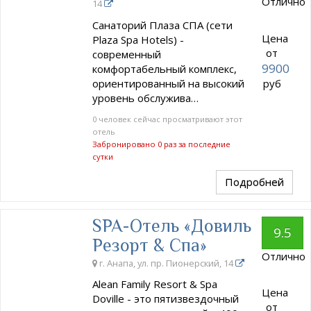
Отлично
14
Санаторий Плаза СПА (сети
Цена
Plaza Spa Hotels) -
от
современный
9900
комфортабельный комплекс,
ориентированный на высокий
руб
уровень обслужива…
0 человек сейчас просматривают этот
отель
Забронировано 0 раз за последние
сутки
Подробней
SPA-Отель «Довиль
9.5
Резорт & Спа»
Отлично
г. Анапа, ул. пр. Пионерский, 14
Alean Family Resort & Spa
Цена
Doville - это пятизвездочный
от