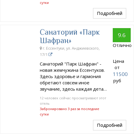
сутки
Подробней
Санаторий «Парк
9.6
Шафран»
Отлично
г. Ессентуки, ул. Анджиевского,
17/1
Цена
Санаторий "Парк Шафран" -
от
новая жемчужина Ессентуков.
11500
Здесь здоровье и гармония
руб
обретают совсем иное
звучание, здесь каждая дета…
12 человек сейчас просматривают этот
отель
Забронировано 3 раз за последние
сутки
Подробней