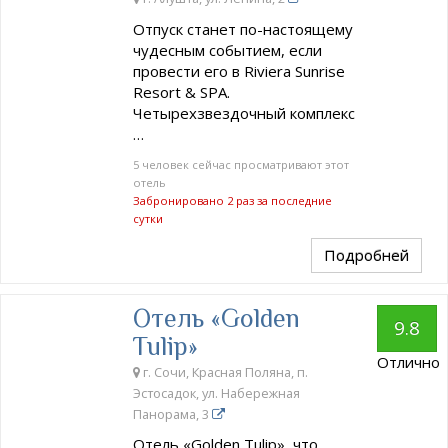
Отпуск станет по-настоящему
чудесным событием, если
провести его в Riviera Sunrise
Resort & SPA.
Четырехзвездочный комплекс
…
5 человек сейчас просматривают этот
отель
Забронировано 2 раз за последние
сутки
Подробней
Отель «Golden
9.8
Tulip»
Отлично
г. Сочи, Красная Поляна, п.
Эстосадок, ул. Набережная
Панорама, 3
Отель «Golden Tulip», что