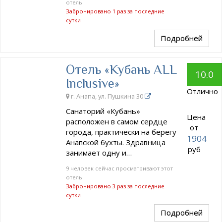
отель
Забронировано 1 раз за последние
сутки
Подробней
Отель «Кубань ALL
10.0
Inclusive»
Отлично
г. Анапа, ул. Пушкина 30
Санаторий «Кубань»
Цена
расположен в самом сердце
от
города, практически на берегу
1904
Анапской бухты. Здравница
руб
занимает одну и…
9 человек сейчас просматривают этот
отель
Забронировано 3 раз за последние
сутки
Подробней