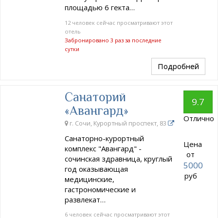
площадью 6 гекта…
12 человек сейчас просматривают этот
отель
Забронировано 3 раз за последние
сутки
Подробней
Санаторий
9.7
«Авангард»
Отлично
г. Сочи, Курортный проспект, 83
Санаторно-курортный
Цена
комплекс "Авангард" -
от
сочинская здравница, круглый
5000
год оказывающая
руб
медицинские,
гастрономические и
развлекат…
6 человек сейчас просматривают этот