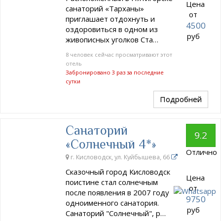
Цена
санаторий «Тарханы»
от
приглашает отдохнуть и
4500
оздоровиться в одном из
руб
живописных уголков Ста…
8 человек сейчас просматривают этот
отель
Забронировано 3 раз за последние
сутки
Подробней
Санаторий
9.2
«Солнечный 4*»
Отлично
г. Кисловодск, ул. Куйбышева, 66
Сказочный город Кисловодск
Цена
поистине стал солнечным
от
после появления в 2007 году
9750
одноименного санатория.
руб
Санаторий "Солнечный", р…