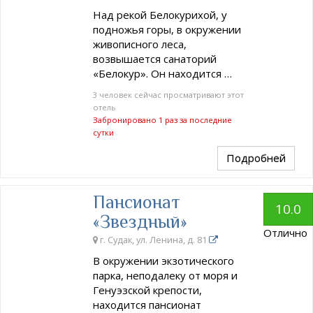
Над рекой Белокурихой, у
подножья горы, в окружении
живописного леса,
возвышается санаторий
«Белокур». Он находится …
3 человек сейчас просматривают этот
отель
Забронировано 1 раз за последние
сутки
Подробней
Пансионат
10.0
«Звездный»
Отлично
г. Судак, ул. Ленина, д. 81
В окружении экзотического
парка, неподалеку от моря и
Генуэзской крепости,
находится пансионат