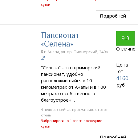
сутки
Подробней
Пансионат
9.3
«Селена»
Отлично
г. Анапа, ул. пр. Пионерский, 249а
Цена
"Селена" - это приморский
от
пансионат, удобно
4160
расположившийся в 10
руб
километрах от Анапы и в 100
метрах от собственного
благоустроен…
4 человек сейчас просматривают этот
отель
Забронировано 1 раз за последние
сутки
Подробней