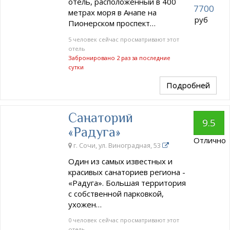
отель, расположенный в 400
7700
метрах моря в Анапе на
руб
Пионерском проспект…
5 человек сейчас просматривают этот
отель
Забронировано 2 раз за последние
сутки
Подробней
Санаторий
9.5
«Радуга»
Отлично
г. Сочи, ул. Виноградная, 53
Один из самых известных и
красивых санаториев региона -
«Радуга». Большая территория
с собственной парковкой,
ухожен…
0 человек сейчас просматривают этот
отель