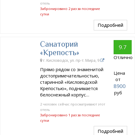
отель
Забронировано 2 раз за последние
сутки
Подробней
Санаторий
9.7
«Крепость»
Отлично
г. Кисловодск, ул. пр-т. Мира, 9
Прямо рядом со знаменитой
Цена
достопримечательностью,
от
старинной «Кисловодской
8900
Крепостью», поднимается
руб
белоснежный корпус…
2 человек сейчас просматривают этот
отель
Забронировано 1 раз за последние
сутки
Подробней