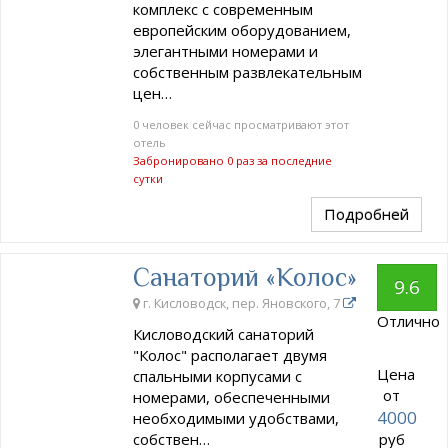
комплекс с современным
европейским оборудованием,
элегантными номерами и
собственным развлекательным
цен…
0 человек сейчас просматривают этот
отель
Забронировано 0 раз за последние
сутки
Подробней
Санаторий «Колос»
9.6
г. Кисловодск, пер. Яновского, 7
Отлично
Кисловодский санаторий
"Колос" располагает двумя
Цена
спальными корпусами с
от
номерами, обеспеченными
4000
необходимыми удобствами,
собствен…
руб