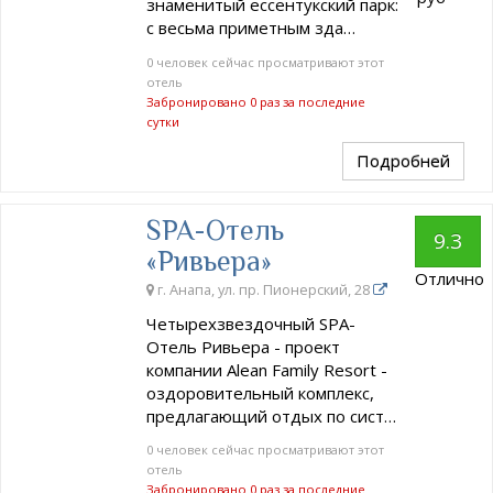
знаменитый ессентукский парк:
с весьма приметным зда…
0 человек сейчас просматривают этот
отель
Забронировано 0 раз за последние
сутки
Подробней
SPA-Отель
9.3
«Ривьера»
Отлично
г. Анапа, ул. пр. Пионерский, 28
Четырехзвездочный SPA-
Отель Ривьера - проект
компании Alean Family Resort -
оздоровительный комплекс,
предлагающий отдых по сист…
0 человек сейчас просматривают этот
отель
Забронировано 0 раз за последние