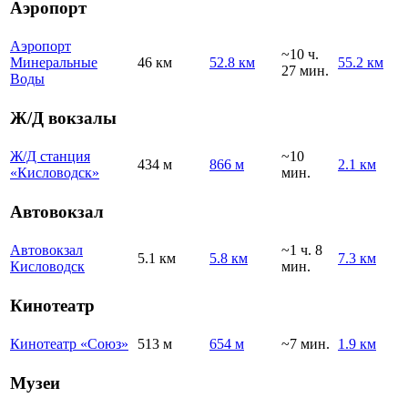
Аэропорт
Аэропорт
~10 ч.
Минеральные
46 км
52.8 км
55.2 км
27 мин.
Воды
Ж/Д вокзалы
Ж/Д станция
~10
434 м
866 м
2.1 км
«Кисловодск»
мин.
Автовокзал
Автовокзал
~1 ч. 8
5.1 км
5.8 км
7.3 км
Кисловодск
мин.
Кинотеатр
Кинотеатр «Союз»
513 м
654 м
~7 мин.
1.9 км
Музеи