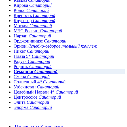
Кавказ
Санаторий
Кирова
Санаторий
Колос
Санаторий
Крепость
Санаторий
Кругозор
Санаторий
Москва
Санаторий
МЧС России
Санаторий
Нарзан
Санаторий
Орджоникидзе
Санаторий
Орион
Лечебно-оздоровительный комплекс
Пикет
Санаторий
Плаза 5*
Санаторий
Радуга
Санаторий
Родник
Санаторий
Семашко
Санаторий
Смена
Санаторий
Солнечный 4*
Санаторий
Узбекистан
Санаторий
Целебный Нарзан 4*
Санаторий
Центросоюз
Санаторий
Элита
Санаторий
Элорма
Санаторий
Пансионаты Кисловодска