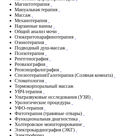
Магнитотерапия
Мануальная терапия
Массаж
Механотерапия
Нарзанные ванны
Общий анализ мочи
Озокеритопарафинотерапия
Озонотерапия
Подводный душ-массаж
Психотерапия
Рентгенография
Реовазография
Реонэнцефалография
Спелеотерапия\Галотерапия (Соляная комната)
Стоматология
Термокорпоральный массаж
УВЧ-терапия
Ультразвуковые исследования (УЗИ)
Урологические процедуры
УФО-терапия
Фитотерапия (травяные отвары)
Функциональная диагностика
Холтеровское мониторирование
Электрокардиография (ЭКГ)
Электрофорез