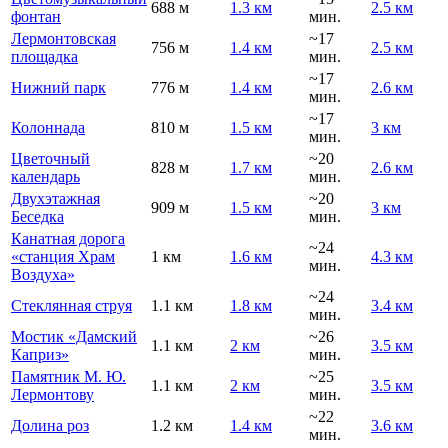
688 м
1.3 км
2.5 км
фонтан
мин.
Лермонтовская
~17
756 м
1.4 км
2.5 км
площадка
мин.
~17
Нижний парк
776 м
1.4 км
2.6 км
мин.
~17
Колоннада
810 м
1.5 км
3 км
мин.
Цветочный
~20
828 м
1.7 км
2.6 км
календарь
мин.
Двухэтажная
~20
909 м
1.5 км
3 км
Беседка
мин.
Канатная дорога
~24
«станция Храм
1 км
1.6 км
4.3 км
мин.
Воздуха»
~24
Стеклянная струя
1.1 км
1.8 км
3.4 км
мин.
Мостик «Дамский
~26
1.1 км
2 км
3.5 км
Каприз»
мин.
Памятник М. Ю.
~25
1.1 км
2 км
3.5 км
Лермонтову
мин.
~22
Долина роз
1.2 км
1.4 км
3.6 км
мин.