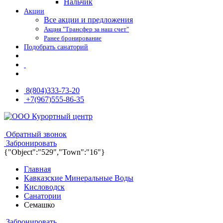
Нальчик
Акции
Все акции и предложения
Акция "Трансфер за наш счет"
Ранее бронирование
Подобрать санаторий
8(804)333-73-20
+7(967)555-86-35
8(804)333-73-20
8(967)555-86-35
Обратный звонок
Забронировать
{"Object":"529","Town":"16"}
Главная
Кавказские Минеральные Воды
Кисловодск
Санатории
Семашко
Забронировать