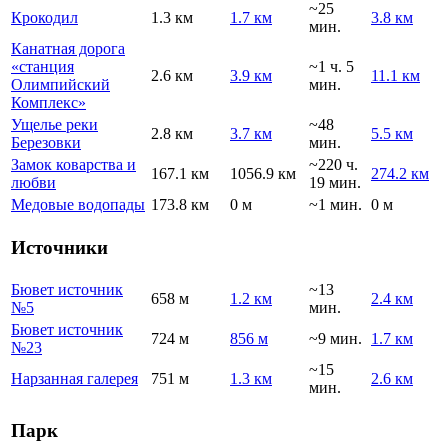
~25
Крокодил
1.3 км
1.7 км
3.8 км
мин.
Канатная дорога
«станция
~1 ч. 5
2.6 км
3.9 км
11.1 км
Олимпийский
мин.
Комплекс»
Ущелье реки
~48
2.8 км
3.7 км
5.5 км
Березовки
мин.
Замок коварства и
~220 ч.
167.1 км
1056.9 км
274.2 км
любви
19 мин.
Медовые водопады
173.8 км
0 м
~1 мин.
0 м
Источники
Бювет источник
~13
658 м
1.2 км
2.4 км
№5
мин.
Бювет источник
724 м
856 м
~9 мин.
1.7 км
№23
~15
Нарзанная галерея
751 м
1.3 км
2.6 км
мин.
Парк