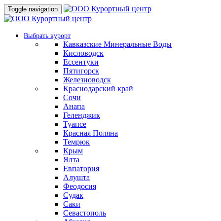
Toggle navigation
Выбрать курорт
Кавказские Минеральные Воды
Кисловодск
Ессентуки
Пятигорск
Железноводск
Краснодарский край
Сочи
Анапа
Геленджик
Туапсе
Красная Поляна
Темрюк
Крым
Ялта
Евпатория
Алушта
Феодосия
Судак
Саки
Севастополь