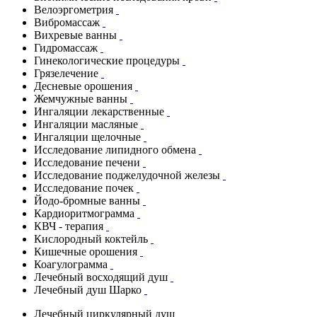
Велоэргометрия
Вибромассаж
Вихревые ванны
Гидромассаж
Гинекологические процедуры
Грязелечение
Десневые орошения
Жемчужные ванны
Ингаляции лекарственные
Ингаляции масляные
Ингаляции щелочные
Исследование липидного обмена
Исследование печени
Исследование поджелудочной железы
Исследование почек
Йодо-бромные ванны
Кардиоритмограмма
КВЧ - терапия
Кислородный коктейль
Кишечные орошения
Коагулограмма
Лечебный восходящий душ
Лечебный душ Шарко
Лечебный циркулярный душ