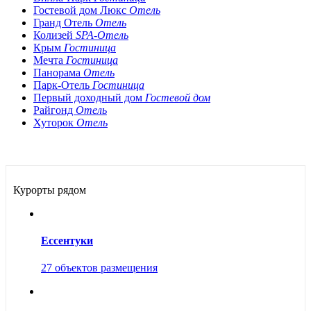
Гостевой дом Люкс
Отель
Гранд Отель
Отель
Колизей
SPA-Отель
Крым
Гостиница
Мечта
Гостиница
Панорама
Отель
Парк-Отель
Гостиница
Первый доходный дом
Гостевой дом
Райгонд
Отель
Хуторок
Отель
Курорты рядом
Ессентуки
27 объектов размещения