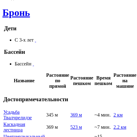
Бронь
Дети
С 3-х лет
Бассейн
Бассейн
Растояние
Растояние
Растояние
Время
Название
по
на
пешком
пешком
прямой
машине
Достопримечательности
Усадьба
345 м
369 м
~4 мин.
2 км
Твалчрелидзе
Каскадная
369 м
523 м
~7 мин.
2.2 км
лестница
Цветомузыкальный
~15