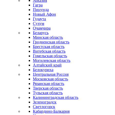
Абхазия
Гагра
Пицунда
Новый Афон
Гудаута
Сухум
Очамчира
Беларусь
Минская область
Гродненская область
Брестская область
Витебская область
Гомельская область
Могилевская область
Алтайский край
Белокуриха
Центральная Россия
Московская область
Рязанская область
Тверская область
Тульская область
Калининградская область
Зеленоградск
Светлогорск
Кабардино-Балкария