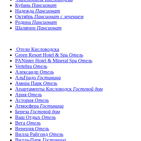
Кубань
Пансионат
Надежда
Пансионат
Октябрь
Пансионат с лечением
Родина
Пансионат
Шаляпин
Пансионат
Отели Кисловодска
Green Resort Hotel & Spa
Отель
PANinter Hotel & Mineral Spa
Отель
Vertebra
Отель
Александр
Отель
АльГрадо
Гостиница
Амира Парк
Отель
Апартаменты Кисловодск
Гостевой дом
Ария
Отель
Астория
Отель
Атмосфера
Гостиница
Береза
Гостевой дом
Ваш Отдых
Отель
Вега
Отель
Венеция
Отель
Вилла Райгонд
Отель
Вилла-Парк
Гостиница