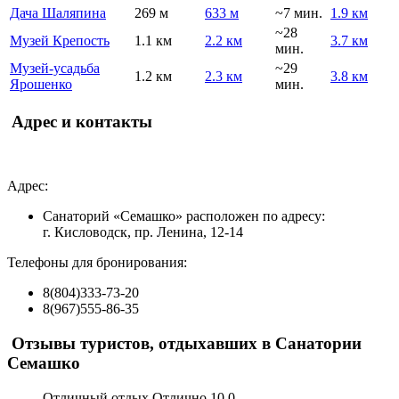
Дача Шаляпина
269 м
633 м
~7 мин.
1.9 км
~28
Музей Крепость
1.1 км
2.2 км
3.7 км
мин.
Музей-усадьба
~29
1.2 км
2.3 км
3.8 км
Ярошенко
мин.
Адрес и контакты
Адрес:
Санаторий «Семашко» расположен по адресу:
г. Кисловодск, пр. Ленина, 12-14
Телефоны для бронирования:
8(804)333-73-20
8(967)555-86-35
Отзывы туристов, отдыхавших в Санатории
Семашко
Отличный отдых
Отлично
10.0