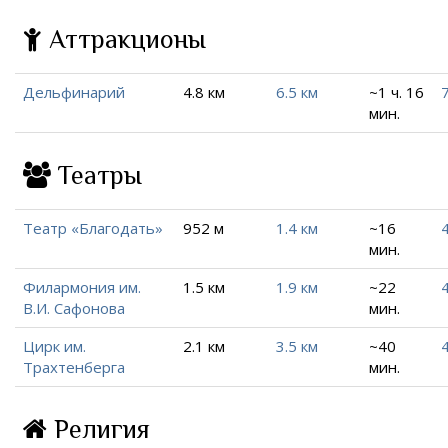
Аттракционы
Дельфинарий
4.8 км
6.5 км
~1 ч. 16
7
мин.
Театры
Театр «Благодать»
952 м
1.4 км
~16
4
мин.
Филармония им.
1.5 км
1.9 км
~22
4
В.И. Сафонова
мин.
Цирк им.
2.1 км
3.5 км
~40
4
Трахтенберга
мин.
Религия