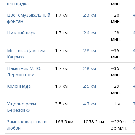
площадка
мин.
Цветомузыкальный
1.7 км
2.3 км
~26
4
фонтан
мин.
Нижний парк
1.7 км
2.4 км
~28
4
мин.
Мостик «Дамский
1.7 км
2.8 км
~35
4
Каприз»
мин.
Памятник М. Ю.
1.7 км
2.8 км
~35
4
Лермонтову
мин.
Колоннада
1.7 км
2.5 км
~29
4
мин.
Ущелье реки
3.5 км
4.7 км
~1 ч.
Березовки
Замок коварства и
166.5 км
1058.2 км
~220 ч.
любви
35 мин.