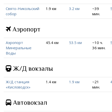
Свято-Никольский
1.9 км
3.2 км
~39
5
собор
мин.
Аэропорт
Аэропорт
45.4 км
53.5 км
~10 ч.
Минеральные
36 мин.
Воды
Ж/Д вокзалы
Ж/Д станция
1.4 км
1.9 км
~21
4
«Кисловодск»
мин.
Автовокзал