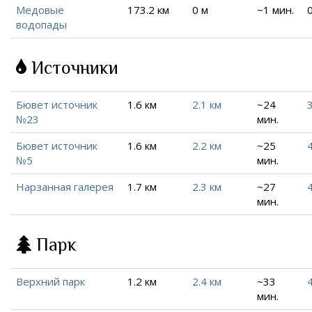
Медовые
173.2 км
0 м
~1 мин.
водопады
Источники
Бювет источник
1.6 км
2.1 км
~24
3
№23
мин.
Бювет источник
1.6 км
2.2 км
~25
4
№5
мин.
Нарзанная галерея
1.7 км
2.3 км
~27
4
мин.
Парк
Верхний парк
1.2 км
2.4 км
~33
мин.