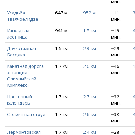
мин.
Усадьба
647 м
952 м
~11
3
Твалчрелидзе
мин.
Каскадная
941 м
1.5 км
~19
лестница
мин.
Двухэтажная
1.5 км
2.3 км
~29
4
Беседка
мин.
Канатная дорога
1.7 км
2.6 км
~46
«станция
мин.
Олимпийский
Комплекс»
Цветочный
1.7 км
2.7 км
~32
4
календарь
мин.
Стеклянная струя
1.7 км
2.6 км
~33
4
мин.
Лермонтовская
1.7 км
2.4 км
~28
4