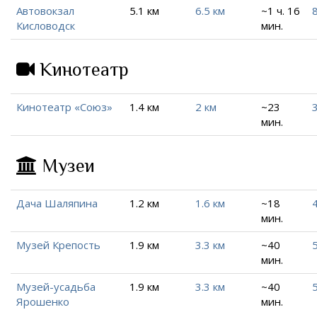
Автовокзал
5.1 км
6.5 км
~1 ч. 16
8
Кисловодск
мин.
Кинотеатр
Кинотеатр «Союз»
1.4 км
2 км
~23
3
мин.
Музеи
Дача Шаляпина
1.2 км
1.6 км
~18
4
мин.
Музей Крепость
1.9 км
3.3 км
~40
5
мин.
Музей-усадьба
1.9 км
3.3 км
~40
5
Ярошенко
мин.