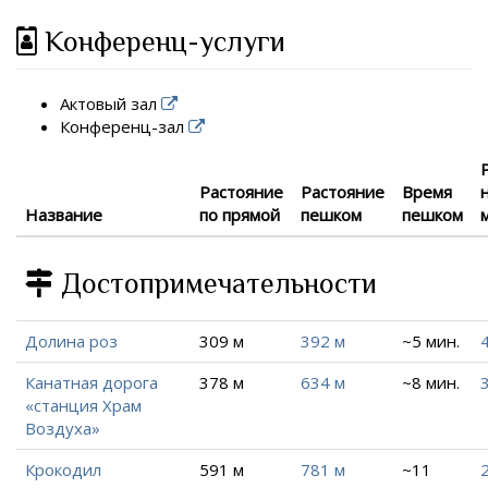
Конференц-услуги
Актовый зал
Конференц-зал
Растояние
Растояние
Время
Название
по прямой
пешком
пешком
Достопримечательности
Долина роз
309 м
392 м
~5 мин.
Канатная дорога
378 м
634 м
~8 мин.
3
«станция Храм
Воздуха»
Крокодил
591 м
781 м
~11
2