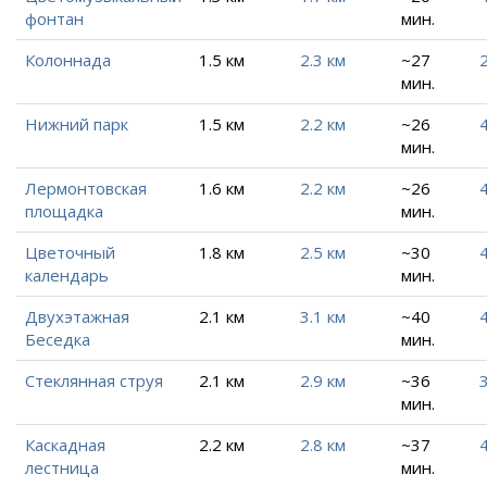
фонтан
мин.
Колоннада
1.5 км
2.3 км
~27
2
мин.
Нижний парк
1.5 км
2.2 км
~26
4
мин.
Лермонтовская
1.6 км
2.2 км
~26
4
площадка
мин.
Цветочный
1.8 км
2.5 км
~30
4
календарь
мин.
Двухэтажная
2.1 км
3.1 км
~40
4
Беседка
мин.
Стеклянная струя
2.1 км
2.9 км
~36
3
мин.
Каскадная
2.2 км
2.8 км
~37
4
лестница
мин.