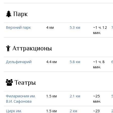
Парк
Верхний парк
4 км
5.3 км
~1 ч. 12
7
мин.
Аттракционы
Дельфинарий
4.4 км
5.8 км
~1 ч. 8
6
мин.
Театры
Филармония им.
1.5 км
2.1 км
~25
5
В.И. Сафонова
мин.
Цирк им.
1.5 км
2 км
~23
2