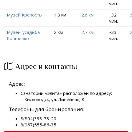
мин.
Музей Крепость
1.8 км
2.6 км
~32
мин.
Музей-усадьба
2 км
2.7 км
~33
2
Ярошенко
мин.
Адрес и контакты
Адрес:
Санаторий «Элита» расположен по адресу:
г. Кисловодск, ул. Линейная, 8
Телефоны для бронирования:
8(804)333-73-20
8(967)555-86-35