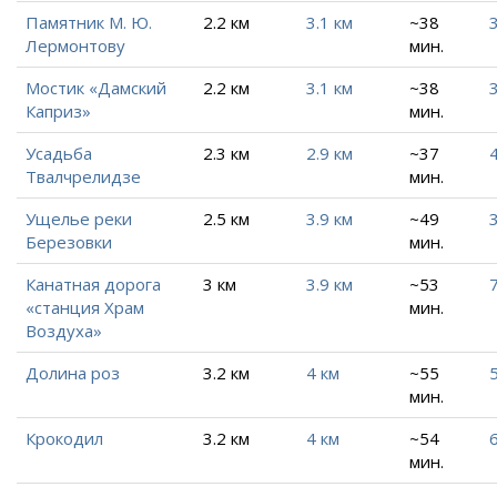
Памятник М. Ю.
2.2 км
3.1 км
~38
3
Лермонтову
мин.
Мостик «Дамский
2.2 км
3.1 км
~38
3
Каприз»
мин.
Усадьба
2.3 км
2.9 км
~37
4
Твалчрелидзе
мин.
Ущелье реки
2.5 км
3.9 км
~49
3
Березовки
мин.
Канатная дорога
3 км
3.9 км
~53
7
«станция Храм
мин.
Воздуха»
Долина роз
3.2 км
4 км
~55
5
мин.
Крокодил
3.2 км
4 км
~54
6
мин.