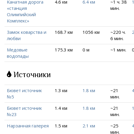
Канатная дорога
4.6 км
6.4 км
~1 ч. 38
«станция
мин.
Олимпийский
Комплекс»
Замок коварства и
168.7 км
1056 км
~220 ч.
любви
6 мин.
Медовые
175.3 км
0 м
~1 мин.
водопады
Источники
Бювет источник
1.3 км
1.8 км
~21
4
№5
мин.
Бювет источник
1.4 км
1.8 км
~21
1
№23
мин.
Нарзанная галерея
1.5 км
2.1 км
~25
4
мин.