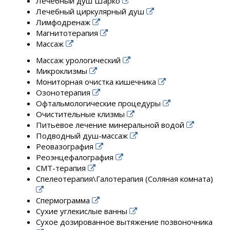
Лечебный душ Шарко
Лечебный циркулярный душ
Лимфодренаж
Магнитотерапия
Массаж
Массаж урологический
Микроклизмы
Мониторная очистка кишечника
Озонотерапия
Офтальмологические процедуры
Очистительные клизмы
Питьевое лечение минеральной водой
Подводный душ-массаж
Реовазография
Реоэнцефалография
СМТ-терапия
Спелеотерапия\Галотерапия (Соляная комната)
Спермограмма
Сухие углекислые ванны
Сухое дозированное вытяжение позвоночника