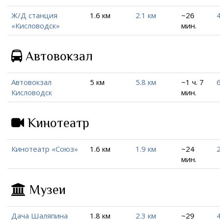
Ж/Д станция
1.6 км
2.1 км
~26
4
«Кисловодск»
мин.
Автовокзал
Автовокзал
5 км
5.8 км
~1 ч. 7
6
Кисловодск
мин.
Кинотеатр
Кинотеатр «Союз»
1.6 км
1.9 км
~24
мин.
Музеи
Дача Шаляпина
1.8 км
2.3 км
~29
4