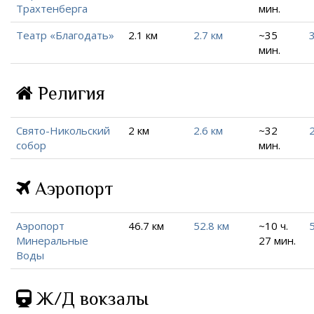
Трахтенберга
мин.
Театр «Благодать»
2.1 км
2.7 км
~35
3
мин.
Религия
Свято-Никольский
2 км
2.6 км
~32
2
собор
мин.
Аэропорт
Аэропорт
46.7 км
52.8 км
~10 ч.
Минеральные
27 мин.
Воды
Ж/Д вокзалы