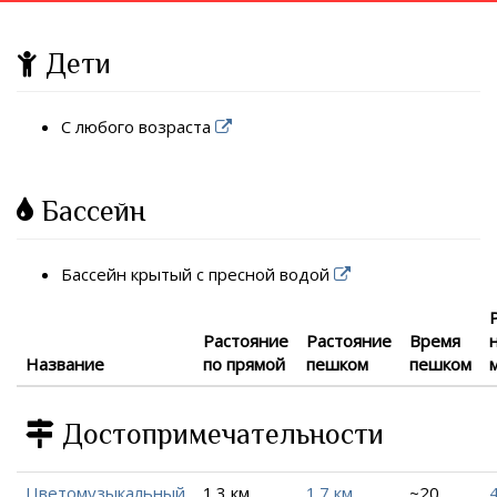
Дети
С любого возраста
Бассейн
Бассейн крытый с пресной водой
Растояние
Растояние
Время
Название
по прямой
пешком
пешком
Достопримечательности
Цветомузыкальный
1.3 км
1.7 км
~20
4