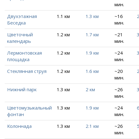
мин.
Двухэтажная
1.1 км
1.3 км
~16
2
Беседка
мин.
Цветочный
1.2 км
1.7 км
~21
календарь
мин.
Лермонтовская
1.2 км
1.9 км
~24
площадка
мин.
Стеклянная струя
1.2 км
1.6 км
~20
2
мин.
Нижний парк
1.3 км
2 км
~26
мин.
Цветомузыкальный
1.3 км
1.9 км
~24
фонтан
мин.
Колоннада
1.3 км
2.1 км
~26
5
мин.