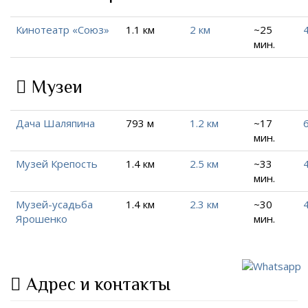
Кинотеатр «Союз»
1.1 км
2 км
~25
4
мин.
Музеи
Дача Шаляпина
793 м
1.2 км
~17
6
мин.
Музей Крепость
1.4 км
2.5 км
~33
4
мин.
Музей-усадьба
1.4 км
2.3 км
~30
4
Ярошенко
мин.
Адрес и контакты