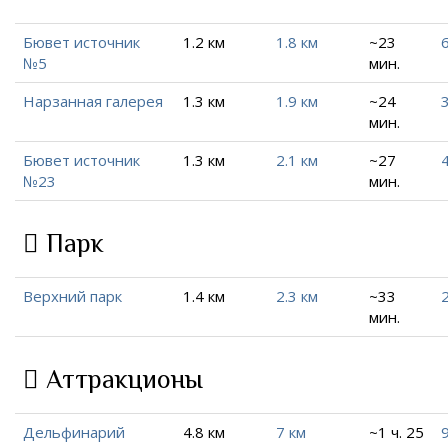
Бювет источник
1.2 км
1.8 км
~23
№5
мин.
Нарзанная галерея
1.3 км
1.9 км
~24
3
мин.
Бювет источник
1.3 км
2.1 км
~27
4
№23
мин.
Парк
Верхний парк
1.4 км
2.3 км
~33
2
мин.
Аттракционы
Дельфинарий
4.8 км
7 км
~1 ч. 25
9