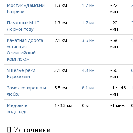
Мостик «Дамский
1.3 км
1.7 км
~22
2
Каприз»
мин.
Памятник М. Ю.
1.3 км
1.7 км
~22
2
Лермонтову
мин.
Канатная дорога
2.1 км
3.5 км
~58
«станция
мин.
Олимпийский
Комплекс»
Ущелье реки
3.1 км
4.3 км
~56
6
Березовки
мин.
Замок коварства и
5.5 км
8.1 км
~1 ч. 46
любви
мин.
Медовые
173.3 км
0 м
~1 мин.
водопады
Источники