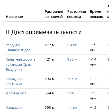
Растояние
Растояние
Время
Название
по прямой
пешком
пешком
Достопримечательности
Усадьба
277 м
1.4 км
~19
3
Твалчрелидзе
мин.
Канатная дорога
421 м
926 м
~14
«станция Храм
мин.
Воздуха»
Каскадная
490 м
785 м
~11
2
лестница
мин.
Долина роз
584 м
1 км
~15
3
мин.
Крокодил
693 м
1.1 км
~15