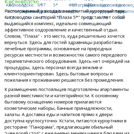
Кисловодске
Расположенный у входа в знаменитый курортный парк
Кисловодска санаторий "Плаза 5*" представляет собой
выдающийся комплекс, идеально совмещающий
эффективное оздоровление и качественный отдых.
Словом, "Плаза" - это место, куда решительно хочется
вернуться. Здесь для гостей здравницы разработаны
лечебные программы, основанные на природных
ресурсах местности и возможностях самого передового
терапевтического оборудования. Здесь нет очередей на
процедуры, здесь персонал всегда вежлив и
клиентоориентирован. Здесь бытовые вопросы и
пожелания к проживанию решаются без промедления.
К размещению постояльцев подготовлены апартаменты
разной вместимости и категорийности. К основному
бытовому оснащению номеров прилагаются
косметические наборы, банные принадлежности,
халаты. А доставка еды и напитков прямо к двери
доступна круглосуточно. Кстати, питаются курортники в
ресторане "Панорама", предлагающим обильный
"шведский стол" с ежедневно меняющимися блюдами из