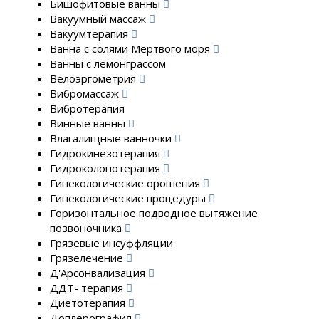
Бишофитовые ванны
Вакуумный массаж
Вакуумтерапия
Ванна с солями Мертвого моря
Ванны с лемонграссом
Велоэргометрия
Вибромассаж
Вибротерапия
Винные ванны
Влагалищные ванночки
Гидрокинезотерапия
Гидроколонотерапия
Гинекологические орошения
Гинекологические процедуры
Горизонтальное подводное вытяжение
позвоночника
Грязевые инсуффляции
Грязелечение
Д'Арсонвализация
ДДТ- терапия
Диетотерапия
Доплерография