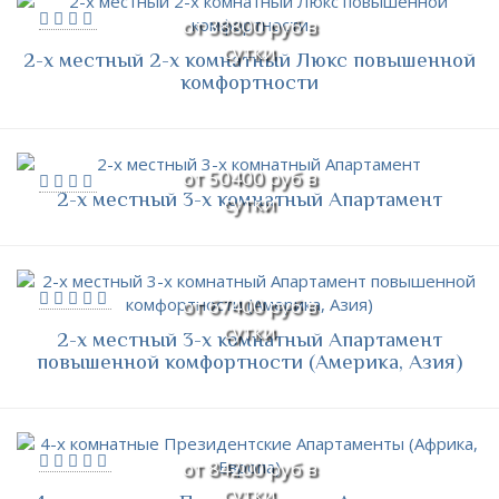
от 38800 руб в
сутки
2-х местный 2-х комнатный Люкс повышенной
комфортности
от 50400 руб в
2-х местный 3-х комнатный Апартамент
сутки
от 67400 руб в
сутки
2-х местный 3-х комнатный Апартамент
повышенной комфортности (Америка, Азия)
от 84200 руб в
сутки