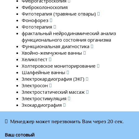
Фиброгастроскопия
Фиброколоноскопия
Фитотерапия (травяные отвары)
Фонофорез
Фототерапия
фрактальный нейродинамический анализ
функционального состояния организма
Функциональная диагностика
Хвойно-жемчужные ванны
Хеликотест
Холтеровское мониторирование
Шалфейные ванны
Электрокардиография (ЭКГ)
Электросон
Электростатический массаж
Электростимуляция
Эхокардиография
Менеджер может перезвонить Вам через 20 сек.
Ваш сотовый