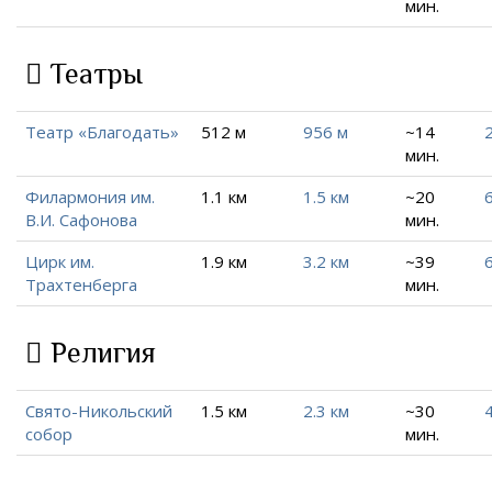
мин.
Театры
Театр «Благодать»
512 м
956 м
~14
2
мин.
Филармония им.
1.1 км
1.5 км
~20
6
В.И. Сафонова
мин.
Цирк им.
1.9 км
3.2 км
~39
Трахтенберга
мин.
Религия
Свято-Никольский
1.5 км
2.3 км
~30
4
собор
мин.