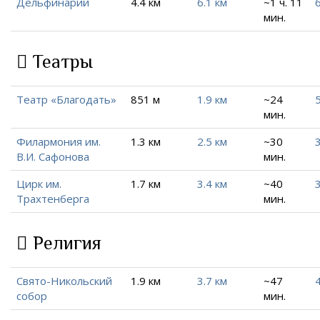
Дельфинарий
4.4 км
6.1 км
~1 ч. 11
6
мин.
Театры
Театр «Благодать»
851 м
1.9 км
~24
5
мин.
Филармония им.
1.3 км
2.5 км
~30
3
В.И. Сафонова
мин.
Цирк им.
1.7 км
3.4 км
~40
3
Трахтенберга
мин.
Религия
Свято-Никольский
1.9 км
3.7 км
~47
4
собор
мин.