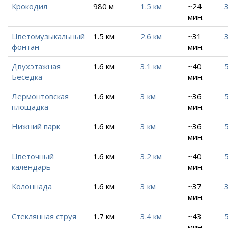
Крокодил
980 м
1.5 км
~24
3
мин.
Цветомузыкальный
1.5 км
2.6 км
~31
3
фонтан
мин.
Двухэтажная
1.6 км
3.1 км
~40
5
Беседка
мин.
Лермонтовская
1.6 км
3 км
~36
5
площадка
мин.
Нижний парк
1.6 км
3 км
~36
5
мин.
Цветочный
1.6 км
3.2 км
~40
5
календарь
мин.
Колоннада
1.6 км
3 км
~37
3
мин.
Стеклянная струя
1.7 км
3.4 км
~43
5
мин.