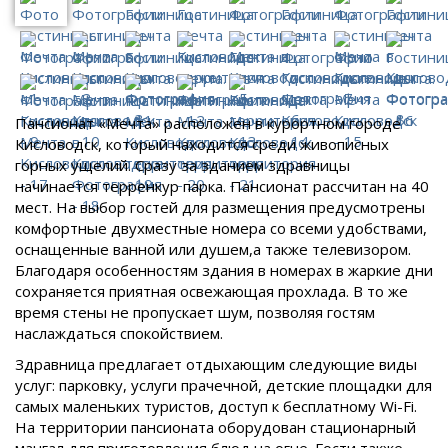
Пансионат «Мечта» расположен в курортном городе
Кисловодск, который находится среди живописных
горных ущелий. Сразу за зданием здравницы
начинается терренкур парка. Пансионат рассчитан на 40
мест. На выбор гостей для размещения предусмотрены
комфортные двухместные номера со всеми удобствами,
оснащенные ванной или душем,а также телевизором.
Благодаря особенностям здания в номерах в жаркие дни
сохраняется приятная освежающая прохлада. В то же
время стены не пропускает шум, позволяя гостям
наслаждаться спокойствием.
Здравница предлагает отдыхающим следующие виды
услуг: парковку, услуги прачечной, детские площадки для
самых маленьких туристов, доступ к бесплатному Wi-Fi.
На территории пансионата оборудован стационарный