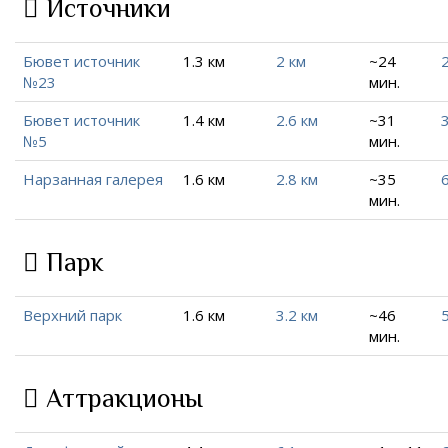
Источники
Бювет источник
1.3 км
2 км
~24
2
№23
мин.
Бювет источник
1.4 км
2.6 км
~31
3
№5
мин.
Нарзанная галерея
1.6 км
2.8 км
~35
мин.
Парк
Верхний парк
1.6 км
3.2 км
~46
мин.
Аттракционы