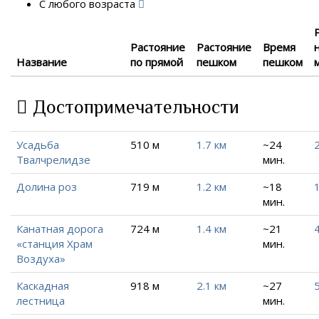
С любого возраста
Растояние
Растояние
Время
Название
по прямой
пешком
пешком
Достопримечательности
Усадьба
510 м
1.7 км
~24
2
Твалчрелидзе
мин.
Долина роз
719 м
1.2 км
~18
1
мин.
Канатная дорога
724 м
1.4 км
~21
4
«станция Храм
мин.
Воздуха»
Каскадная
918 м
2.1 км
~27
лестница
мин.