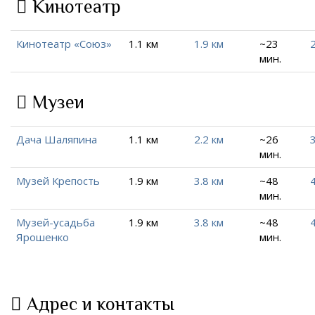
Кинотеатр
Кинотеатр «Союз»
1.1 км
1.9 км
~23
2
мин.
Музеи
Дача Шаляпина
1.1 км
2.2 км
~26
3
мин.
Музей Крепость
1.9 км
3.8 км
~48
4
мин.
Музей-усадьба
1.9 км
3.8 км
~48
4
Ярошенко
мин.
Адрес и контакты