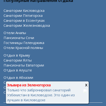
Популярные направления отдыха
Санатории Кисловодска
Санатории Пятигорска
Санатории в Ессентуках
Санатории Железноводска
Отели Анапы
Пансионаты Сочи
Гостиницы Геленджика
Отели Красной поляны
Отдых в Крыму
Санатории Ялты
Пансионаты Евпатории
Отдых в Алуште
Отдых в Абхазии
Санатории Белокурихи
Эльвира из Зеленогорска
X
Отдых в Подмосковье
Только что забронировал санаторий
Санатории Белоруссии
Узбекистан в Кисловодске. Это один из
лучших в Кисловодске