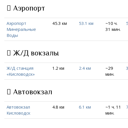
Аэропорт
Аэропорт
45.3 км
53.1 км
~10 ч.
Минеральные
31 мин.
Воды
Ж/Д вокзалы
Ж/Д станция
1.2 км
2.4 км
~29
3
«Кисловодск»
мин.
Автовокзал
Автовокзал
4.8 км
6.1 км
~1 ч. 11
7
Кисловодск
мин.