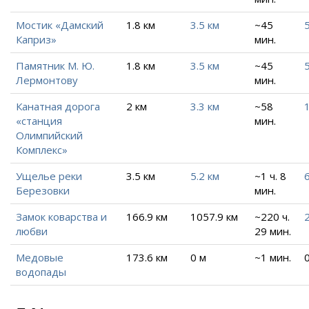
Мостик «Дамский
1.8 км
3.5 км
~45
5
Каприз»
мин.
Памятник М. Ю.
1.8 км
3.5 км
~45
5
Лермонтову
мин.
Канатная дорога
2 км
3.3 км
~58
«станция
мин.
Олимпийский
Комплекс»
Ущелье реки
3.5 км
5.2 км
~1 ч. 8
6
Березовки
мин.
Замок коварства и
166.9 км
1057.9 км
~220 ч.
любви
29 мин.
Медовые
173.6 км
0 м
~1 мин.
водопады