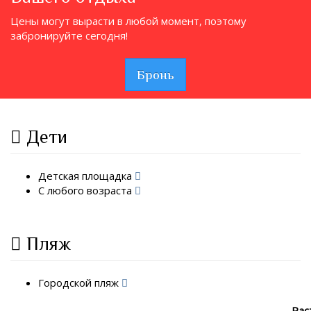
Цены могут вырасти в любой момент, поэтому
забронируйте сегодня!
Бронь
Дети
Детская площадка
С любого возраста
Пляж
Городской пляж
Рас