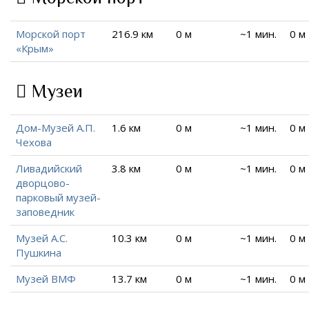
Морской порт
216.9 км
0 м
~1 мин.
0 м
«Крым»
Музеи
Дом-Музей А.П.
1.6 км
0 м
~1 мин.
0 м
Чехова
Ливадийский
3.8 км
0 м
~1 мин.
0 м
дворцово-
парковый музей-
заповедник
Музей А.С.
10.3 км
0 м
~1 мин.
0 м
Пушкина
Музей ВМФ
13.7 км
0 м
~1 мин.
0 м