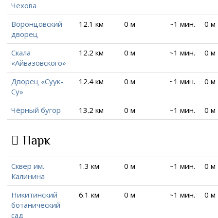
Чехова
Воронцовский
12.1 км
0 м
~1 мин.
0 м
дворец
Скала
12.2 км
0 м
~1 мин.
0 м
«Айвазовского»
Дворец «Суук-
12.4 км
0 м
~1 мин.
0 м
Су»
Чёрный бугор
13.2 км
0 м
~1 мин.
0 м
Парк
Сквер им.
1.3 км
0 м
~1 мин.
0 м
Калинина
Никитинский
6.1 км
0 м
~1 мин.
0 м
ботанический
сад