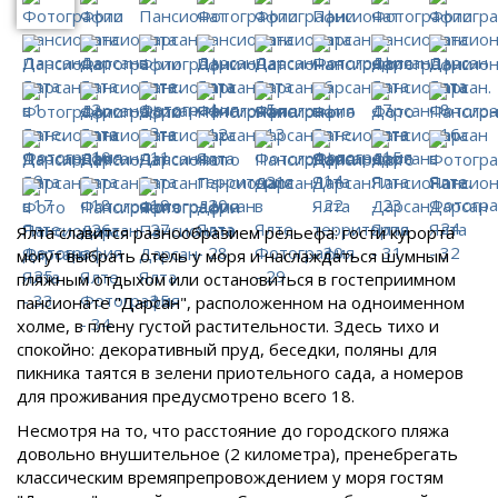
Ялта славится разнообразием рельефа: гости курорта
могут выбрать отель у моря и наслаждаться шумным
пляжным отдыхом или остановиться в гостеприимном
пансионате "Дарсан", расположенном на одноименном
холме, в плену густой растительности. Здесь тихо и
спокойно: декоративный пруд, беседки, поляны для
пикника таятся в зелени приотельного сада, а номеров
для проживания предусмотрено всего 18.
Несмотря на то, что расстояние до городского пляжа
довольно внушительное (2 километра), пренебрегать
классическим времяпрепровождением у моря гостям