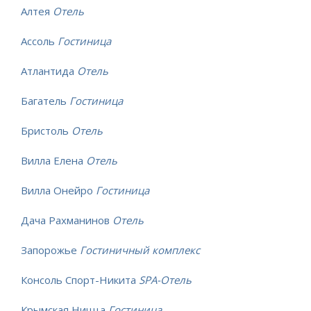
Алтея
Отель
Ассоль
Гостиница
Атлантида
Отель
Багатель
Гостиница
Бристоль
Отель
Вилла Елена
Отель
Вилла Онейро
Гостиница
Дача Рахманинов
Отель
Запорожье
Гостиничный комплекс
Консоль Спорт-Никита
SPA-Отель
Крымская Ницца
Гостиница