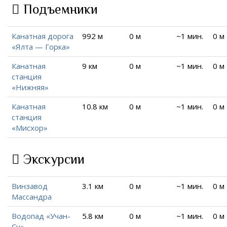
Подъемники
Канатная дорога
992 м
0 м
~1 мин.
0 м
«Ялта — Горка»
Канатная
9 км
0 м
~1 мин.
0 м
станция
«Нижняя»
Канатная
10.8 км
0 м
~1 мин.
0 м
станция
«Мисхор»
Экскурсии
Винзавод
3.1 км
0 м
~1 мин.
0 м
Массандра
Водопад «Учан-
5.8 км
0 м
~1 мин.
0 м
Су»