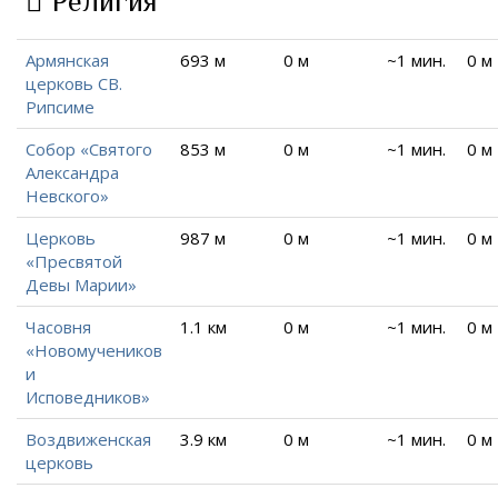
Религия
Армянская
693 м
0 м
~1 мин.
0 м
церковь СВ.
Рипсиме
Собор «Святого
853 м
0 м
~1 мин.
0 м
Александра
Невского»
Церковь
987 м
0 м
~1 мин.
0 м
«Пресвятой
Девы Марии»
Часовня
1.1 км
0 м
~1 мин.
0 м
«Новомучеников
и
Исповедников»
Воздвиженская
3.9 км
0 м
~1 мин.
0 м
церковь