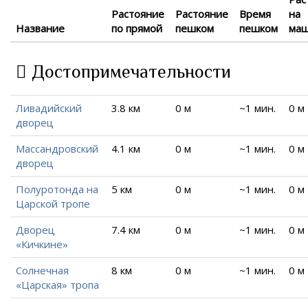
Растояние
Растояние
Время
на
Название
по прямой
пешком
пешком
ма
Достопримечательности
Ливадийский
3.8 км
0 м
~1 мин.
0 м
дворец
Массандровский
4.1 км
0 м
~1 мин.
0 м
дворец
Полуротонда на
5 км
0 м
~1 мин.
0 м
Царской тропе
Дворец
7.4 км
0 м
~1 мин.
0 м
«Кичкине»
Солнечная
8 км
0 м
~1 мин.
0 м
«Царская» тропа