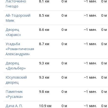
Ласточкино
8.1 км
0 м
~1 мин.
0 м
Гнездо
Ай-Тодорский
8.5 км
0 м
~1 мин.
0 м
Маяк
Дворец
8.6 км
0 м
~1 мин.
0 м
«Харакс»
Усадьба
8.7 км
0 м
~1 мин.
0 м
«Романтическая
Александрия»
Дворец
9.3 км
0 м
~1 мин.
0 м
«Дюльбер»
Юсуповский
9.3 км
0 м
~1 мин.
0 м
дворец
Памятник
9.8 км
0 м
~1 мин.
0 м
«Русалка»
Дача А. П.
10.9 км
0 м
~1 мин.
0 м