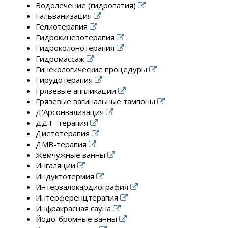
Водолечение (гидропатия)
Гальванизация
Гелиотерапия
Гидрокинезотерапия
Гидроколонотерапия
Гидромассаж
Гинекологические процедуры
Гирудотерапия
Грязевые аппликации
Грязевые вагинальные тампоны
Д'Арсонвализация
ДДТ- терапия
Диетотерапия
ДМВ-терапия
Жемчужные ванны
Ингаляции
Индуктотермия
Интервалокардиография
Интерференцтерапия
Инфракрасная сауна
Йодо-бромные ванны