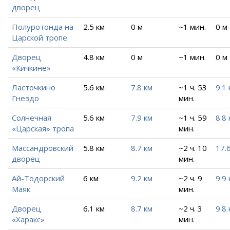
дворец
Полуротонда на
2.5 км
0 м
~1 мин.
0 м
Царской тропе
Дворец
4.8 км
0 м
~1 мин.
0 м
«Кичкине»
Ласточкино
5.6 км
7.8 км
~1 ч. 53
9.1 
Гнездо
мин.
Солнечная
5.6 км
7.9 км
~1 ч. 59
8.8 
«Царская» тропа
мин.
Массандровский
5.8 км
8.7 км
~2 ч. 10
17.
дворец
мин.
Ай-Тодорский
6 км
9.2 км
~2 ч. 9
9.9 
Маяк
мин.
Дворец
6.1 км
8.7 км
~2 ч. 3
9.8 
«Харакс»
мин.