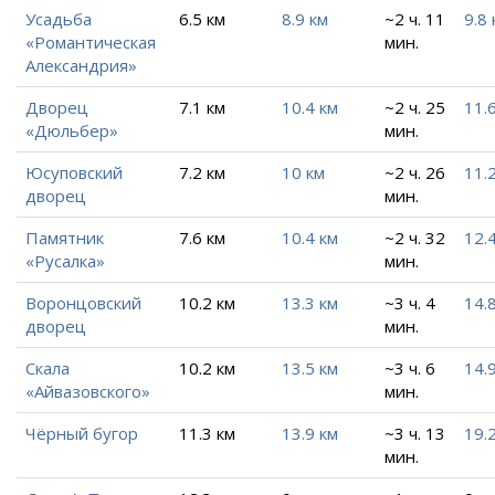
Усадьба
6.5 км
8.9 км
~2 ч. 11
9.8 
«Романтическая
мин.
Александрия»
Дворец
7.1 км
10.4 км
~2 ч. 25
11.
«Дюльбер»
мин.
Юсуповский
7.2 км
10 км
~2 ч. 26
11.
дворец
мин.
Памятник
7.6 км
10.4 км
~2 ч. 32
12.
«Русалка»
мин.
Воронцовский
10.2 км
13.3 км
~3 ч. 4
14.
дворец
мин.
Скала
10.2 км
13.5 км
~3 ч. 6
14.
«Айвазовского»
мин.
Чёрный бугор
11.3 км
13.9 км
~3 ч. 13
19.
мин.