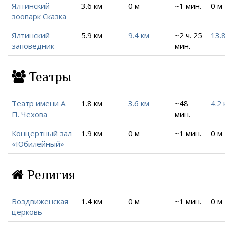
Ялтинский
3.6 км
0 м
~1 мин.
0 м
зоопарк Сказка
Ялтинский
5.9 км
9.4 км
~2 ч. 25
13.
заповедник
мин.
Театры
Театр имени А.
1.8 км
3.6 км
~48
4.2 
П. Чехова
мин.
Концертный зал
1.9 км
0 м
~1 мин.
0 м
«Юбилейный»
Религия
Воздвиженская
1.4 км
0 м
~1 мин.
0 м
церковь