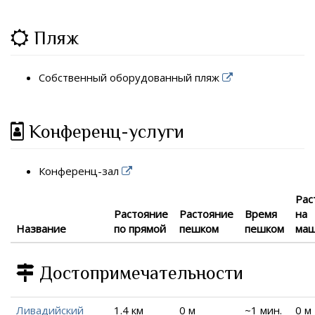
Пляж
Собственный оборудованный пляж
Конференц-услуги
Конференц-зал
Рас
Растояние
Растояние
Время
на
Название
по прямой
пешком
пешком
ма
Достопримечательности
Ливадийский
1.4 км
0 м
~1 мин.
0 м