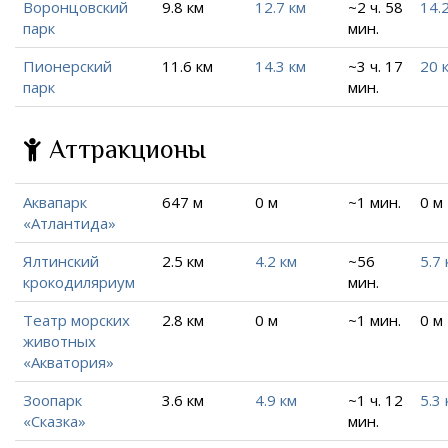
Воронцовский
9.8 км
12.7 км
~2 ч. 58
14.
парк
мин.
Пионерский
11.6 км
14.3 км
~3 ч. 17
20 
парк
мин.
Аттракционы
Аквапарк
647 м
0 м
~1 мин.
0 м
«Атлантида»
Ялтинский
2.5 км
4.2 км
~56
5.7 
крокодиляриум
мин.
Театр морских
2.8 км
0 м
~1 мин.
0 м
животных
«Акватория»
Зоопарк
3.6 км
4.9 км
~1 ч. 12
5.3 
«Сказка»
мин.