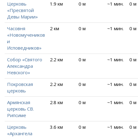
Церковь
1.9 км
0 м
~1 мин.
0 м
«Пресвятой
Девы Марии»
Часовня
2 км
0 м
~1 мин.
0 м
«Новомучеников
и
Исповедников»
Собор «Святого
2.2 км
0 м
~1 мин.
0 м
Александра
Невского»
Покровская
2.2 км
0 м
~1 мин.
0 м
церковь
Армянская
2.8 км
0 м
~1 мин.
0 м
церковь СВ.
Рипсиме
Церковь
3.6 км
0 м
~1 мин.
0 м
«Архангела