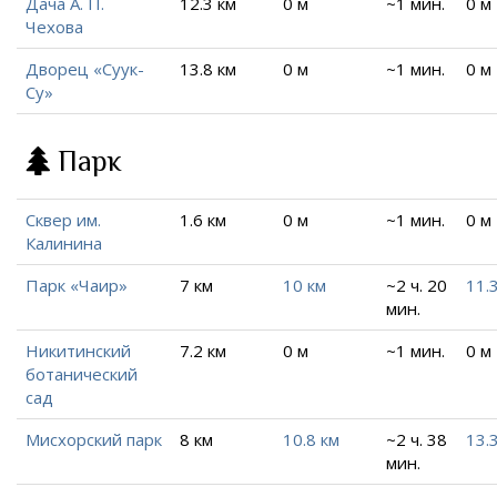
Дача А. П.
12.3 км
0 м
~1 мин.
0 м
Чехова
Дворец «Суук-
13.8 км
0 м
~1 мин.
0 м
Су»
Парк
Сквер им.
1.6 км
0 м
~1 мин.
0 м
Калинина
Парк «Чаир»
7 км
10 км
~2 ч. 20
11.
мин.
Никитинский
7.2 км
0 м
~1 мин.
0 м
ботанический
сад
Мисхорский парк
8 км
10.8 км
~2 ч. 38
13.
мин.