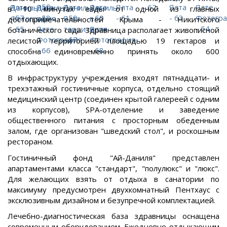
в 10 минутах езды от одной из главных
достопримечательностей Крыма - Никитского
ботанического сада. Здравница располагает живописной
лесистой территорией площадью 19 гектаров и
способна единовременно принять около 600
отдыхающих.
В инфраструктуру учреждения входят пятнадцати- и
трехэтажный гостиничные корпуса, отдельно стоящий
медицинский центр (соединен крытой галереей с одним
из корпусов), SPA-отделение и заведение
общественного питания с просторным обеденным
залом, где организован "шведский стол", и роскошным
рестораном.
Гостиничный фонд "Ай-Даниля" представлен
апартаментами класса "стандарт", "полулюкс" и "люкс".
Для желающих взять от отдыха в санатории по
максимуму предусмотрен двухкомнатный Пентхаус с
эксклюзивным дизайном и безупречной комплектацией.
Лечебно-диагностическая база здравницы оснащена
современным оборудованием. Ежедневно отдыхающим