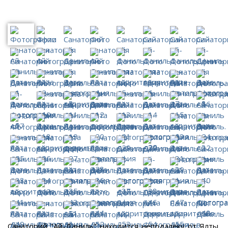
Санаторий "Ай-Даниль" находится неподалеку от Ялты,