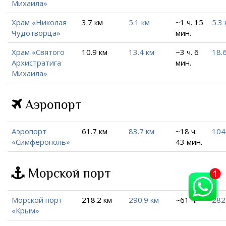
Михаила»
Храм «Николая
3.7 км
5.1 км
~1 ч. 15
5.3 
Чудотворца»
мин.
Храм «Святого
10.9 км
13.4 км
~3 ч. 6
18.
Архистратига
мин.
Михаила»
Аэропорт
Аэропорт
61.7 км
83.7 км
~18 ч.
104
«Симферополь»
43 мин.
Морской порт
Морской порт
218.2 км
290.9 км
~61 ч.
282
«Крым»