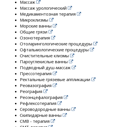
Массаж
Массаж урологический
Медикаментозная терапия
Микроклизмы
Морские ванны
Общие грязи
Озонотерапия
Отоларингологические процедуры
Офтальмологические процедуры
Очистительные клизмы
Пароуглекислые ванны
Подводный душ-массаж
Прессотерапия
Ректальные грязевые аппликации
Реовазография
Реография
Реоэнцефалография
Рефлексотерапия
Сероводородные ванны
Скипидарные ванны
СМВ - терапия
СМТ-терапия