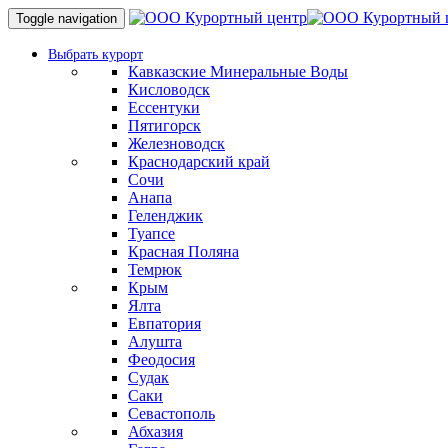
Toggle navigation
Выбрать курорт
Кавказские Минеральные Воды
Кисловодск
Ессентуки
Пятигорск
Железноводск
Краснодарский край
Сочи
Анапа
Геленджик
Туапсе
Красная Поляна
Темрюк
Крым
Ялта
Евпатория
Алушта
Феодосия
Судак
Саки
Севастополь
Абхазия