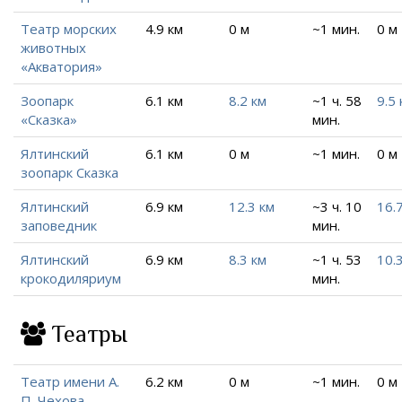
Театр морских
4.9 км
0 м
~1 мин.
0 м
животных
«Акватория»
Зоопарк
6.1 км
8.2 км
~1 ч. 58
9.5 
«Сказка»
мин.
Ялтинский
6.1 км
0 м
~1 мин.
0 м
зоопарк Сказка
Ялтинский
6.9 км
12.3 км
~3 ч. 10
16.
заповедник
мин.
Ялтинский
6.9 км
8.3 км
~1 ч. 53
10.
крокодиляриум
мин.
Театры
Театр имени А.
6.2 км
0 м
~1 мин.
0 м
П. Чехова