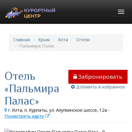
Togg
navig
Главная
Крым
Ялта
Отели
Пальмира Палас
Отель
Забронировать
«Пальмира
Добавить в избранное
Палас»
г. Ялта, п. Курпаты, ул. Алупкинское шоссе, 12а
-
Посмотреть карту