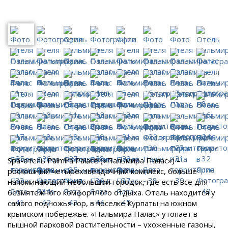
Spa-отель Palmira Palace («Пальмира Палас») –
роскошный четырехзвездочный комплекс, больше
напоминающий небольшой городок, где есть все для
безмятежного комфортного отдыха. Отель находится у
самого подножья гор, в поселке Курпаты на южном
крымском побережье. «Пальмира Палас» утопает в
пышной парковой растительности – ухоженные газоны,