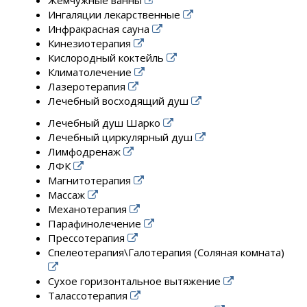
Жемчужные ванны
Ингаляции лекарственные
Инфракрасная сауна
Кинезиотерапия
Кислородный коктейль
Климатолечение
Лазеротерапия
Лечебный восходящий душ
Лечебный душ Шарко
Лечебный циркулярный душ
Лимфодренаж
ЛФК
Магнитотерапия
Массаж
Механотерапия
Парафинолечение
Прессотерапия
Спелеотерапия\Галотерапия (Соляная комната)
Сухое горизонтальное вытяжение
Талассотерапия