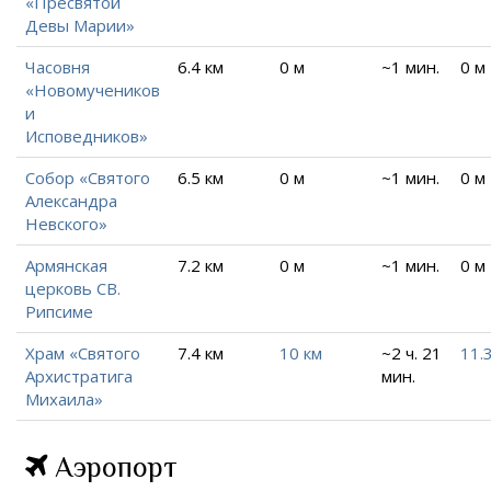
«Пресвятой
Девы Марии»
Часовня
6.4 км
0 м
~1 мин.
0 м
«Новомучеников
и
Исповедников»
Собор «Святого
6.5 км
0 м
~1 мин.
0 м
Александра
Невского»
Армянская
7.2 км
0 м
~1 мин.
0 м
церковь СВ.
Рипсиме
Храм «Святого
7.4 км
10 км
~2 ч. 21
11.
Архистратига
мин.
Михаила»
Аэропорт