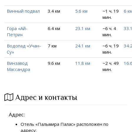
Винный подвал
3.4 км
5.6 км
~1 ч. 19
6 к
мин.
Гора «Ай-
6.4 км
23.1 км
~6 ч. 4
33.
Петри»
мин.
Водопад «Учан-
7 км
24.1 км
~6 ч. 19
34.
Су»
мин.
Винзавод
9.6 км
11.8 км
~2 ч. 49
16.
Массандра
мин.
Адрес и контакты
Адрес:
Отель «Пальмира Палас» расположен по
адресу: