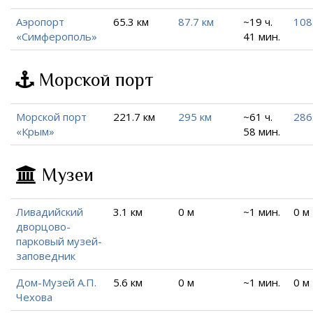
Аэропорт
65.3 км
87.7 км
~19 ч.
108
«Симферополь»
41 мин.
Морской порт
Морской порт
221.7 км
295 км
~61 ч.
286
«Крым»
58 мин.
Музеи
Ливадийский
3.1 км
0 м
~1 мин.
0 м
дворцово-
парковый музей-
заповедник
Дом-Музей А.П.
5.6 км
0 м
~1 мин.
0 м
Чехова