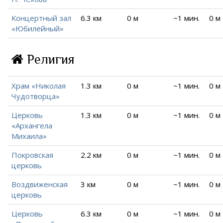
Концертный зал
6.3 км
0 м
~1 мин.
0 м
«Юбилейный»
Религия
Храм «Николая
1.3 км
0 м
~1 мин.
0 м
Чудотворца»
Церковь
1.3 км
0 м
~1 мин.
0 м
«Архангела
Михаила»
Покровская
2.2 км
0 м
~1 мин.
0 м
церковь
Воздвиженская
3 км
0 м
~1 мин.
0 м
церковь
Церковь
6.3 км
0 м
~1 мин.
0 м