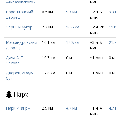
«Айвазовского»
мин.
Воронцовский
6.5 км
9.3 км
~2 ч. 8
9.3 
дворец
мин.
Чёрный бугор
7.7 км
10.6 км
~2 ч. 28
11.
мин.
Массандровский
10.1 км
12.8 км
~3 ч. 8
21.
дворец
мин.
Дача А. П.
16.3 км
0 м
~1 мин.
0 м
Чехова
Дворец «Суук-
17.8 км
0 м
~1 мин.
0 м
Су»
Парк
Парк «Чаир»
2.9 км
4.7 км
~1 ч. 4
4.7 
мин.