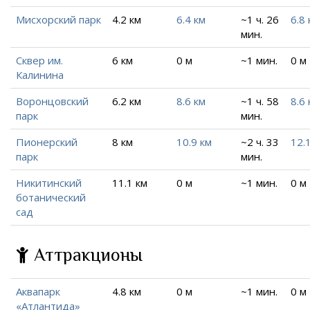
Мисхорский парк
4.2 км
6.4 км
~1 ч. 26
6.8 
мин.
Сквер им.
6 км
0 м
~1 мин.
0 м
Калинина
Воронцовский
6.2 км
8.6 км
~1 ч. 58
8.6 
парк
мин.
Пионерский
8 км
10.9 км
~2 ч. 33
12.
парк
мин.
Никитинский
11.1 км
0 м
~1 мин.
0 м
ботанический
сад
Аттракционы
Аквапарк
4.8 км
0 м
~1 мин.
0 м
«Атлантида»