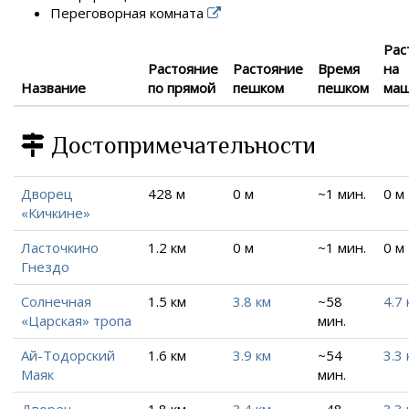
Переговорная комната
Рас
Растояние
Растояние
Время
на
Название
по прямой
пешком
пешком
ма
Достопримечательности
Дворец
428 м
0 м
~1 мин.
0 м
«Кичкине»
Ласточкино
1.2 км
0 м
~1 мин.
0 м
Гнездо
Солнечная
1.5 км
3.8 км
~58
4.7 
«Царская» тропа
мин.
Ай-Тодорский
1.6 км
3.9 км
~54
3.3 
Маяк
мин.
Дворец
1.8 км
3.4 км
~48
3.3 