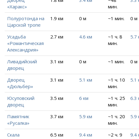
«Харакс»
мин.
Полуротонда на
1.9 км
0 м
~1 мин.
0 м
Царской тропе
Усадьба
2.7 км
4.6 км
~1 ч. 8
5.7 
«Романтическая
мин.
Александрия»
Ливадийский
3.1 км
0 м
~1 мин.
0 м
дворец
Дворец
3.1 км
5.1 км
~1 ч. 10
5.1 
«Дюльбер»
мин.
Юсуповский
3.5 км
6 км
~1 ч. 25
6.3 
дворец
мин.
Памятник
3.7 км
5.9 км
~1 ч. 20
5.9 
«Русалка»
мин.
Скала
6.5 км
9.4 км
~2 ч. 9
9.4 