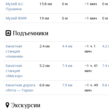
Музей А.С.
15.8 км
0 м
~1 мин.
0 м
Пушкина
Музей ВМФ
19 км
0 м
~1 мин.
0 м
Подъемники
Канатная
2.4 км
4.4 км
~1 ч. 1
4.2 
станция
мин.
«Нижняя»
Канатная
5.2 км
7.4 км
~1 ч. 41
7.4 
станция
мин.
«Мисхор»
Канатная дорога
6.6 км
7.9 км
~1 ч. 49
9.6 
«Ялта — Горка»
мин.
Экскурсии