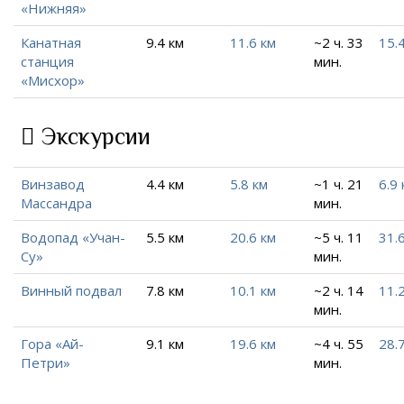
«Нижняя»
Канатная
9.4 км
11.6 км
~2 ч. 33
15.
станция
мин.
«Мисхор»
Экскурсии
Винзавод
4.4 км
5.8 км
~1 ч. 21
6.9 
Массандра
мин.
Водопад «Учан-
5.5 км
20.6 км
~5 ч. 11
31.
Су»
мин.
Винный подвал
7.8 км
10.1 км
~2 ч. 14
11.
мин.
Гора «Ай-
9.1 км
19.6 км
~4 ч. 55
28.
Петри»
мин.