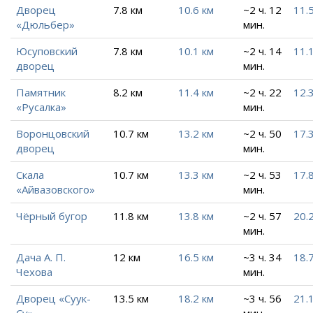
Дворец
7.8 км
10.6 км
~2 ч. 12
11.
«Дюльбер»
мин.
Юсуповский
7.8 км
10.1 км
~2 ч. 14
11.
дворец
мин.
Памятник
8.2 км
11.4 км
~2 ч. 22
12.
«Русалка»
мин.
Воронцовский
10.7 км
13.2 км
~2 ч. 50
17.
дворец
мин.
Скала
10.7 км
13.3 км
~2 ч. 53
17.
«Айвазовского»
мин.
Чёрный бугор
11.8 км
13.8 км
~2 ч. 57
20.
мин.
Дача А. П.
12 км
16.5 км
~3 ч. 34
18.
Чехова
мин.
Дворец «Суук-
13.5 км
18.2 км
~3 ч. 56
21.
Су»
мин.