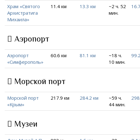
Храм «Святого
11.4 км
13.3 км
~2 ч. 52
16.
Архистратига
мин.
Михаила»
Аэропорт
Аэропорт
60.6 км
81.1 км
~18 ч.
99.
«Симферополь»
10 мин.
Морской порт
Морской порт
217.9 км
284.2 км
~59 ч.
298
«Крым»
44 мин.
Музеи