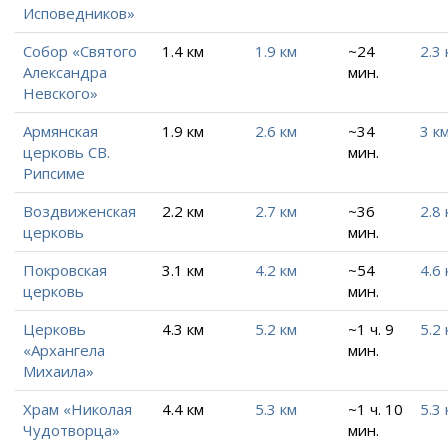
Исповедников»
Собор «Святого
1.4 км
1.9 км
~24
2.3 
Александра
мин.
Невского»
Армянская
1.9 км
2.6 км
~34
3 к
церковь СВ.
мин.
Рипсиме
Воздвиженская
2.2 км
2.7 км
~36
2.8 
церковь
мин.
Покровская
3.1 км
4.2 км
~54
4.6 
церковь
мин.
Церковь
4.3 км
5.2 км
~1 ч. 9
5.2 
«Архангела
мин.
Михаила»
Храм «Николая
4.4 км
5.3 км
~1 ч. 10
5.3 
Чудотворца»
мин.