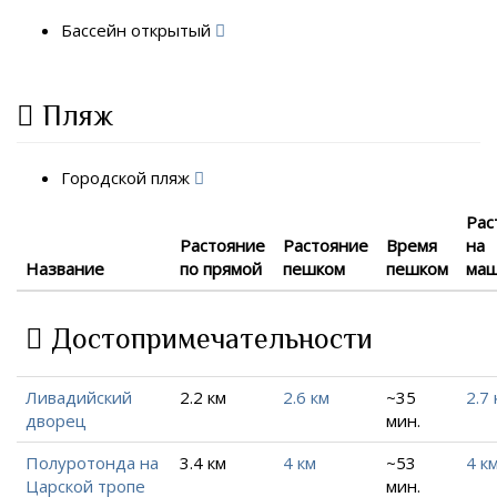
Бассейн открытый
Пляж
Городской пляж
Рас
Растояние
Растояние
Время
на
Название
по прямой
пешком
пешком
ма
Достопримечательности
Ливадийский
2.2 км
2.6 км
~35
2.7 
дворец
мин.
Полуротонда на
3.4 км
4 км
~53
4 к
Царской тропе
мин.