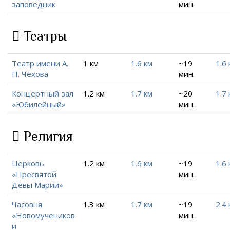
заповедник
мин.
Театры
Театр имени А.
1 км
1.6 км
~19
1.6 
П. Чехова
мин.
Концертный зал
1.2 км
1.7 км
~20
1.7 
«Юбилейный»
мин.
Религия
Церковь
1.2 км
1.6 км
~19
1.6 
«Пресвятой
мин.
Девы Марии»
Часовня
1.3 км
1.7 км
~19
2.4 
«Новомучеников
мин.
и