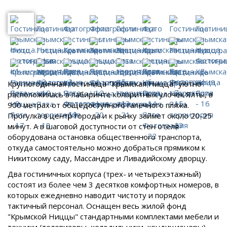
Круглогодичная гостиница "Крымская Ницца" уютно
расположилась в лабиринте колоритных улочек Ялты, в
900 метрах от общедоступного галечного пляжа.
Прогулка в центр города и к рынку займет около 20-25
минут. А в шаговой доступности от стен отеля
оборудована остановка общественного транспорта,
откуда самостоятельно можно добраться прямиком к
Никитскому саду, Массандре и Ливадийскому дворцу.
Два гостиничных корпуса (трех- и четырехэтажный)
состоят из более чем 3 десятков комфортных номеров, в
которых ежедневно наводит чистоту и порядок
тактичный персонал. Оснащен весь жилой фонд
"Крымской Ниццы" стандартными комплектами мебели и