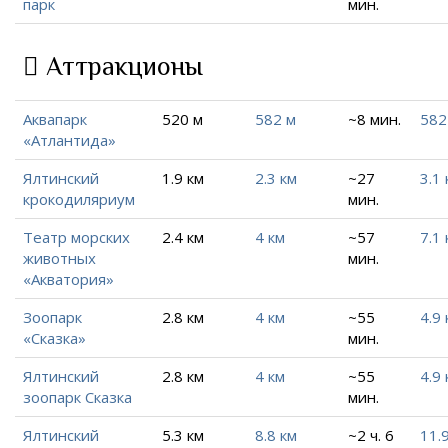
парк
мин.
Аттракционы
Аквапарк
520 м
582 м
~8 мин.
582
«Атлантида»
Ялтинский
1.9 км
2.3 км
~27
3.1 
крокодиляриум
мин.
Театр морских
2.4 км
4 км
~57
7.1 
животных
мин.
«Акватория»
Зоопарк
2.8 км
4 км
~55
4.9 
«Сказка»
мин.
Ялтинский
2.8 км
4 км
~55
4.9 
зоопарк Сказка
мин.
Ялтинский
5.3 км
8.8 км
~2 ч. 6
11.