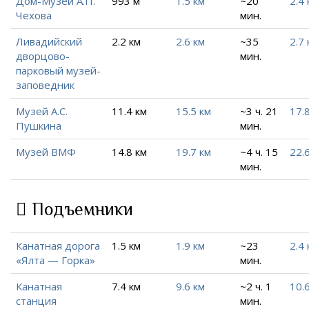
Дом-Музей А.П.
993 м
1.5 км
~20
2.4 
Чехова
мин.
Ливадийский
2.2 км
2.6 км
~35
2.7 
дворцово-
мин.
парковый музей-
заповедник
Музей А.С.
11.4 км
15.5 км
~3 ч. 21
17.
Пушкина
мин.
Музей ВМФ
14.8 км
19.7 км
~4 ч. 15
22.
мин.
Подъемники
Канатная дорога
1.5 км
1.9 км
~23
2.4 
«Ялта — Горка»
мин.
Канатная
7.4 км
9.6 км
~2 ч. 1
10.
станция
мин.