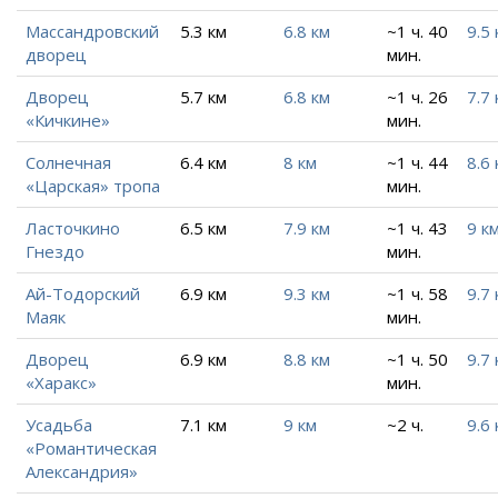
Массандровский
5.3 км
6.8 км
~1 ч. 40
9.5 
дворец
мин.
Дворец
5.7 км
6.8 км
~1 ч. 26
7.7 
«Кичкине»
мин.
Солнечная
6.4 км
8 км
~1 ч. 44
8.6 
«Царская» тропа
мин.
Ласточкино
6.5 км
7.9 км
~1 ч. 43
9 к
Гнездо
мин.
Ай-Тодорский
6.9 км
9.3 км
~1 ч. 58
9.7 
Маяк
мин.
Дворец
6.9 км
8.8 км
~1 ч. 50
9.7 
«Харакс»
мин.
Усадьба
7.1 км
9 км
~2 ч.
9.6 
«Романтическая
Александрия»