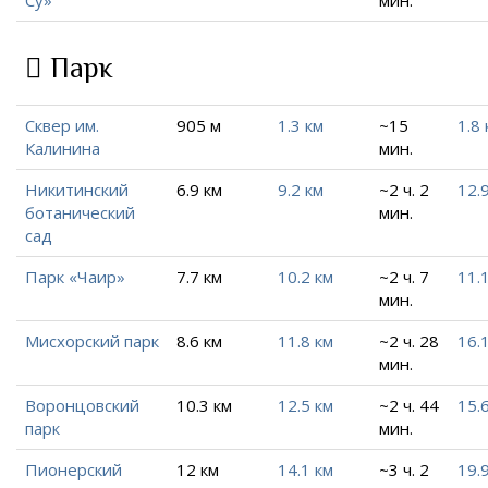
Парк
Сквер им.
905 м
1.3 км
~15
1.8 
Калинина
мин.
Никитинский
6.9 км
9.2 км
~2 ч. 2
12.
ботанический
мин.
сад
Парк «Чаир»
7.7 км
10.2 км
~2 ч. 7
11.
мин.
Мисхорский парк
8.6 км
11.8 км
~2 ч. 28
16.
мин.
Воронцовский
10.3 км
12.5 км
~2 ч. 44
15.
парк
мин.
Пионерский
12 км
14.1 км
~3 ч. 2
19.