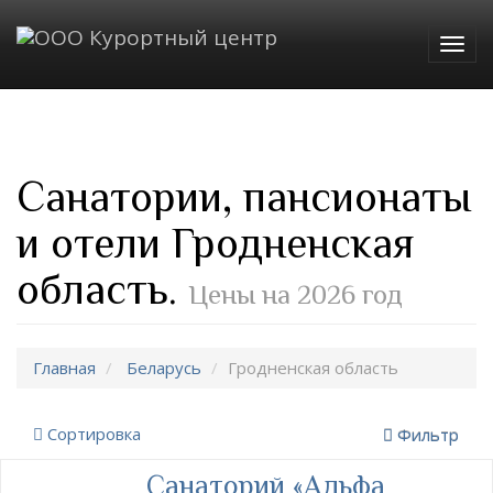
Togg
navig
Санатории, пансионаты
и отели Гродненская
область.
Цены на 2026 год
Главная
Беларусь
Гродненская область
Сортировка
Фильтр
Санаторий «Альфа