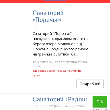
Санаторий
«Поречье»
,
Санаторий "Поречье"
находится в красивом месте на
берегу озера Молочное в д.
Поречье Гродненского района
на границе с Литвой. Са…
12 человек сейчас просматривают этот
отель
Забронировано 4 раз за последние
сутки
Подробней
Санаторий «Радон»
9.5
Дятловский район, д. Боровики