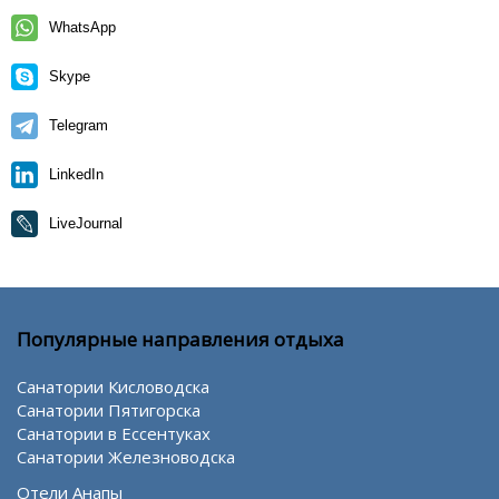
WhatsApp
Skype
Telegram
LinkedIn
LiveJournal
Популярные направления отдыха
Санатории Кисловодска
Санатории Пятигорска
Санатории в Ессентуках
Санатории Железноводска
Отели Анапы