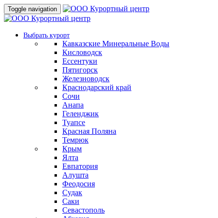
Toggle navigation
Выбрать курорт
Кавказские Минеральные Воды
Кисловодск
Ессентуки
Пятигорск
Железноводск
Краснодарский край
Сочи
Анапа
Геленджик
Туапсе
Красная Поляна
Темрюк
Крым
Ялта
Евпатория
Алушта
Феодосия
Судак
Саки
Севастополь