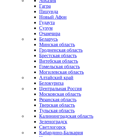
Абхазия
Гагра
Пицунда
Новый Афон
Гудаута
Сухум
Очамчира
Беларусь
Минская область
Гродненская область
Брестская область
Витебская область
Гомельская область
Могилевская область
Алтайский край
Белокуриха
Центральная Россия
Московская область
Рязанская область
Тверская область
Тульская область
Калининградская область
Зеленоградск
Светлогорск
Кабардино-Балкария