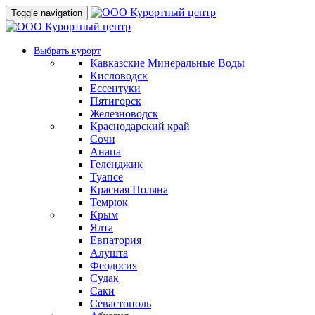
Toggle navigation
Выбрать курорт
Кавказские Минеральные Воды
Кисловодск
Ессентуки
Пятигорск
Железноводск
Краснодарский край
Сочи
Анапа
Геленджик
Туапсе
Красная Поляна
Темрюк
Крым
Ялта
Евпатория
Алушта
Феодосия
Судак
Саки
Севастополь