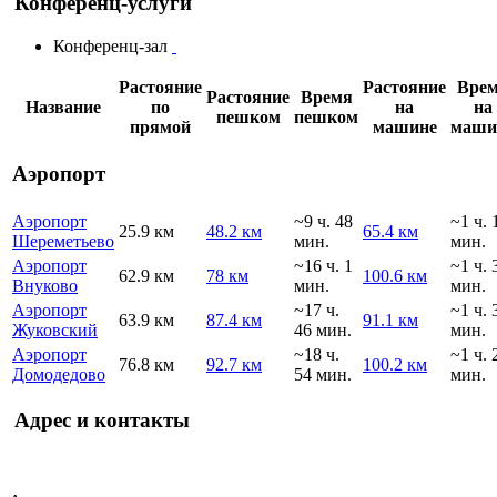
Конференц-услуги
Конференц-зал
Растояние
Растояние
Вре
Растояние
Время
Название
по
на
на
пешком
пешком
прямой
машине
маши
Аэропорт
Аэропорт
~9 ч. 48
~1 ч. 
25.9 км
48.2 км
65.4 км
Шереметьево
мин.
мин.
Аэропорт
~16 ч. 1
~1 ч. 
62.9 км
78 км
100.6 км
Внуково
мин.
мин.
Аэропорт
~17 ч.
~1 ч. 
63.9 км
87.4 км
91.1 км
Жуковский
46 мин.
мин.
Аэропорт
~18 ч.
~1 ч. 
76.8 км
92.7 км
100.2 км
Домодедово
54 мин.
мин.
Адрес и контакты