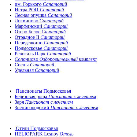
им. Горького
Санаторий
Истра РОП
Санаторий
Лесная опушка
Санаторий
Литвиново
Санаторий
Марфинский
Санаторий
Озеро Белое
Санаторий
Отрадное II
Санаторий
Переделкино
Санаторий
Подмосковье
Санаторий
Ревиталь Парк
Санаторий
Солонцово
Оздоровительный комплекс
Сосны
Санаторий
Удельная
Санаторий
Пансионаты Подмосковья
Березовая роща
Пансионат с лечением
Заря
Пансионат с лечением
Звенигородский
Пансионат с лечением
Отели Подмосковья
HELIOPARK Lesnoy
Отель