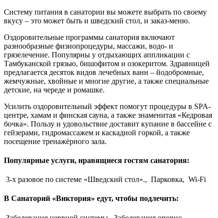
Систему питания в санатории вы можете выбрать по своему
вкусу – это может быть и шведский стол, и заказ-меню.
Оздоровительные программы санатория включают
разнообразные физиопроцедуры, массажи, водо- и
грязелечение. Популярны у отдыхающих аппликации с
Тамбуканской грязью, бишофитом и озокеритом. Здравницей
предлагается десяток видов лечебных ванн – йодобромные,
жемчужные, хвойные и многие другие, а также специальные
детские, на череде и ромашке.
Усилить оздоровительный эффект помогут процедуры в SPA-
центре, хамам и финская сауна, а также знаменитая «Кедровая
бочка». Пользу и удовольствие доставит купание в бассейне с
гейзерами, гидромассажем и каскадной горкой, а также
посещение тренажёрного зала.
Популярные услуги, нравящиеся гостям санатория:
3-х разовое по системе «Шведский стол».,
Парковка,
Wi-Fi
В Санаторий «Виктория» едут, чтобы подлечить:
Заболевания нервной системы,
Заболевания опорно-