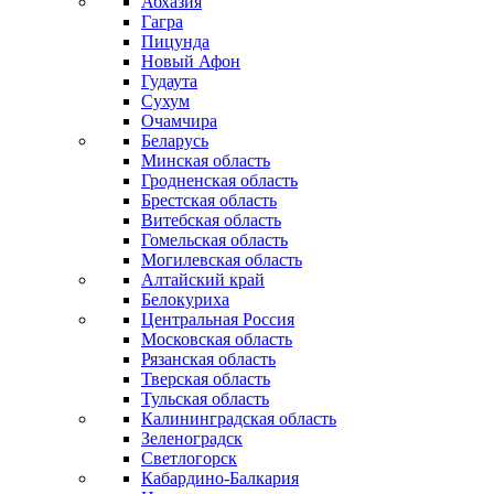
Абхазия
Гагра
Пицунда
Новый Афон
Гудаута
Сухум
Очамчира
Беларусь
Минская область
Гродненская область
Брестская область
Витебская область
Гомельская область
Могилевская область
Алтайский край
Белокуриха
Центральная Россия
Московская область
Рязанская область
Тверская область
Тульская область
Калининградская область
Зеленоградск
Светлогорск
Кабардино-Балкария