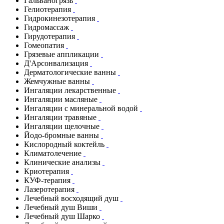
Гальваногрязь
Гелиотерапия
Гидрокинезотерапия
Гидромассаж
Гирудотерапия
Гомеопатия
Грязевые аппликации
Д'Арсонвализация
Дерматологические ванны
Жемчужные ванны
Ингаляции лекарственные
Ингаляции масляные
Ингаляции с минеральной водой
Ингаляции травяные
Ингаляции щелочные
Йодо-бромные ванны
Кислородный коктейль
Климатолечение
Клинические анализы
Криотерапия
КУФ-терапия
Лазеротерапия
Лечебный восходящий душ
Лечебный душ Виши
Лечебный душ Шарко