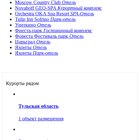
Moscow Country Club
Отель
Novahoff GEO-SPA
Курортный комплекс
Orchestra OKA Spa Resort
SPA-Отель
Tulip Inn Sofrino
Парк-отель
Улиткино
Отель
Фиеста-парк
Гостиничный комплекс
Фореста Фестиваль парк
Отель
Царьград
Отель
Яхонты
Отель
Яхонты
Парк-отель
Курорты рядом
Тульская область
1 объект размещения