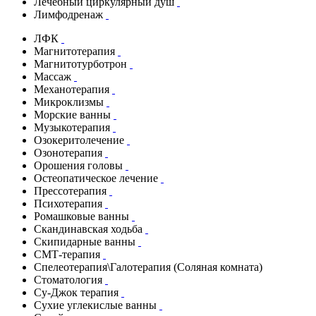
Лечебный циркулярный душ
Лимфодренаж
ЛФК
Магнитотерапия
Магнитотурботрон
Массаж
Механотерапия
Микроклизмы
Морские ванны
Музыкотерапия
Озокеритолечение
Озонотерапия
Орошения головы
Остеопатическое лечение
Прессотерапия
Психотерапия
Ромашковые ванны
Скандинавская ходьба
Скипидарные ванны
СМТ-терапия
Спелеотерапия\Галотерапия (Соляная комната)
Стоматология
Су-Джок терапия
Сухие углекислые ванны