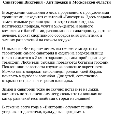
Санаторий Виктория - Хит продаж в Московской области
В окружении смешанного леса, прорезанного прогулочными
тропинками, находится санаторий «Виктория». Здесь созданы
замечательные условия для антистрессового отдыха:
поэтическая природа, услуги SPA-центра и банного
комплекса с бассейнами, разноплановое санаторно-курортное
лечение, прокат спортивного оборудования для летних и
зимних развлечений на свежем воздухе.
Отдыхая в «Виктории» летом, вы сможете загорать на
территории самого санатория и ездить на водохранилище
(пляж находится в 2 км от здравницы, санаторий организует
трансфер). Любители рыбалки порадуются богатым трофеям.
Поклонники велоспорта изучат живописные окрестности.
Можно взять напрокат велосипеды, ролики, скейтборды,
поиграть в футбол и волейбол. Для детей, естественно,
открыта специальная игровая площадка.
Зимой в санатории тоже не скучно: вставайте на лыжи,
катайтесь по заснеженному лесу, скользите на коньках по
катку, развлекайтесь полётами с горки на ледянке!
В течение всего года в «Виктории» обучают танцам,
устраивают дискотеки, культурные программы.