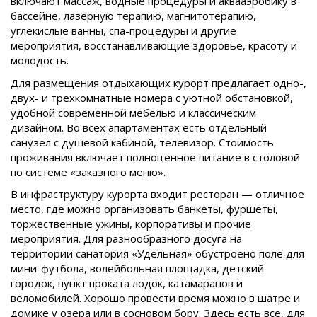
включают массаж, водные процедуры и аквааэробику в
бассейне, лазерную терапию, магнитотерапию,
углекислые ванны, спа-процедуры и другие
мероприятия, восстанавливающие здоровье, красоту и
молодость.
Для размещения отдыхающих курорт предлагает одно-,
двух- и трехкомнатные номера с уютной обстановкой,
удобной современной мебелью и классическим
дизайном. Во всех апартаментах есть отдельный
санузел с душевой кабиной, телевизор. Стоимость
проживания включает полноценное питание в столовой
по системе «заказного меню».
В инфраструктуру курорта входит ресторан — отличное
место, где можно организовать банкеты, фуршеты,
торжественные ужины, корпоративы и прочие
мероприятия. Для разнообразного досуга на
территории санатория «Удельная» обустроено поле для
мини-футбола, волейбольная площадка, детский
городок, пункт проката лодок, катамаранов и
веломобилей. Хорошо провести время можно в шатре и
домике у озера или в сосновом бору. Здесь есть все, для