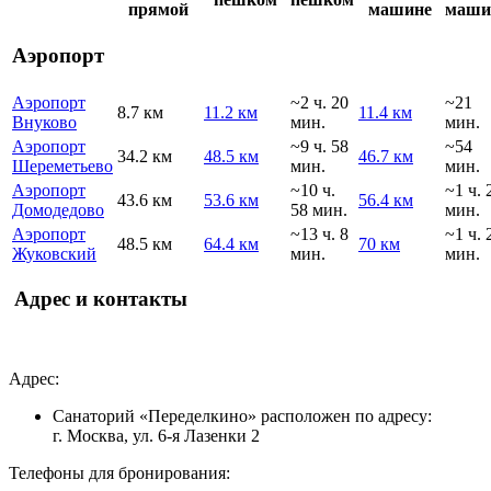
прямой
машине
маши
Аэропорт
Аэропорт
~2 ч. 20
~21
8.7 км
11.2 км
11.4 км
Внуково
мин.
мин.
Аэропорт
~9 ч. 58
~54
34.2 км
48.5 км
46.7 км
Шереметьево
мин.
мин.
Аэропорт
~10 ч.
~1 ч. 
43.6 км
53.6 км
56.4 км
Домодедово
58 мин.
мин.
Аэропорт
~13 ч. 8
~1 ч. 
48.5 км
64.4 км
70 км
Жуковский
мин.
мин.
Адрес и контакты
Адрес:
Санаторий «Переделкино» расположен по адресу:
г. Москва, ул. 6-я Лазенки 2
Телефоны для бронирования: