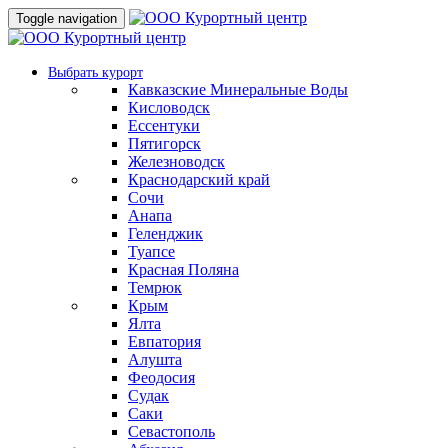
Toggle navigation
Выбрать курорт
Кавказские Минеральные Воды
Кисловодск
Ессентуки
Пятигорск
Железноводск
Краснодарский край
Сочи
Анапа
Геленджик
Туапсе
Красная Поляна
Темрюк
Крым
Ялта
Евпатория
Алушта
Феодосия
Судак
Саки
Севастополь