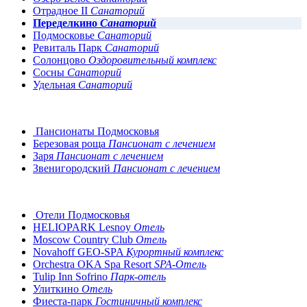
Отрадное II
Санаторий
Переделкино
Санаторий
Подмосковье
Санаторий
Ревиталь Парк
Санаторий
Солонцово
Оздоровительный комплекс
Сосны
Санаторий
Удельная
Санаторий
Пансионаты Подмосковья
Березовая роща
Пансионат с лечением
Заря
Пансионат с лечением
Звенигородский
Пансионат с лечением
Отели Подмосковья
HELIOPARK Lesnoy
Отель
Moscow Country Club
Отель
Novahoff GEO-SPA
Курортный комплекс
Orchestra OKA Spa Resort
SPA-Отель
Tulip Inn Sofrino
Парк-отель
Улиткино
Отель
Фиеста-парк
Гостиничный комплекс