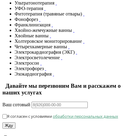
Ультратонотерапия
УФО-терапия
Фитотерапия (травяные отвары)
Фонофорез
Франклинизация
Хвойно-жемчужные ванны
Хвойные ванны
Холтеровское мониторирование
Четырехкамерные ванны
Электрокардиография (ЭКГ)
Электросветолечение
Электросон
Электрофорез
Эхокардиография
Давайте мы перезвоним Вам и расскажем о
наших услугах
Ваш сотовый
Я согласен с условиями
обработки персональных данных
Жду