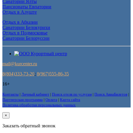
Санатории Ялты
Пансионаты Евпатории
Отдых в Алуште
Отдых в Абхазии
Санатории Белокурихи
Отдых в Подмосковье
Санатории Белоруссии
mail@kurcenter.ru
8(804)333-73-20
;
8(967)555-86-35
16+
Контакты
|
Личный кабинет
|
Поиск отеля по услугам
|
Поиск АвиаБилетов
|
Партнерская программа
|
Оплата
|
Карта сайта
Политика обработки персональных данных
×
Заказать обратный звонок