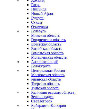
Абхазия
Гагра
Пицунда
Новый Афон
Гудаута
Сухум
Очамчира
Беларусь
Минская область
Гродненская область
Брестская область
Витебская область
Гомельская область
Могилевская область
Алтайский край
Белокуриха
Центральная Россия
Московская область
Рязанская область
Тверская область
Тульская область
Калининградская область
Зеленоградск
Светлогорск
Кабардино-Балкария