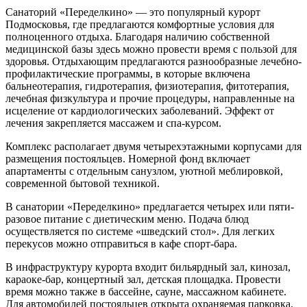
Санаторий «Переделкино» — это популярный курорт
Подмосковья, где предлагаются комфортные условия для
полноценного отдыха. Благодаря наличию собственной
медицинской базы здесь можно провести время с пользой для
здоровья. Отдыхающим предлагаются разнообразные лечебно-
профилактические программы, в которые включена
бальнеотерапия, гидротерапия, физиотерапия, фитотерапия,
лечебная физкультура и прочие процедуры, направленные на
исцеление от кардиологических заболеваний. Эффект от
лечения закрепляется массажем и спа-курсом.
Комплекс располагает двумя четырехэтажными корпусами для
размещения постояльцев. Номерной фонд включает
апартаменты с отдельным санузлом, уютной меблировкой,
современной бытовой техникой.
В санатории «Переделкино» предлагается четырех или пяти-
разовое питание с диетическим меню. Подача блюд
осуществляется по системе «шведский стол». Для легких
перекусов можно отправиться в кафе спорт-бара.
В инфраструктуру курорта входит бильярдный зал, кинозал,
караоке-бар, концертный зал, детская площадка. Провести
время можно также в бассейне, сауне, массажном кабинете.
Для автомобилей постояльцев открыта охраняемая парковка.