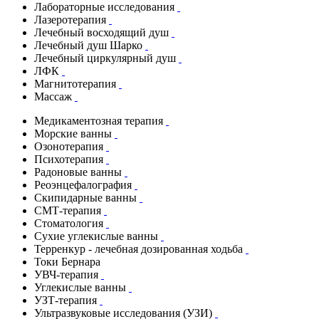
Лабораторные исследования
Лазеротерапия
Лечебный восходящий душ
Лечебный душ Шарко
Лечебный циркулярный душ
ЛФК
Магнитотерапия
Массаж
Медикаментозная терапия
Морские ванны
Озонотерапия
Психотерапия
Радоновые ванны
Реоэнцефалография
Скипидарные ванны
СМТ-терапия
Стоматология
Сухие углекислые ванны
Терренкур - лечебная дозированная ходьба
Токи Бернара
УВЧ-терапия
Углекислые ванны
УЗТ-терапия
Ультразвуковые исследования (УЗИ)