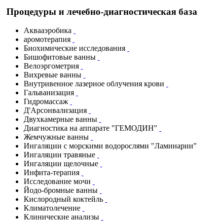
Процедуры и лечебно-диагностическая база
Аквааэробика
аромотерапия
Биохимические исследования
Бишофитовые ванны
Велоэргометрия
Вихревые ванны
Внутривенное лазерное облучения крови
Гальванизация
Гидромассаж
Д'Арсонвализация
Двухкамерные ванны
Диагностика на аппарате "ГЕМОДИН"
Жемчужные ванны
Ингаляции с морскими водорослями "Ламинарии"
Ингаляции травяные
Ингаляции щелочные
Инфита-терапия
Исследование мочи
Йодо-бромные ванны
Кислородный коктейль
Климатолечение
Клинические анализы