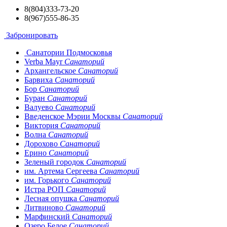
8(804)333-73-20
8(967)555-86-35
Забронировать
Санатории Подмосковья
Verba Mayr
Санаторий
Архангельское
Санаторий
Барвиха
Санаторий
Бор
Санаторий
Буран
Санаторий
Валуево
Санаторий
Введенское Мэрии Москвы
Санаторий
Виктория
Санаторий
Волна
Санаторий
Дорохово
Санаторий
Ерино
Санаторий
Зеленый городок
Санаторий
им. Артема Сергеева
Санаторий
им. Горького
Санаторий
Истра РОП
Санаторий
Лесная опушка
Санаторий
Литвиново
Санаторий
Марфинский
Санаторий
Озеро Белое
Санаторий