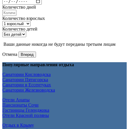
Количество дней
Количество взрослых
Количество детей
Ваши данные никогда не будут переданы третьим лицам
Отмена
Вперед
Популярные направления отдыха
Санатории Кисловодска
Санатории Пятигорска
Санатории в Ессентуках
Санатории Железноводска
Отели Анапы
Пансионаты Сочи
Гостиницы Геленджика
Отели Красной поляны
Отдых в Крыму