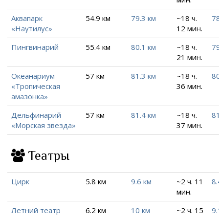
Аквапарк
54.9 км
79.3 км
~18 ч.
78
«Наутилус»
12 мин.
Пингвинарий
55.4 км
80.1 км
~18 ч.
79
21 мин.
Океанариум
57 км
81.3 км
~18 ч.
80
«Тропическая
36 мин.
амазонка»
Дельфинарий
57 км
81.4 км
~18 ч.
8
«Морская звезда»
37 мин.
Театры
Цирк
5.8 км
9.6 км
~2 ч. 11
8.
мин.
Летний театр
6.2 км
10 км
~2 ч. 15
9.