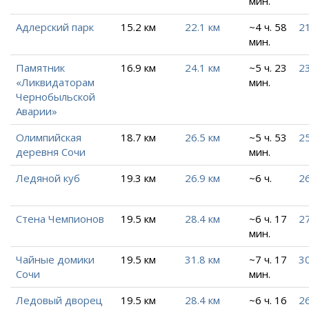
мин.
Адлерский парк
15.2 км
22.1 км
~4 ч. 58
21
мин.
Памятник
16.9 км
24.1 км
~5 ч. 23
23
«Ликвидаторам
мин.
Чернобыльской
Аварии»
Олимпийская
18.7 км
26.5 км
~5 ч. 53
25
деревня Сочи
мин.
Ледяной куб
19.3 км
26.9 км
~6 ч.
26
Стена Чемпионов
19.5 км
28.4 км
~6 ч. 17
27
мин.
Чайные домики
19.5 км
31.8 км
~7 ч. 17
30
Сочи
мин.
Ледовый дворец
19.5 км
28.4 км
~6 ч. 16
26