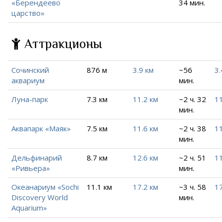
«Берендеево
34 мин.
царство»
Аттракционы
Сочинский
876 м
3.9 км
~56
3.
аквариум
мин.
Луна-парк
7.3 км
11.2 км
~2 ч. 32
11
мин.
Аквапарк «Маяк»
7.5 км
11.6 км
~2 ч. 38
11
мин.
Дельфинарий
8.7 км
12.6 км
~2 ч. 51
11
«Ривьера»
мин.
Океанариум «Sochi
11.1 км
17.2 км
~3 ч. 58
17
Discovery World
мин.
Aquarium»