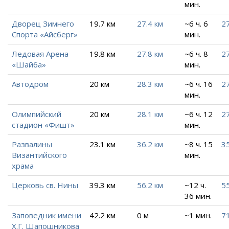
мин.
Дворец Зимнего
19.7 км
27.4 км
~6 ч. 6
27
Спорта «Айсберг»
мин.
Ледовая Арена
19.8 км
27.8 км
~6 ч. 8
27
«Шайба»
мин.
Автодром
20 км
28.3 км
~6 ч. 16
27
мин.
Олимпийский
20 км
28.1 км
~6 ч. 12
27
стадион «Фишт»
мин.
Развалины
23.1 км
36.2 км
~8 ч. 15
35
Византийского
мин.
храма
Церковь св. Нины
39.3 км
56.2 км
~12 ч.
55
36 мин.
Заповедник имени
42.2 км
0 м
~1 мин.
71
Х.Г. Шапошникова