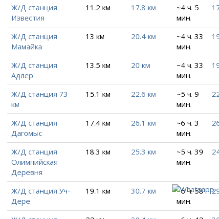
Ж/Д станция
11.2 км
17.8 км
~4 ч. 5
17
Известия
мин.
Ж/Д станция
13 км
20.4 км
~4 ч. 33
19
Мамайка
мин.
Ж/Д станция
13.5 км
20 км
~4 ч. 33
19
Адлер
мин.
Ж/Д станция 73
15.1 км
22.6 км
~5 ч. 9
22
км
мин.
Ж/Д станция
17.4 км
26.1 км
~6 ч. 3
26
Дагомыс
мин.
Ж/Д станция
18.3 км
25.3 км
~5 ч. 39
24
Олимпийская
мин.
Деревня
Ж/Д станция Уч-
19.1 км
30.7 км
~6 ч. 58
29
Дере
мин.