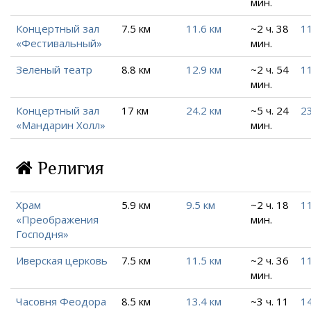
мин.
Концертный зал
7.5 км
11.6 км
~2 ч. 38
11
«Фестивальный»
мин.
Зеленый театр
8.8 км
12.9 км
~2 ч. 54
11
мин.
Концертный зал
17 км
24.2 км
~5 ч. 24
23
«Мандарин Холл»
мин.
Религия
Храм
5.9 км
9.5 км
~2 ч. 18
11
«Преображения
мин.
Господня»
Иверская церковь
7.5 км
11.5 км
~2 ч. 36
1
мин.
Часовня Феодора
8.5 км
13.4 км
~3 ч. 11
14