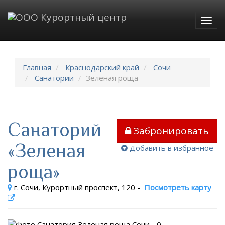
Togg
navig
Главная
Краснодарский край
Сочи
Санатории
Зеленая роща
Санаторий
Забронировать
«Зеленая
Добавить в избранное
роща»
г. Сочи, Курортный проспект, 120
-
Посмотреть карту