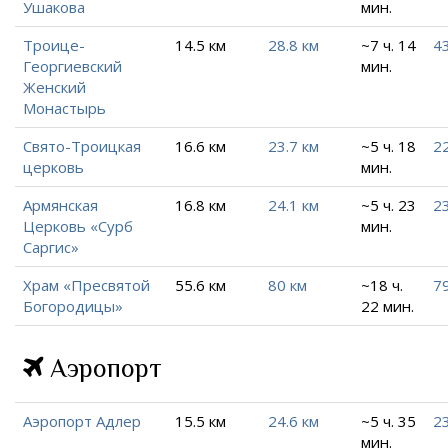
Ушакова
мин.
Троице-
14.5 км
28.8 км
~7 ч. 14
43
Георгиевский
мин.
Женский
Монастырь
Свято-Троицкая
16.6 км
23.7 км
~5 ч. 18
22
церковь
мин.
Армянская
16.8 км
24.1 км
~5 ч. 23
23
Церковь «Сурб
мин.
Саргис»
Храм «Пресвятой
55.6 км
80 км
~18 ч.
79
Богородицы»
22 мин.
Аэропорт
Аэропорт Адлер
15.5 км
24.6 км
~5 ч. 35
2
мин.