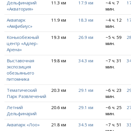
Дельфинарий
11.3 км
17.9 км
~4 ч. 7
17
«Акватория»
мин.
Аквапарк
11.9 км
18.3 км
~4 ч. 12
17
«Амфибиус»
мин.
Конькобежный
19.3 км
26.9 км
~5 ч. 59
28
центр «Адлер-
мин.
Арена»
Выставочная
19.8 км
34.3 км
~7 ч. 31
34
экспозиция
мин.
обезьяньего
питомника
Тематический
20.3 км
29.1 км
~6 ч. 23
2
Парк Развлечений
мин.
Летний
20.6 км
29.1 км
~6 ч. 25
27
Дельфинарий
мин.
Аквапарк «Лоо»
21.8 км
34.5 км
~7 ч. 51
33
мин.