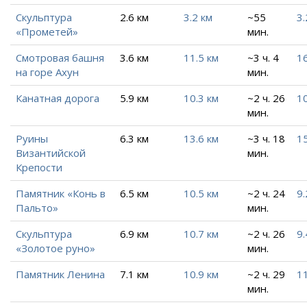
Скульптура
2.6 км
3.2 км
~55
3.
«Прометей»
мин.
Смотровая башня
3.6 км
11.5 км
~3 ч. 4
1
на горе Ахун
мин.
Канатная дорога
5.9 км
10.3 км
~2 ч. 26
1
мин.
Руины
6.3 км
13.6 км
~3 ч. 18
15
Византийской
мин.
Крепости
Памятник «Конь в
6.5 км
10.5 км
~2 ч. 24
9.
Пальто»
мин.
Скульптура
6.9 км
10.7 км
~2 ч. 26
9.
«Золотое руно»
мин.
Памятник Ленина
7.1 км
10.9 км
~2 ч. 29
11
мин.