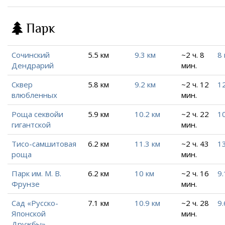
Парк
Сочинский
5.5 км
9.3 км
~2 ч. 8
8 
Дендрарий
мин.
Сквер
5.8 км
9.2 км
~2 ч. 12
12
влюбленных
мин.
Роща секвойи
5.9 км
10.2 км
~2 ч. 22
10
гигантской
мин.
Тисо-самшитовая
6.2 км
11.3 км
~2 ч. 43
1
роща
мин.
Парк им. М. В.
6.2 км
10 км
~2 ч. 16
9.
Фрунзе
мин.
Сад «Русско-
7.1 км
10.9 км
~2 ч. 28
9.
Японской
мин.
Дружбы»