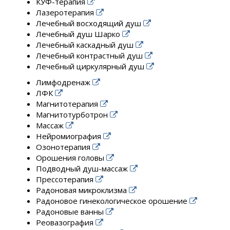
КУФ-терапия
Лазеротерапия
Лечебный восходящий душ
Лечебный душ Шарко
Лечебный каскадный душ
Лечебный контрастный душ
Лечебный циркулярный душ
Лимфодренаж
ЛФК
Магнитотерапия
Магнитотурботрон
Массаж
Нейромиография
Озонотерапия
Орошения головы
Подводный душ-массаж
Прессотерапия
Радоновая микроклизма
Радоновое гинекологическое орошение
Радоновые ванны
Реовазография