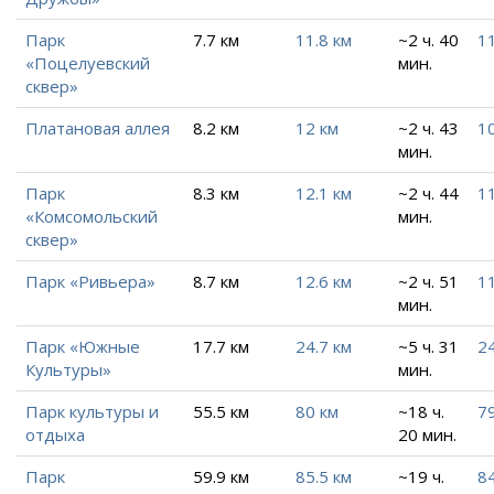
Парк
7.7 км
11.8 км
~2 ч. 40
1
«Поцелуевский
мин.
сквер»
Платановая аллея
8.2 км
12 км
~2 ч. 43
10
мин.
Парк
8.3 км
12.1 км
~2 ч. 44
11
«Комсомольский
мин.
сквер»
Парк «Ривьера»
8.7 км
12.6 км
~2 ч. 51
11
мин.
Парк «Южные
17.7 км
24.7 км
~5 ч. 31
24
Культуры»
мин.
Парк культуры и
55.5 км
80 км
~18 ч.
79
отдыха
20 мин.
Парк
59.9 км
85.5 км
~19 ч.
84