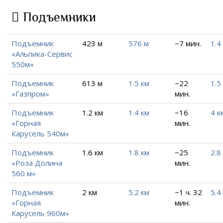
Подъемники
Подъемник
423 м
576 м
~7 мин.
1.4
«Альпика-Сервис
550м»
Подъемник
613 м
1.5 км
~22
1.5
«Газпром»
мин.
Подъемник
1.2 км
1.4 км
~16
4 к
«Горная
мин.
Карусель 540м»
Подъемник
1.6 км
1.8 км
~25
2.8
«Роза Долина
мин.
560 м»
Подъемник
2 км
5.2 км
~1 ч. 32
5.4
«Горная
мин.
Карусель 960м»