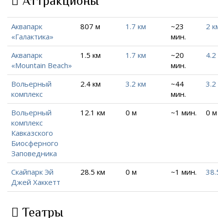
Аттракционы
Аквапарк
807 м
1.7 км
~23
2 к
«Галактика»
мин.
Аквапарк
1.5 км
1.7 км
~20
4.2
«Mountain Beach»
мин.
Вольерный
2.4 км
3.2 км
~44
3.2
комплекс
мин.
Вольерный
12.1 км
0 м
~1 мин.
0 м
комплекс
Кавказского
Биосферного
Заповедника
Скайпарк Эй
28.5 км
0 м
~1 мин.
38.
Джей Хаккетт
Театры