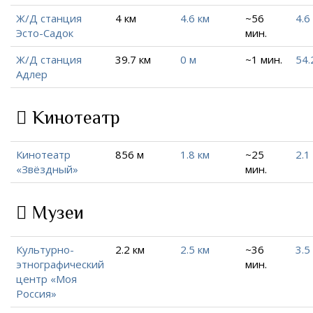
Ж/Д станция
4 км
4.6 км
~56
4.6
Эсто-Садок
мин.
Ж/Д станция
39.7 км
0 м
~1 мин.
54.
Адлер
Кинотеатр
Кинотеатр
856 м
1.8 км
~25
2.1
«Звёздный»
мин.
Музеи
Культурно-
2.2 км
2.5 км
~36
3.5
этнографический
мин.
центр «Моя
Россия»