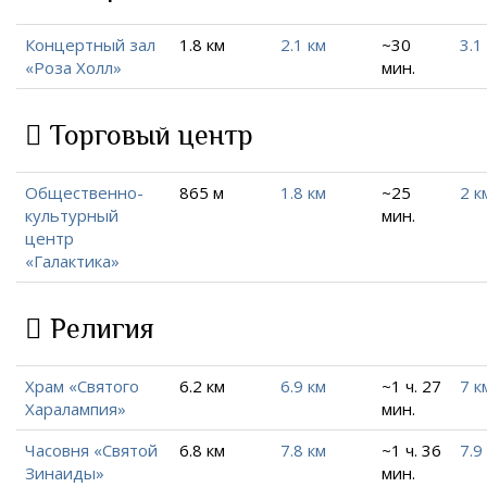
Концертный зал
1.8 км
2.1 км
~30
3.1
«Роза Холл»
мин.
Торговый центр
Общественно-
865 м
1.8 км
~25
2 к
культурный
мин.
центр
«Галактика»
Религия
Храм «Святого
6.2 км
6.9 км
~1 ч. 27
7 к
Харалампия»
мин.
Часовня «Cвятой
6.8 км
7.8 км
~1 ч. 36
7.9
Зинаиды»
мин.