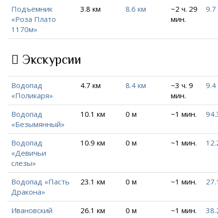
Подъемник
3.8 км
8.6 км
~2 ч. 29
9.7
«Роза Плато
мин.
1170м»
Экскурсии
Водопад
4.7 км
8.4 км
~3 ч. 9
9.4
«Поликаря»
мин.
Водопад
10.1 км
0 м
~1 мин.
94.
«Безымянный»
Водопад
10.9 км
0 м
~1 мин.
12.
«Девичьи
слезы»
Водопад «Пасть
23.1 км
0 м
~1 мин.
27.
Дракона»
Ивановский
26.1 км
0 м
~1 мин.
38.