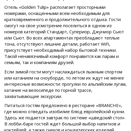
Отель «Golden Tulip» располагает просторными
номерами, оснащенными всем необходимым для
кратковременного и продолжительного отдыха. Гости
смогут на свое усмотрение поселиться в одном из
номеров категорий Стандарт, Супериор, Джуниор Сьют
или Сьют. Во всех апартаментах преобладают теплые
тона, отсутствуют лишние детали, работает WiFi,
присутствует необходимый набор бытовой техники.
Такой ненавязчивый комфорт понравится как парам и
семьям, так и компаниям друзей.
Если зимой гости могут наслаждаться лыжным спортом
или катанием на сноуборде, то летом их ждут не менее
интересные возможности: прогулки по альпийским лугам,
катание на велосипеде по горной трассе,
захватывающие экскурсии.
Питаться гостям предложено в ресторане «BRANCHE»,
где можно отведать изобилие блюд европейской кухни.
Здесь же подается завтрак по системе «шведский стол».
В лобби-баре гостей ждет большой выбор напитков и
коктейлей, а также снеков и кондитерских изделий.