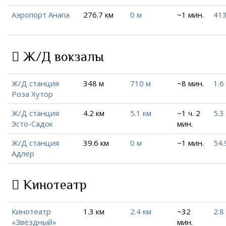
Аэропорт Анапа
276.7 км
0 м
~1 мин.
413
Ж/Д вокзалы
Ж/Д станция
348 м
710 м
~8 мин.
1.6
Роза Хутор
Ж/Д станция
4.2 км
5.1 км
~1 ч. 2
5.3
Эсто-Садок
мин.
Ж/Д станция
39.6 км
0 м
~1 мин.
54.
Адлер
Кинотеатр
Кинотеатр
1.3 км
2.4 км
~32
2.8
«Звёздный»
мин.