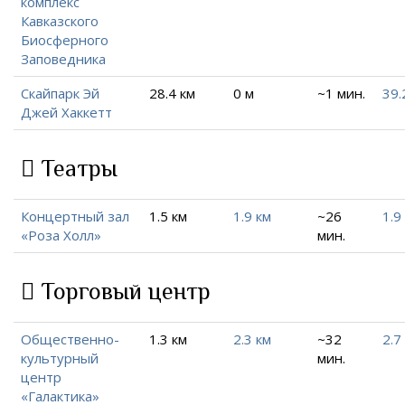
комплекс
Кавказского
Биосферного
Заповедника
Скайпарк Эй
28.4 км
0 м
~1 мин.
39.
Джей Хаккетт
Театры
Концертный зал
1.5 км
1.9 км
~26
1.9
«Роза Холл»
мин.
Торговый центр
Общественно-
1.3 км
2.3 км
~32
2.7
культурный
мин.
центр
«Галактика»