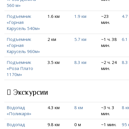
560 м»
Подъемник
1.6 км
1.9 км
~23
4.7
«Горная
мин.
Карусель 540м»
Подъемник
2 км
5.7 км
~1 ч. 38
6.1
«Горная
мин.
Карусель 960м»
Подъемник
3.5 км
8.3 км
~2 ч. 24
8.3
«Роза Плато
мин.
1170м»
Экскурсии
Водопад
4.3 км
8 км
~3 ч. 3
8 к
«Поликаря»
мин.
Водопад
9.8 км
0 м
~1 мин.
95 