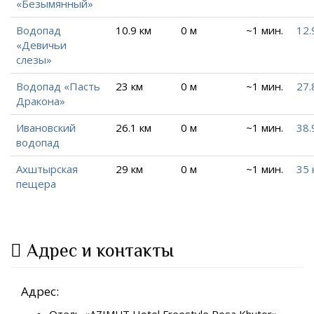
«Безымянный»
Водопад
10.9 км
0 м
~1 мин.
12.
«Девичьи
слезы»
Водопад «Пасть
23 км
0 м
~1 мин.
27.
Дракона»
Ивановский
26.1 км
0 м
~1 мин.
38.
водопад
Ахштырская
29 км
0 м
~1 мин.
35 
пещера
Адрес и контакты
Адрес:
Отель «AZIMUT Hotel Freestyle Rosa Khutor»