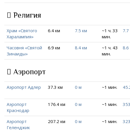
Религия
Храм «Святого
6.4 км
7.5 км
~1 ч. 33
7.7
Харалампия»
мин.
Часовня «Cвятой
6.9 км
8.4 км
~1 ч. 43
8.6
Зинаиды»
мин.
Аэропорт
Аэропорт Адлер
37.3 км
0 м
~1 мин.
45.
Аэропорт
176.4 км
0 м
~1 мин.
353
Краснодар
Аэропорт
207.2 км
0 м
~1 мин.
323
Геленджик