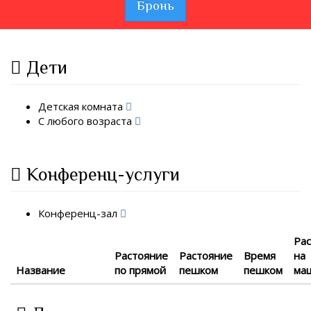
Бронь
Дети
Детская комната
С любого возраста
Конференц-услуги
Конференц-зал
Ра
Растояние
Растояние
Время
на
Название
по прямой
пешком
пешком
ма