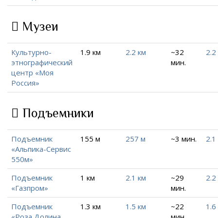
Музеи
Культурно-
1.9 км
2.2 км
~32
2.2
этнографический
мин.
центр «Моя
Россия»
Подъемники
Подъемник
155 м
257 м
~3 мин.
2.1
«Альпика-Сервис
550м»
Подъемник
1 км
2.1 км
~29
2.2
«Газпром»
мин.
Подъемник
1.3 км
1.5 км
~22
1.6
«Роза Долина
мин.