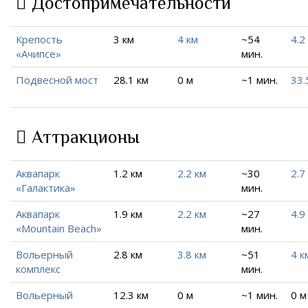
Достопримечательности
Крепость
3 км
4 км
~54
4.2
«Ачипсе»
мин.
Подвесной мост
28.1 км
0 м
~1 мин.
33.
Аттракционы
Аквапарк
1.2 км
2.2 км
~30
2.7
«Галактика»
мин.
Аквапарк
1.9 км
2.2 км
~27
4.9
«Mountain Beach»
мин.
Вольерный
2.8 км
3.8 км
~51
4 к
комплекс
мин.
Вольерный
12.3 км
0 м
~1 мин.
0 м