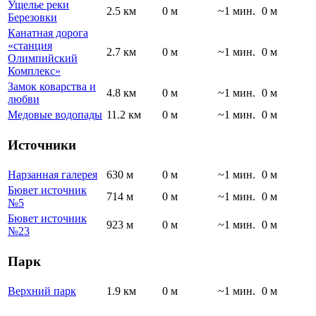
Ущелье реки
2.5 км
0 м
~1 мин.
0 м
Березовки
Канатная дорога
«станция
2.7 км
0 м
~1 мин.
0 м
Олимпийский
Комплекс»
Замок коварства и
4.8 км
0 м
~1 мин.
0 м
любви
Медовые водопады
11.2 км
0 м
~1 мин.
0 м
Источники
Нарзанная галерея
630 м
0 м
~1 мин.
0 м
Бювет источник
714 м
0 м
~1 мин.
0 м
№5
Бювет источник
923 м
0 м
~1 мин.
0 м
№23
Парк
Верхний парк
1.9 км
0 м
~1 мин.
0 м