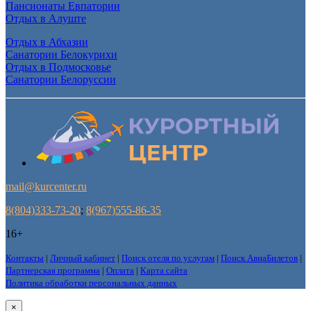
Пансионаты Евпатории
Отдых в Алуште
Отдых в Абхазии
Санатории Белокурихи
Отдых в Подмосковье
Санатории Белоруссии
mail@kurcenter.ru
8(804)333-73-20
;
8(967)555-86-35
16+
Контакты
|
Личный кабинет
|
Поиск отеля по услугам
|
Поиск АвиаБилетов
|
Партнерская программа
|
Оплата
|
Карта сайта
Политика обработки персональных данных
×