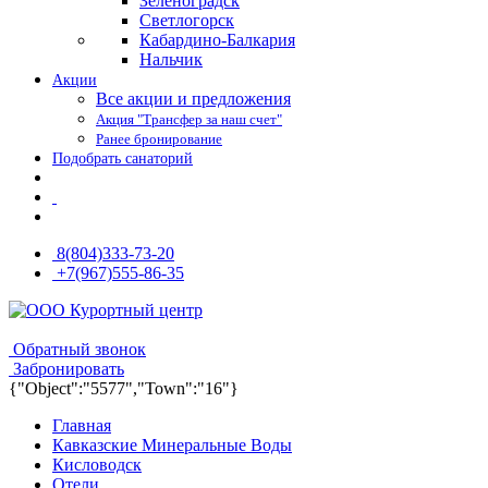
Зеленоградск
Светлогорск
Кабардино-Балкария
Нальчик
Акции
Все акции и предложения
Акция "Трансфер за наш счет"
Ранее бронирование
Подобрать санаторий
8(804)333-73-20
+7(967)555-86-35
8(804)333-73-20
8(967)555-86-35
Обратный звонок
Забронировать
{"Object":"5577","Town":"16"}
Главная
Кавказские Минеральные Воды
Кисловодск
Отели