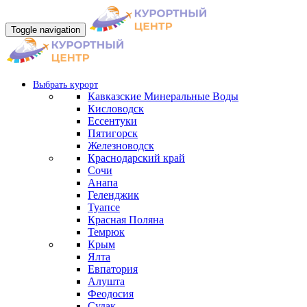
Toggle navigation
Выбрать курорт
Кавказские Минеральные Воды
Кисловодск
Ессентуки
Пятигорск
Железноводск
Краснодарский край
Сочи
Анапа
Геленджик
Туапсе
Красная Поляна
Темрюк
Крым
Ялта
Евпатория
Алушта
Феодосия
Судак