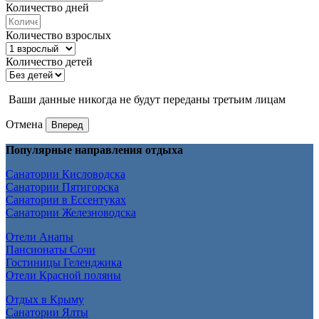
Количество дней
Количество взрослых
Количество детей
Ваши данные никогда не будут переданы третьим лицам
Отмена
Вперед
Популярные направления отдыха
Санатории Кисловодска
Санатории Пятигорска
Санатории в Ессентуках
Санатории Железноводска
Отели Анапы
Пансионаты Сочи
Гостиницы Геленджика
Отели Красной поляны
Отдых в Крыму
Санатории Ялты