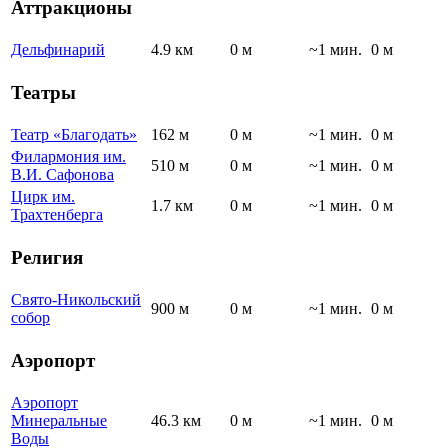
Аттракционы
Дельфинарий
4.9 км
0 м
~1 мин.
0 м
Театры
Театр «Благодать»
162 м
0 м
~1 мин.
0 м
Филармония им.
510 м
0 м
~1 мин.
0 м
В.И. Сафонова
Цирк им.
1.7 км
0 м
~1 мин.
0 м
Трахтенберга
Религия
Свято-Никольский
900 м
0 м
~1 мин.
0 м
собор
Аэропорт
Аэропорт
Минеральные
46.3 км
0 м
~1 мин.
0 м
Воды