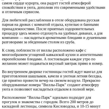
самом сердце курорта, она радует гостей атмосферой
спокойствия и уюта, дополняя это современными удобствами
и отличным сервисом.
Для любителей расслабления в отеле оборудована русская
парная на дровах с комнатой отдыха, купелью и банными
принадлежностями. После приятных оздоровительных
процедур здесь можно отдохнуть на удобных диванах, а для
компании — насладиться ароматными блюдами и душевными
разговорами за обеденным столом из сруба.
К слову, поблизости от виллы расположено кафе с
многообразием угощений кавказской кухни и аппетитными
европейскими блюдами. А постояльцам каждое утро по
желанию может подаваться вкусный завтрак прямо в номер.
Во внутреннем дворике гостиницы гостей ждут мангал для
приготовления шашлыков, качели и уютная летняя беседка,
где приятно провести вечер на свежем воздухе. Прекрасно
оборудованные номера "Виллы-Парк" создают атмосферу
уюта и позволяют насладиться отдыхом в полной мере.
Расположение "Виллы-Парк" идеально подходит для
прогулок и знакомства с городом. Всего 200 метров до
каскадной лестницы, символа Кисловодска, и 10-15 минут