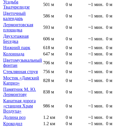
Усадьба
501 м
0 м
~1 мин.
0 м
Твалчрелидзе
Цветочный
586 м
0 м
~1 мин.
0 м
календарь
Лермонтовская
593 м
0 м
~1 мин.
0 м
площадка
Двухэтажная
606 м
0 м
~1 мин.
0 м
Беседка
Нижний парк
618 м
0 м
~1 мин.
0 м
Колоннада
647 м
0 м
~1 мин.
0 м
Цветомузыкальный
706 м
0 м
~1 мин.
0 м
фонтан
Стеклянная струя
756 м
0 м
~1 мин.
0 м
Мостик «Дамский
828 м
0 м
~1 мин.
0 м
Каприз»
Памятник М. Ю.
838 м
0 м
~1 мин.
0 м
Лермонтову
Канатная дорога
«станция Храм
986 м
0 м
~1 мин.
0 м
Воздуха»
Долина роз
1.2 км
0 м
~1 мин.
0 м
Крокодил
1.2 км
0 м
~1 мин.
0 м