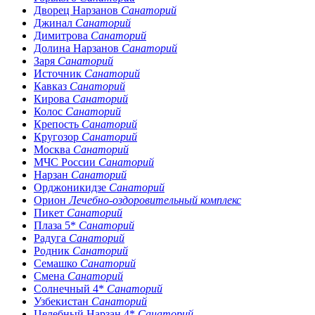
Дворец Нарзанов
Санаторий
Джинал
Санаторий
Димитрова
Санаторий
Долина Нарзанов
Санаторий
Заря
Санаторий
Источник
Санаторий
Кавказ
Санаторий
Кирова
Санаторий
Колос
Санаторий
Крепость
Санаторий
Кругозор
Санаторий
Москва
Санаторий
МЧС России
Санаторий
Нарзан
Санаторий
Орджоникидзе
Санаторий
Орион
Лечебно-оздоровительный комплекс
Пикет
Санаторий
Плаза 5*
Санаторий
Радуга
Санаторий
Родник
Санаторий
Семашко
Санаторий
Смена
Санаторий
Солнечный 4*
Санаторий
Узбекистан
Санаторий
Целебный Нарзан 4*
Санаторий