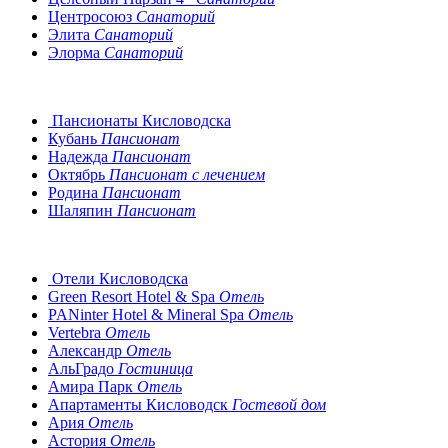
Центросоюз
Санаторий
Элита
Санаторий
Элорма
Санаторий
Пансионаты Кисловодска
Кубань
Пансионат
Надежда
Пансионат
Октябрь
Пансионат с лечением
Родина
Пансионат
Шаляпин
Пансионат
Отели Кисловодска
Green Resort Hotel & Spa
Отель
PANinter Hotel & Mineral Spa
Отель
Vertebra
Отель
Александр
Отель
АльГрадо
Гостиница
Амира Парк
Отель
Апартаменты Кисловодск
Гостевой дом
Ария
Отель
Астория
Отель