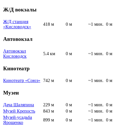
Ж/Д вокзалы
Ж/Д станция
418 м
0 м
~1 мин.
0 м
«Кисловодск»
Автовокзал
Автовокзал
5.4 км
0 м
~1 мин.
0 м
Кисловодск
Кинотеатр
Кинотеатр «Союз»
742 м
0 м
~1 мин.
0 м
Музеи
Дача Шаляпина
229 м
0 м
~1 мин.
0 м
Музей Крепость
843 м
0 м
~1 мин.
0 м
Музей-усадьба
899 м
0 м
~1 мин.
0 м
Ярошенко