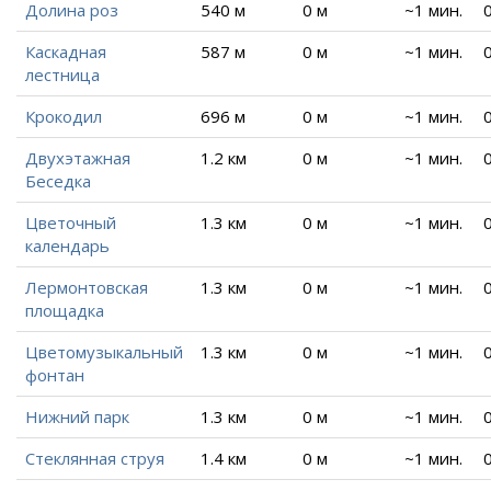
Долина роз
540 м
0 м
~1 мин.
Каскадная
587 м
0 м
~1 мин.
лестница
Крокодил
696 м
0 м
~1 мин.
Двухэтажная
1.2 км
0 м
~1 мин.
Беседка
Цветочный
1.3 км
0 м
~1 мин.
календарь
Лермонтовская
1.3 км
0 м
~1 мин.
площадка
Цветомузыкальный
1.3 км
0 м
~1 мин.
фонтан
Нижний парк
1.3 км
0 м
~1 мин.
Стеклянная струя
1.4 км
0 м
~1 мин.