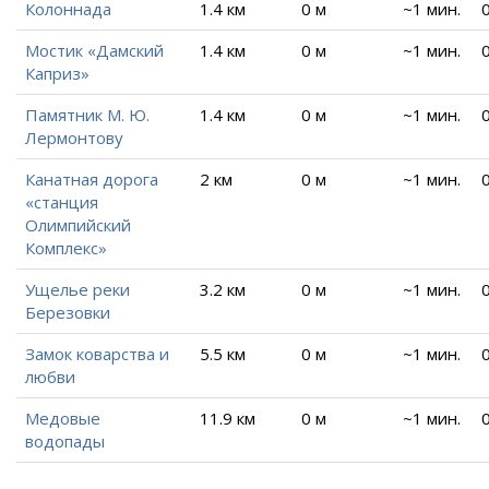
Колоннада
1.4 км
0 м
~1 мин.
Мостик «Дамский
1.4 км
0 м
~1 мин.
Каприз»
Памятник М. Ю.
1.4 км
0 м
~1 мин.
Лермонтову
Канатная дорога
2 км
0 м
~1 мин.
«станция
Олимпийский
Комплекс»
Ущелье реки
3.2 км
0 м
~1 мин.
Березовки
Замок коварства и
5.5 км
0 м
~1 мин.
любви
Медовые
11.9 км
0 м
~1 мин.
водопады