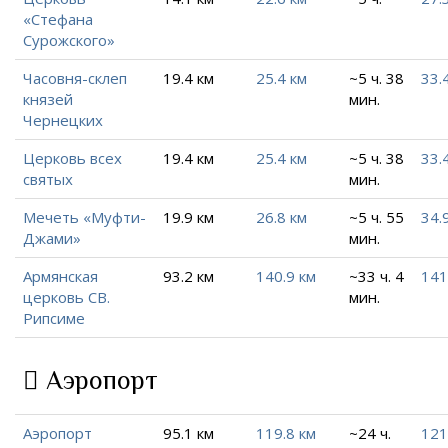
«Стефана
Сурожского»
Часовня-склеп
19.4 км
25.4 км
~5 ч. 38
33.
князей
мин.
Чернецких
Церковь всех
19.4 км
25.4 км
~5 ч. 38
33.
святых
мин.
Мечеть «Муфти-
19.9 км
26.8 км
~5 ч. 55
34.
Джами»
мин.
Армянская
93.2 км
140.9 км
~33 ч. 4
141
церковь СВ.
мин.
Рипсиме
Аэропорт
Аэропорт
95.1 км
119.8 км
~24 ч.
121