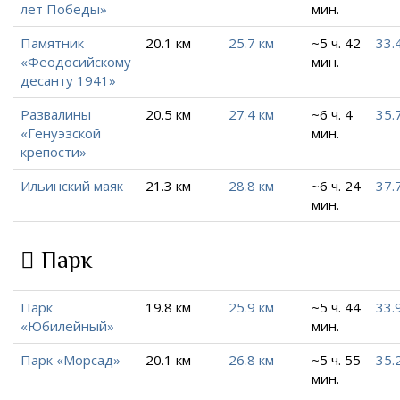
лет Победы»
мин.
Памятник
20.1 км
25.7 км
~5 ч. 42
33.
«Феодосийскому
мин.
десанту 1941»
Развалины
20.5 км
27.4 км
~6 ч. 4
35.
«Генуэзской
мин.
крепости»
Ильинский маяк
21.3 км
28.8 км
~6 ч. 24
37.
мин.
Парк
Парк
19.8 км
25.9 км
~5 ч. 44
33.
«Юбилейный»
мин.
Парк «Морсад»
20.1 км
26.8 км
~5 ч. 55
35.
мин.