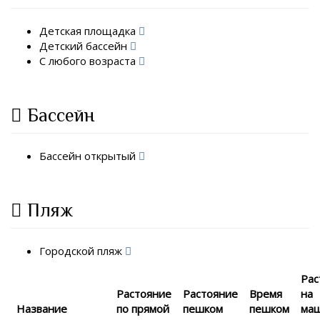
Детская площадка
Детский бассейн
С любого возраста
Бассейн
Бассейн открытый
Пляж
Городской пляж
Рас
Растояние
Растояние
Время
на
Название
по прямой
пешком
пешком
ма