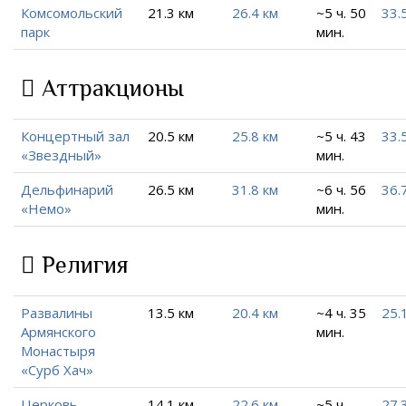
Комсомольский
21.3 км
26.4 км
~5 ч. 50
33.
парк
мин.
Аттракционы
Концертный зал
20.5 км
25.8 км
~5 ч. 43
33.
«Звездный»
мин.
Дельфинарий
26.5 км
31.8 км
~6 ч. 56
36.
«Немо»
мин.
Религия
Развалины
13.5 км
20.4 км
~4 ч. 35
25.
Армянского
мин.
Монастыря
«Сурб Хач»
Церковь
14.1 км
22.6 км
~5 ч.
27.