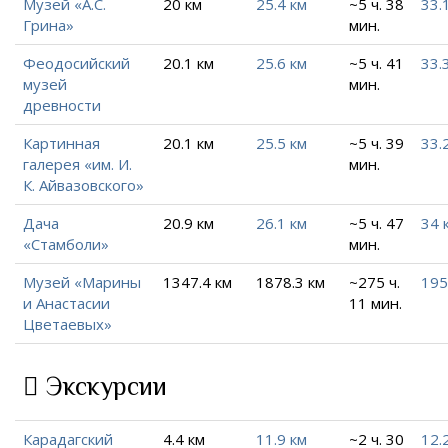
Музей «А.С.
20 км
25.4 км
~5 ч. 38
33.
Грина»
мин.
Феодосийский
20.1 км
25.6 км
~5 ч. 41
33.
музей
мин.
древности
Картинная
20.1 км
25.5 км
~5 ч. 39
33.
галерея «им. И.
мин.
К. Айвазовского»
Дача
20.9 км
26.1 км
~5 ч. 47
34 
«Стамболи»
мин.
Музей «Марины
1347.4 км
1878.3 км
~275 ч.
195
и Анастасии
11 мин.
Цветаевых»
Экскурсии
Карадагский
4.4 км
11.9 км
~2 ч. 30
12.