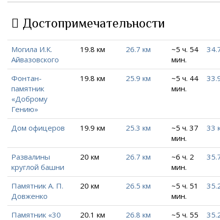
Достопримечательности
Могила И.К.
19.8 км
26.7 км
~5 ч. 54
34.
Айвазовского
мин.
Фонтан-
19.8 км
25.9 км
~5 ч. 44
33.
памятник
мин.
«Доброму
Гению»
Дом офицеров
19.9 км
25.3 км
~5 ч. 37
33 
мин.
Развалины
20 км
26.7 км
~6 ч. 2
35.
круглой башни
мин.
Памятник А. П.
20 км
26.5 км
~5 ч. 51
35.
Довженко
мин.
Памятник «30
20.1 км
26.8 км
~5 ч. 55
35.