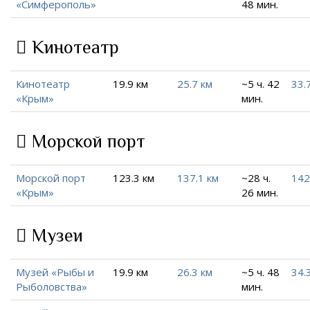
«Симферополь»
48 мин.
Кинотеатр
Кинотеатр
19.9 км
25.7 км
~5 ч. 42
33.
«Крым»
мин.
Морской порт
Морской порт
123.3 км
137.1 км
~28 ч.
142
«Крым»
26 мин.
Музеи
Музей «Рыбы и
19.9 км
26.3 км
~5 ч. 48
34.
Рыболовства»
мин.