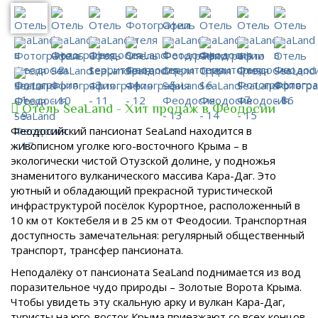
Отель SeaLand - Хит продаж в Феодосии
Феодосийский пансионат SeaLand находится в
живописном уголке юго-восточного Крыма – в
экологически чистой Отузской долине, у подножья
знаменитого вулканического массива Кара-Даг. Это
уютный и обладающий прекрасной туристической
инфраструктурой посёлок Курортное, расположенный в
10 км от Коктебеля и в 25 км от Феодосии. Транспортная
доступность замечательная: регулярный общественный
транспорт, трансфер пансионата.
Неподалёку от пансионата SeaLand поднимается из вод
поразительное чудо природы – Золотые Ворота Крыма.
Чтобы увидеть эту скальную арку и вулкан Кара-Даг,
туристы на юго-восток Крыма приезжают со всех концов