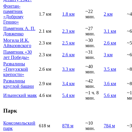
Фонтан-
памятник
~22
1.7 км
1.8 км
2 км
~4
«Доброму
мин.
Гению»
Памятник А. П.
~27
2.1 км
2.3 км
3.1 км
~6
Довженко
мин.
Могила И.К.
~30
2.3 км
2.5 км
2.6 км
~5
Айвазовского
мин.
Памятник «30
~31
2.3 км
2.6 км
3 км
~6
лет Победы»
мин.
Развалины
~40
«Генуэзской
2.6 км
3.3 км
3.5 км
~8
мин.
крепости»
Развалины
~42
2.9 км
3.4 км
3.6 км
~8
круглой башни
мин.
~1 ч. 8
~1
Ильинский маяк
4.6 км
5.4 км
5.6 км
мин.
ми
Парк
Комсомольский
~10
618 м
878 м
784 м
~3
парк
мин.