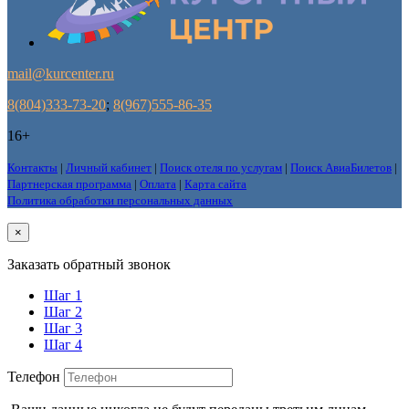
mail@kurcenter.ru
8(804)333-73-20
;
8(967)555-86-35
16+
Контакты
|
Личный кабинет
|
Поиск отеля по услугам
|
Поиск АвиаБилетов
|
Партнерская программа
|
Оплата
|
Карта сайта
Политика обработки персональных данных
×
Заказать обратный звонок
Шаг 1
Шаг 2
Шаг 3
Шаг 4
Телефон