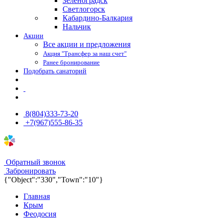
Зеленоградск
Светлогорск
Кабардино-Балкария
Нальчик
Акции
Все акции и предложения
Акция "Трансфер за наш счет"
Ранее бронирование
Подобрать санаторий
8(804)333-73-20
+7(967)555-86-35
8(804)333-73-20
8(967)555-86-35
Обратный звонок
Забронировать
{"Object":"330","Town":"10"}
Главная
Крым
Феодосия