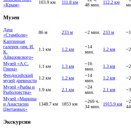
103.9 км
111.8 км
112.2 км
«Крым»
48 мин.
ми
Музеи
Дача
86 м
233 м
~2 мин.
233 м
~1
«Стамболи»
Картинная
галерея «им. И.
~14
1.1 км
1.2 км
1.2 км
~2
К.
мин.
Айвазовского»
Музей «А.С.
~16
1.1 км
1.3 км
1.3 км
~2
Грина»
мин.
Феодосийский
~14
1.2 км
1.2 км
1.2 км
~2
музей древности
мин.
Музей «Рыбы и
~24
1.9 км
2.1 км
2.1 км
~3
Рыболовства»
мин.
Музей «Марины
~269 ч.
~2
и Анастасии
1348.7 км
1853 км
1915.9 км
34 мин.
44
Цветаевых»
Экскурсии