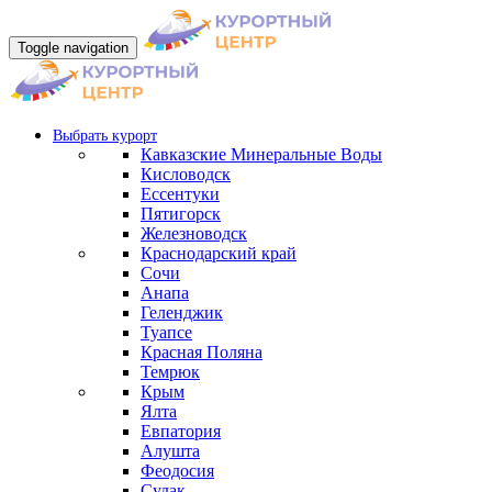
Toggle navigation
Выбрать курорт
Кавказские Минеральные Воды
Кисловодск
Ессентуки
Пятигорск
Железноводск
Краснодарский край
Сочи
Анапа
Геленджик
Туапсе
Красная Поляна
Темрюк
Крым
Ялта
Евпатория
Алушта
Феодосия
Судак