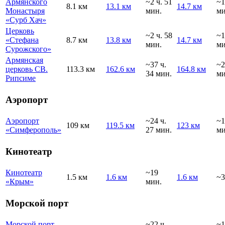
Армянского
~2 ч. 51
~1
8.1 км
13.1 км
14.7 км
Монастыря
мин.
ми
«Сурб Хач»
Церковь
~2 ч. 58
~1
«Стефана
8.7 км
13.8 км
14.7 км
мин.
ми
Сурожского»
Армянская
~37 ч.
~2
церковь СВ.
113.3 км
162.6 км
164.8 км
34 мин.
ми
Рипсиме
Аэропорт
Аэропорт
~24 ч.
~1
109 км
119.5 км
123 км
«Симферополь»
27 мин.
ми
Кинотеатр
Кинотеатр
~19
1.5 км
1.6 км
1.6 км
~3
«Крым»
мин.
Морской порт
Морской порт
~22 ч.
~1