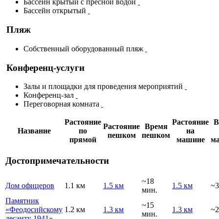
Бассейн крытый с пресной водой
Бассейн открытый
Пляж
Собственный оборудованный пляж
Конференц-услуги
Залы и площадки для проведения мероприятий
Конференц-зал
Переговорная комната
Растояние
Растояние
В
Растояние
Время
Название
по
на
пешком
пешком
прямой
машине
м
Достопримечательности
~18
Дом офицеров
1.1 км
1.5 км
1.5 км
~3
мин.
Памятник
~15
«Феодосийскому
1.2 км
1.3 км
1.3 км
~2
мин.
десанту 1941»