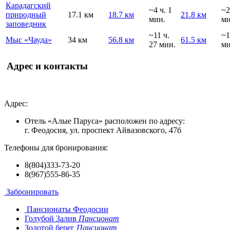
Карадагский
~4 ч. 1
~2
природный
17.1 км
18.7 км
21.8 км
мин.
ми
заповедник
~11 ч.
~1
Мыс «Чауда»
34 км
56.8 км
61.5 км
27 мин.
ми
Адрес и контакты
Адрес:
Отель «Алые Паруса» расположен по адресу:
г. Феодосия, ул. проспект Айвазовского, 47б
Телефоны для бронирования:
8(804)333-73-20
8(967)555-86-35
Забронировать
Пансионаты Феодосии
Голубой Залив
Пансионат
Золотой берег
Пансионат