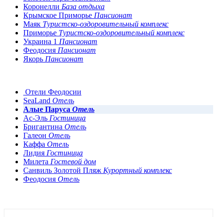
Коронелли
База отдыха
Крымское Приморье
Пансионат
Маяк
Туристско-оздоровительный комплекс
Приморье
Туристско-оздоровительный комплекс
Украина 1
Пансионат
Феодосия
Пансионат
Якорь
Пансионат
Отели Феодосии
SeaLand
Отель
Алые Паруса
Отель
Ас-Эль
Гостиница
Бригантина
Отель
Галеон
Отель
Каффа
Отель
Лидия
Гостиница
Милета
Гостевой дом
Санвиль Золотой Пляж
Курортный комплекс
Феодосия
Отель