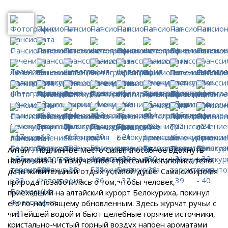
Алтай – подлинное Место Силы, способное вдохнуть
новую жизнь в измученное стрессами мегаполиса тело,
дать живительный отдых усталой душе. Сама сибирская
природа позаботилась о том, чтобы человек,
приехавший на алтайский курорт Белокуриха, покинул
его по-настоящему обновленным. Здесь журчат ручьи с
чистейшей водой и бьют целебные горячие источники,
кристально-чистый горный воздух напоен ароматами