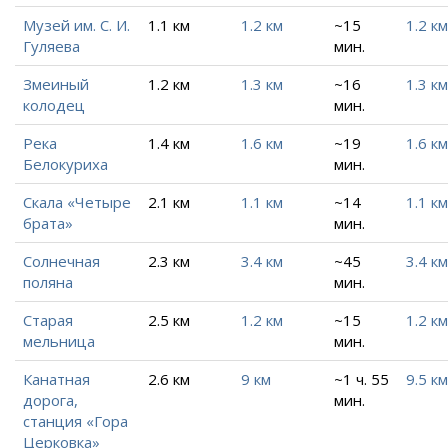
Музей им. С. И.
1.1 км
1.2 км
~15
1.2 км
Гуляева
мин.
Змеиный
1.2 км
1.3 км
~16
1.3 км
колодец
мин.
Река
1.4 км
1.6 км
~19
1.6 км
Белокуриха
мин.
Скала «Четыре
2.1 км
1.1 км
~14
1.1 км
брата»
мин.
Солнечная
2.3 км
3.4 км
~45
3.4 км
поляна
мин.
Старая
2.5 км
1.2 км
~15
1.2 км
мельница
мин.
Канатная
2.6 км
9 км
~1 ч. 55
9.5 км
дорога,
мин.
станция «Гора
Церковка»