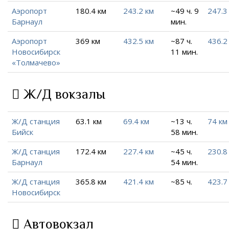
Аэропорт
180.4 км
243.2 км
~49 ч. 9
247.3
Барнаул
мин.
Аэропорт
369 км
432.5 км
~87 ч.
436.2
Новосибирск
11 мин.
«Толмачево»
Ж/Д вокзалы
Ж/Д станция
63.1 км
69.4 км
~13 ч.
74 км
Бийск
58 мин.
Ж/Д станция
172.4 км
227.4 км
~45 ч.
230.8
Барнаул
54 мин.
Ж/Д станция
365.8 км
421.4 км
~85 ч.
423.7
Новосибирск
Автовокзал