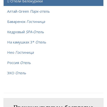
Отели Белокурихи
Алтай-Green
Парк-отель
Баваренок
Гостиница
Кедровый
SPA-Отель
На камушках 3*
Отель
Нео
Гостиница
Россия
Отель
ЭХО
Отель