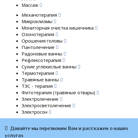
Массаж
Механотерапия
Микроклизмы
Мониторная очистка кишечника
Озонотерапия
Орошения головы
Пантолечение
Радоновые ванны
Рефлексотерапия
Сухие углекислые ванны
Термотерапия
Травяные ванны
ТЭС - терапия
Фитотерапия (травяные отвары)
Электролечение
Электросветолечение
Электросон
Давайте мы перезвоним Вам и расскажем о наших
услугах