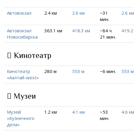
Автовокзал
2.4 км
2.6 км
~31
2.6 км
мин.
Автовокзал
363.1 км
418.3 км
~84 ч.
419.2
Новосибирска
21 мин.
Кинотеатр
Кинотеатр
280 м
553 м
~6 мин.
553 м
«Аалтай-west»
Музеи
Музей
1.2 км
4.1 км
~53
4.6 км
«Кузнечного
мин.
дела»