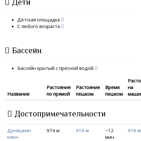
Дети
Детская площадка
С любого возраста
Бассейн
Бассейн крытый с пресной водой
Раст
Растояние
Растояние
Время
на
Название
по прямой
пешком
пешком
маши
Достопримечательности
Дуняшкин
974 м
916 м
~12
916 м
ключ
мин.