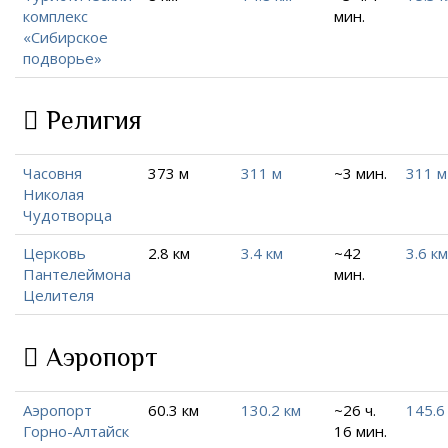
комплекс
мин.
«Сибирское
подворье»
Религия
Часовня
373 м
311 м
~3 мин.
311 м
Николая
Чудотворца
Церковь
2.8 км
3.4 км
~42
3.6 км
Пантелеймона
мин.
Целителя
Аэропорт
Аэропорт
60.3 км
130.2 км
~26 ч.
145.6
Горно-Алтайск
16 мин.