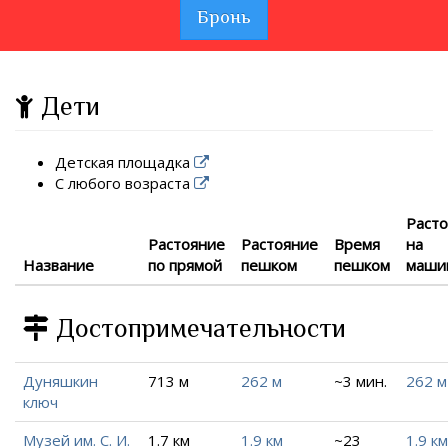
Бронь
Дети
Детская площадка
С любого возраста
Раст
Растояние
Растояние
Время
на
Название
по прямой
пешком
пешком
маши
Достопримечательности
Дуняшкин
713 м
262 м
~3 мин.
262 м
ключ
Музей им. С. И.
1.7 км
1.9 км
~23
1.9 км