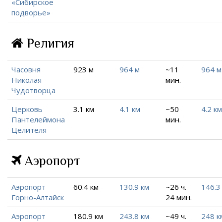
«Сибирское
подворье»
Религия
Часовня
923 м
964 м
~11
964 м
Николая
мин.
Чудотворца
Церковь
3.1 км
4.1 км
~50
4.2 км
Пантелеймона
мин.
Целителя
Аэропорт
Аэропорт
60.4 км
130.9 км
~26 ч.
146.3
Горно-Алтайск
24 мин.
Аэропорт
180.9 км
243.8 км
~49 ч.
248 к