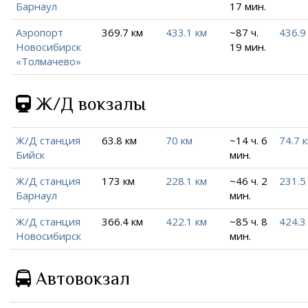
Барнаул
17 мин.
Аэропорт
369.7 км
433.1 км
~87 ч.
436.9
Новосибирск
19 мин.
«Толмачево»
Ж/Д вокзалы
Ж/Д станция
63.8 км
70 км
~14 ч. 6
74.7 
Бийск
мин.
Ж/Д станция
173 км
228.1 км
~46 ч. 2
231.5
Барнаул
мин.
Ж/Д станция
366.4 км
422.1 км
~85 ч. 8
424.3
Новосибирск
мин.
Автовокзал