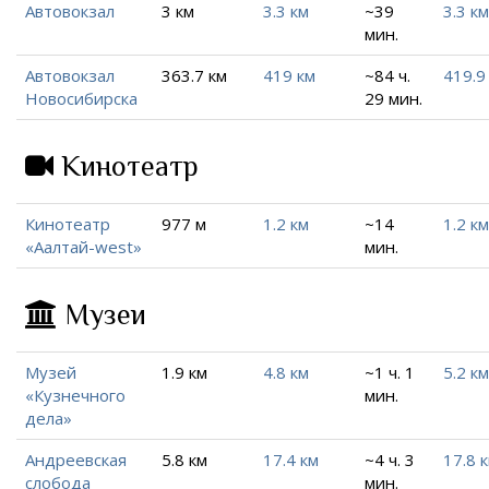
Автовокзал
3 км
3.3 км
~39
3.3 км
мин.
Автовокзал
363.7 км
419 км
~84 ч.
419.9
Новосибирска
29 мин.
Кинотеатр
Кинотеатр
977 м
1.2 км
~14
1.2 км
«Аалтай-west»
мин.
Музеи
Музей
1.9 км
4.8 км
~1 ч. 1
5.2 км
«Кузнечного
мин.
дела»
Андреевская
5.8 км
17.4 км
~4 ч. 3
17.8 
слобода
мин.