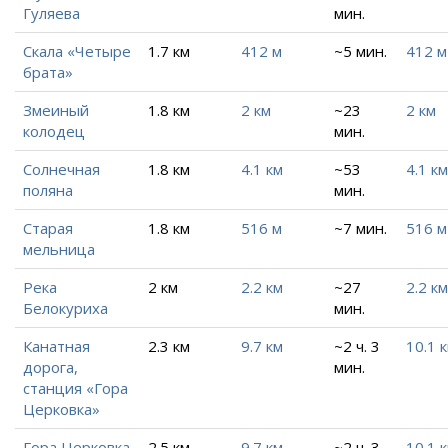
Гуляева
мин.
Скала «Четыре
1.7 км
412 м
~5 мин.
412 м
брата»
Змеиный
1.8 км
2 км
~23
2 км
колодец
мин.
Солнечная
1.8 км
4.1 км
~53
4.1 км
поляна
мин.
Старая
1.8 км
516 м
~7 мин.
516 м
мельница
Река
2 км
2.2 км
~27
2.2 км
Белокуриха
мин.
Канатная
2.3 км
9.7 км
~2 ч. 3
10.1 
дорога,
мин.
станция «Гора
Церковка»
Гора Церковка
2.5 км
9.7 км
~2 ч. 3
10.1 