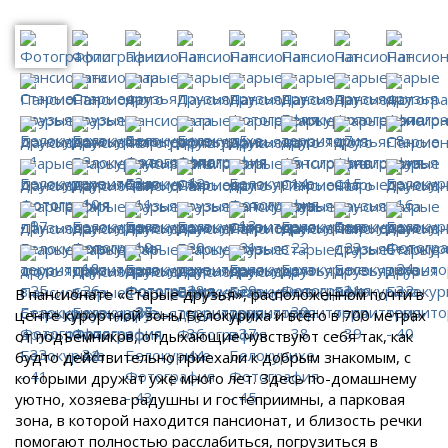
В пансионате «Старые друзья», расположенном почти в
центе курортной зоны Белокуриха и всего в 700 метрах
от подъемников, отдыхающие чувствуют себя так, как
будто действительно приехали к добрым знакомым, с
которыми дружат уже много лет. Здесь по-домашнему
уютно, хозяева радушны и гостеприимны, а парковая
зона, в которой находится пансионат, и близость речки
помогают полностью расслабиться, погрузиться в