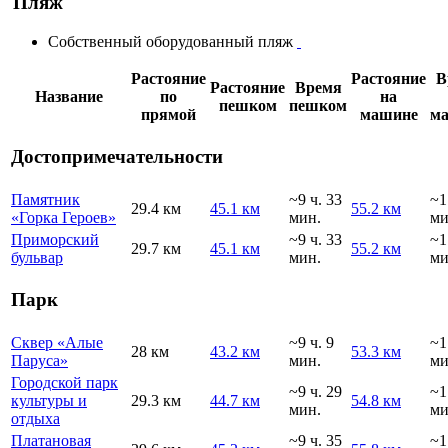
Пляж
Собственный оборудованный пляж
Растояние
Растояние
В
Растояние
Время
Название
по
на
пешком
пешком
прямой
машине
м
Достопримечательности
Памятник
~9 ч. 33
~1
29.4 км
45.1 км
55.2 км
«Горка Героев»
мин.
ми
Приморский
~9 ч. 33
~1
29.7 км
45.1 км
55.2 км
бульвар
мин.
ми
Парк
Сквер «Алые
~9 ч. 9
~1
28 км
43.2 км
53.3 км
Паруса»
мин.
ми
Городской парк
~9 ч. 29
~1
культуры и
29.3 км
44.7 км
54.8 км
мин.
ми
отдыха
Платановая
~9 ч. 35
~1