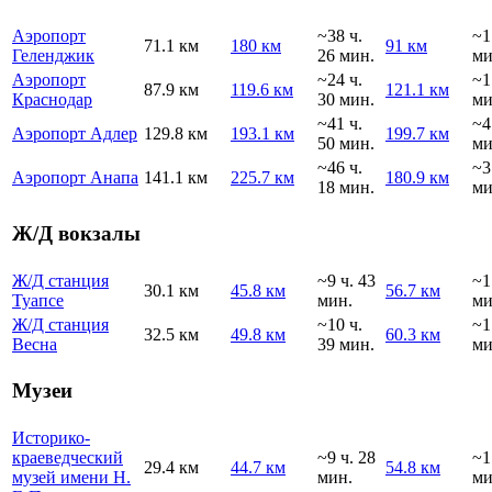
Аэропорт
~38 ч.
~1
71.1 км
180 км
91 км
Геленджик
26 мин.
ми
Аэропорт
~24 ч.
~1
87.9 км
119.6 км
121.1 км
Краснодар
30 мин.
ми
~41 ч.
~4
Аэропорт Адлер
129.8 км
193.1 км
199.7 км
50 мин.
ми
~46 ч.
~3
Аэропорт Анапа
141.1 км
225.7 км
180.9 км
18 мин.
ми
Ж/Д вокзалы
Ж/Д станция
~9 ч. 43
~1
30.1 км
45.8 км
56.7 км
Туапсе
мин.
ми
Ж/Д станция
~10 ч.
~1
32.5 км
49.8 км
60.3 км
Весна
39 мин.
ми
Музеи
Историко-
краеведческий
~9 ч. 28
~1
29.4 км
44.7 км
54.8 км
музей имени Н.
мин.
ми