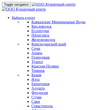
Toggle navigation
Выбрать курорт
Кавказские Минеральные Воды
Кисловодск
Ессентуки
Пятигорск
Железноводск
Краснодарский край
Сочи
Анапа
Геленджик
Туапсе
Красная Поляна
Темрюк
Крым
Ялта
Евпатория
Алушта
Феодосия
Судак
Саки
Севастополь