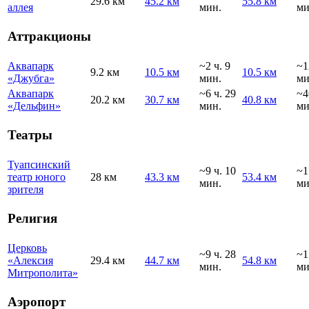
29.6 км
45.2 км
55.8 км
аллея
мин.
ми
Аттракционы
Аквапарк
~2 ч. 9
~1
9.2 км
10.5 км
10.5 км
«Джубга»
мин.
ми
Аквапарк
~6 ч. 29
~4
20.2 км
30.7 км
40.8 км
«Дельфин»
мин.
ми
Театры
Туапсинский
~9 ч. 10
~1
театр юного
28 км
43.3 км
53.4 км
мин.
ми
зрителя
Религия
Церковь
~9 ч. 28
~1
«Алексия
29.4 км
44.7 км
54.8 км
мин.
ми
Митрополита»
Аэропорт