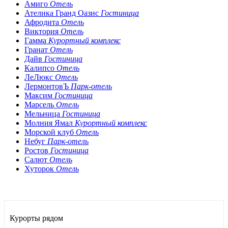
Амиго
Отель
Ателика Гранд Оазис
Гостиница
Афродита
Отель
Виктория
Отель
Гамма
Курортный комплекс
Гранат
Отель
Дайв
Гостиница
Калипсо
Отель
ЛеЛюкс
Отель
ЛермонтовЪ
Парк-отель
Максим
Гостиница
Марсель
Отель
Мельница
Гостиница
Молния Ямал
Курортный комплекс
Морской клуб
Отель
Небуг
Парк-отель
Ростов
Гостиница
Салют
Отель
Хуторок
Отель
Курорты рядом