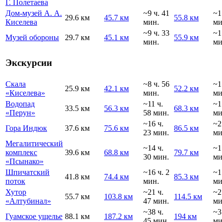
Г. Полетаева
Дом-музей А. А.
~9 ч. 41
~1
29.6 км
45.7 км
55.8 км
Киселева
мин.
ми
~9 ч. 33
~1
Музей обороны
29.7 км
45.1 км
55.9 км
мин.
ми
Экскурсии
Скала
~8 ч. 56
~1
25.9 км
42.1 км
52.2 км
«Киселева»
мин.
ми
Водопад
~11 ч.
~1
33.5 км
56.3 км
68.3 км
«Перун»
58 мин.
ми
~16 ч.
~2
Гора Индюк
37.6 км
75.6 км
86.5 км
23 мин.
ми
Мегалитический
~14 ч.
~1
комплекс
39.6 км
68.8 км
79.7 км
30 мин.
ми
«Псынако»
Шпичатский
~16 ч. 2
~1
41.8 км
74.4 км
85.3 км
поток
мин.
ми
Хутор
~21 ч.
~2
55.7 км
103.8 км
114.5 км
«Алтубинал»
47 мин.
ми
~38 ч.
~3
Гуамское ущелье
88.1 км
187.2 км
194 км
45 мин.
ми