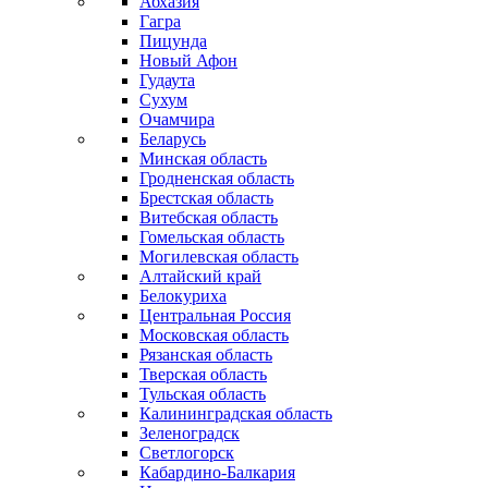
Абхазия
Гагра
Пицунда
Новый Афон
Гудаута
Сухум
Очамчира
Беларусь
Минская область
Гродненская область
Брестская область
Витебская область
Гомельская область
Могилевская область
Алтайский край
Белокуриха
Центральная Россия
Московская область
Рязанская область
Тверская область
Тульская область
Калининградская область
Зеленоградск
Светлогорск
Кабардино-Балкария