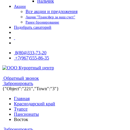
Нальчик
Акции
Все акции и предложения
Акция "Трансфер за наш счет"
Ранее бронирование
Подобрать санаторий
8(804)333-73-20
+7(967)555-86-35
8(804)333-73-20
8(967)555-86-35
Обратный звонок
Забронировать
{"Object":"221","Town":"3"}
Главная
Краснодарский край
Туапсе
Пансионаты
Восток
Забронировать