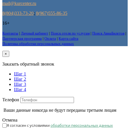
mail@kurcenter.ru
8(804)333-73-20
;
8(967)555-86-35
16+
Контакты
|
Личный кабинет
|
Поиск отеля по услугам
|
Поиск АвиаБилетов
|
Партнерская программа
|
Оплата
|
Карта сайта
Политика обработки персональных данных
×
Заказать обратный звонок
Шаг 1
Шаг 2
Шаг 3
Шаг 4
Телефон
Ваши данные никогда не будут переданы третьим лицам
Отмена
Я согласен с условиями
обработки персональных данных