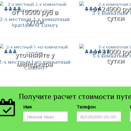
от 24900 ру
от 19500 руб в
2-х комнатная V
сутки
2-х местный 2-х комнатный
сутки
Apartament Luxury
от 31000 ру
уточняйте у
3-х комнатная V
сутки
2-х местный 1-но комнатный
менеджера
Comfort
Получите расчет стоимости путе
Имя
Телефон