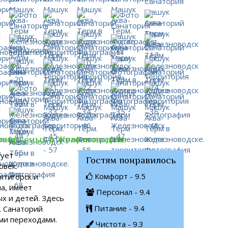
ронируемых в Железноводске
рует
Гостям понравилось
овек.
Комфорт - 9.5
ятигорск и
а, имеет
Персонал - 9.4
х и детей. Здесь
Питание - 9.4
. Санаторий
ми переходами.
Чистота - 9.3