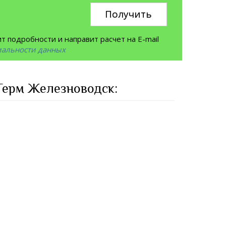
Получить
 подробности и направит расчет на E-mail
иальности данных
Терм Железноводск: