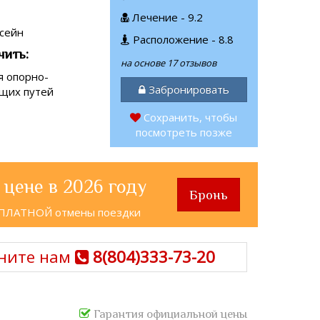
Лечение - 9.2
сейн
Расположение - 8.8
чить:
на основе 17 отзывов
я опорно-
Забронировать
щих путей
Сохранить, чтобы
посмотреть позже
 цене в 2026 году
Бронь
СПЛАТНОЙ отмены поездки
ните нам
8(804)333-73-20
Гарантия официальной цены