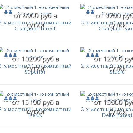
от 8900 руб в
от 9700 руб
2-х местный 1-но комнатный
2-х местный 1-но к
сутки
сутки
Стандарт forest
Стандарт yar
от 10200 руб в
от 12700 ру
2-х местный 1-но комнатный
2-х местный 1-но к
сутки
сутки
Superior
Studio
от 15100 руб в
от 15600 ру
2-х местный 1-но комнатный
2-х местный 1-но к
сутки
сутки
Delux
Delux forest