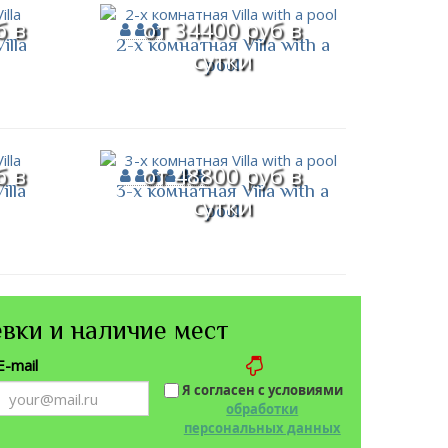
б в
от 34400 руб в
illa
2-х комнатная Villa with a
сутки
pool
б в
от 48800 руб в
illa
3-х комнатная Villa with a
сутки
pool
вки и наличие мест
E-mail
Я согласен с условиями
обработки
персональных данных