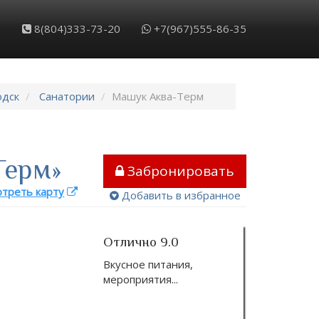
8(804)333-73-20
+7(967)555-86-35
одск
Санатории
Машук Аква-Терм
Терм»
Забронировать
треть карту
Добавить в избранное
Отлично 9.0
Вкусное питания,
мероприятия