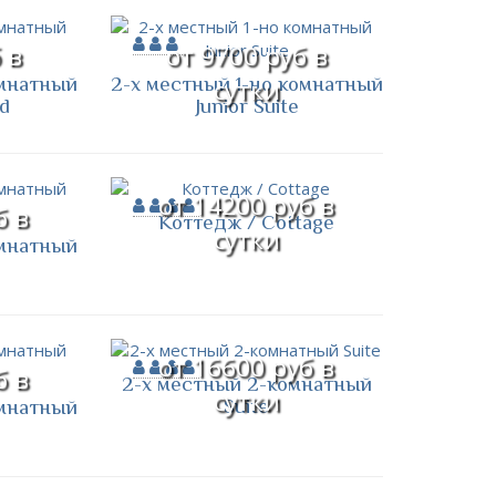
 в
от 9700 руб в
омнатный
2-х местный 1-но комнатный
сутки
d
Junior Suite
от 14200 руб в
б в
Коттедж / Cottage
сутки
омнатный
от 16600 руб в
б в
2-х местный 2-комнатный
сутки
Suite
омнатный