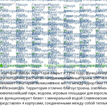
Санаторий Машук Аква-Терм - один из самых б
Санаторий Машук Аква-Терм открыт в 1996 году, функциони
круглогодично, рассчитан на единовременный прием 200 чел
Занимает санаторий великолепное место между курортами П
Железноводск. Территория отлично благоустроена, озеленен
живописнейший парк, водоем, игровые площадки для взрослы
же функционирует бювет с минеральной водой Славяновская
представлен 4 корпусами, соединенными между собой теплы