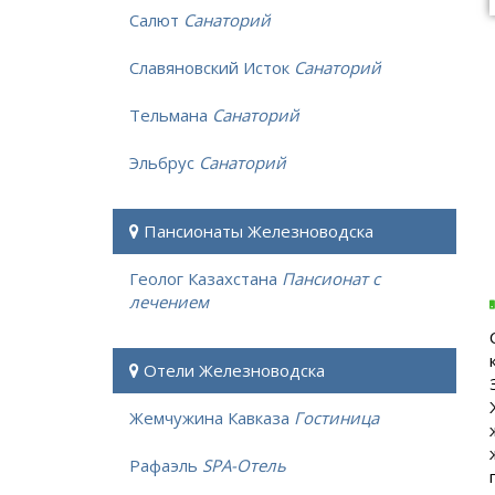
Салют
Санаторий
Славяновский Исток
Санаторий
Тельмана
Санаторий
Эльбрус
Санаторий
Пансионаты Железноводска
Геолог Казахстана
Пансионат с
лечением
Отели Железноводска
Жемчужина Кавказа
Гостиница
Рафаэль
SPA-Отель