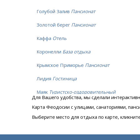
Голубой Залив
Пансионат
Золотой берег
Пансионат
Каффа
Отель
Коронелли
База отдыха
Крымское Приморье
Пансионат
Лидия
Гостиница
Маяк
Туристско-оздоровительный
Для Вашего удобства, мы сделали интерактив
комплекс
Карта Феодосии c улицами, санаториями, панс
Милета
Гостевой дом
Выберите место для отдыха по карте, кликнит
Приморье
Туристско-
оздоровительный комплекс