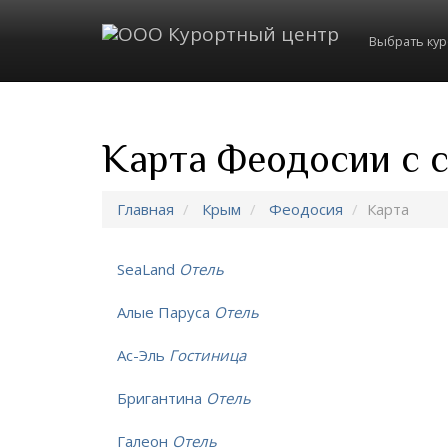
Выбрать ку
Карта Феодосии c 
Главная
Крым
Феодосия
Карта
SeaLand
Отель
Алые Паруса
Отель
Ас-Эль
Гостиница
Бригантина
Отель
Галеон
Отель