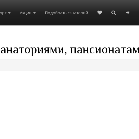
рорт
Акции
Подобрать санаторий
санаториями, пансионатам