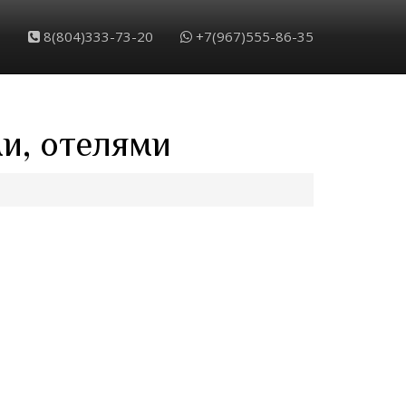
8(804)333-73-20
+7(967)555-86-35
и, отелями