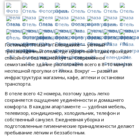
Гостиница "Плаза" в Геленджике — уютный
трёхзвёздочный отель, где курортный отдых проходит
спокойно и без лишней суеты. Современное
семиэтажное здание расположено всего в 8–10 минутах
неспешной прогулки от пляжа. Вокруг — развитая
инфраструктура: магазины, кафе, аптеки и остановки
транспорта.
В отеле всего 42 номера, поэтому здесь легко
сохраняется ощущение уединённости и домашнего
комфорта. В каждом апартаменте — удобная мебель,
телевизор, кондиционер, холодильник, телефон и
собственный санузел. Ежедневная уборка и
подготовленные гигиенические принадлежности делают
пребывание лёгким и беззаботным.