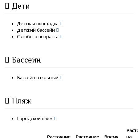
Дети
Детская площадка
Детский бассейн
С любого возраста
Бассейн
Бассейн открытый
Пляж
Городской пляж
Раст
Растояние
Растояние
Время
на