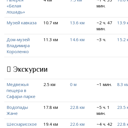
«Белая
мин.
лошадь»
Музей кавказа
10.7 км
13.6 км
~2 ч. 47
13.9 
мин.
Дом-музей
11.3 км
14.6 км
~3 ч.
15.2 
Владимира
Короленко
Экскурсии
Медвежья
2.5 км
0 м
~1 мин.
8.3 к
пещера в
Сафари-парке
Водопады
17.8 км
22.8 км
~5 ч. 1
23.5 
Жане
мин.
Шесхарисское
19.4 км
22.6 км
~4 ч. 42
22.8 