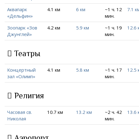
Аквапарк
4.1 км
6 км
~1 ч. 12
7.1 к
«Дельфин»
мин.
Зоопарк «Зов
4.2 км
5.9 км
~1 ч. 19
12.6 
Джунглей»
мин.
Театры
Концертный
4.1 км
5.8 км
~1 ч. 17
12.5 
зал «Олимп»
мин.
Религия
Часовая св.
10.7 км
13.2 км
~2 ч. 42
13.6 
Николая
мин.
Аэропорт