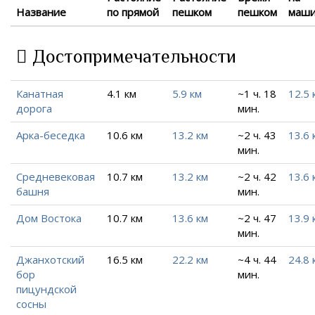
Название
по прямой
пешком
пешком
маш
Достопримечательности
Канатная
4.1 км
5.9 км
~1 ч. 18
12.5 
дорога
мин.
Арка-беседка
10.6 км
13.2 км
~2 ч. 43
13.6 
мин.
Средневековая
10.7 км
13.2 км
~2 ч. 42
13.6 
башня
мин.
Дом Востока
10.7 км
13.6 км
~2 ч. 47
13.9 
мин.
Джанхотский
16.5 км
22.2 км
~4 ч. 44
24.8 
бор
мин.
пицундской
сосны