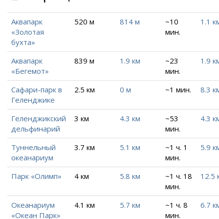
Аквапарк
520 м
814 м
~10
1.1 к
«Золотая
мин.
бухта»
Аквапарк
839 м
1.9 км
~23
1.9 к
«Бегемот»
мин.
Сафари-парк в
2.5 км
0 м
~1 мин.
8.3 к
Геленджике
Геленджикский
3 км
4.3 км
~53
4.3 к
дельфинарий
мин.
Туннельный
3.7 км
5.1 км
~1 ч. 1
5.9 к
океанариум
мин.
Парк «Олимп»
4 км
5.8 км
~1 ч. 18
12.5 
мин.
Океанариум
4.1 км
5.7 км
~1 ч. 8
6.7 к
«Океан Парк»
мин.