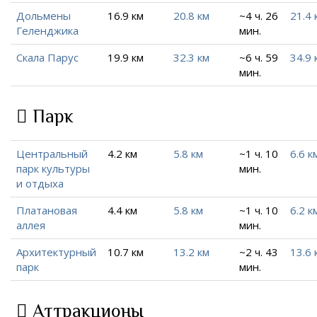
Дольмены
16.9 км
20.8 км
~4 ч. 26
21.4 
Геленджика
мин.
Скала Парус
19.9 км
32.3 км
~6 ч. 59
34.9 
мин.
Парк
Центральный
4.2 км
5.8 км
~1 ч. 10
6.6 к
парк культуры
мин.
и отдыха
Платановая
4.4 км
5.8 км
~1 ч. 10
6.2 к
аллея
мин.
Архитектурный
10.7 км
13.2 км
~2 ч. 43
13.6 
парк
мин.
Аттракционы