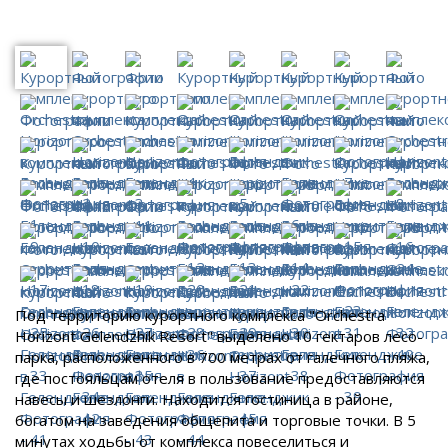
Под территорию курортного комплекса "Orchestra
Horizont Gelendzhik Resort" выделено 10 гектаров лесо-
парка, расположенного в 700 метрах от галечного пляжа,
где постояльцам отеля в пользование предоставляются
навесы и шезлонги. Находится гостиница в районе,
богатом на заведения общепита и торговые точки. В 5
минутах ходьбы от комплекса повеселиться и