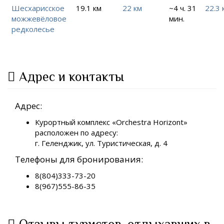
Шесхарисское
19.1 км
22 км
~4 ч. 31
22.3 
можжевёловое
мин.
редколесье
Адрес и контакты
Адрес:
Курортный комплекс «Orchestra Horizont»
расположен по адресу:
г. Геленджик, ул. Туристическая, д. 4
Телефоны для бронирования:
8(804)333-73-20
8(967)555-86-35