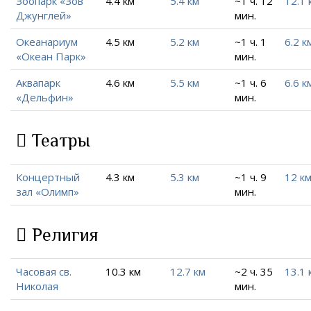
Зоопарк «Зов
4.4 км
5.4 км
~1 ч. 12
12.1 
Джунглей»
мин.
Океанариум
4.5 км
5.2 км
~1 ч. 1
6.2 к
«Океан Парк»
мин.
Аквапарк
4.6 км
5.5 км
~1 ч. 6
6.6 к
«Дельфин»
мин.
Театры
Концертный
4.3 км
5.3 км
~1 ч. 9
12 к
зал «Олимп»
мин.
Религия
Часовая св.
10.3 км
12.7 км
~2 ч. 35
13.1 
Николая
мин.