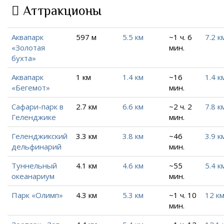
Аттракционы
Аквапарк
597 м
5.5 км
~1 ч. 6
7.2 к
«Золотая
мин.
бухта»
Аквапарк
1 км
1.4 км
~16
1.4 к
«Бегемот»
мин.
Сафари-парк в
2.7 км
6.6 км
~2 ч. 2
7.8 к
Геленджике
мин.
Геленджикский
3.3 км
3.8 км
~46
3.9 к
дельфинарий
мин.
Туннельный
4.1 км
4.6 км
~55
5.4 к
океанариум
мин.
Парк «Олимп»
4.3 км
5.3 км
~1 ч. 10
12 к
мин.