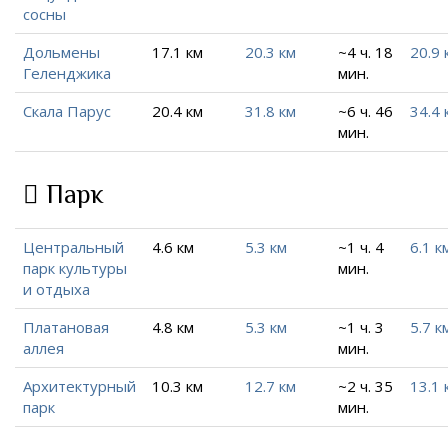
сосны
Дольмены
17.1 км
20.3 км
~4 ч. 18
20.9 
Геленджика
мин.
Скала Парус
20.4 км
31.8 км
~6 ч. 46
34.4 
мин.
Парк
Центральный
4.6 км
5.3 км
~1 ч. 4
6.1 к
парк культуры
мин.
и отдыха
Платановая
4.8 км
5.3 км
~1 ч. 3
5.7 к
аллея
мин.
Архитектурный
10.3 км
12.7 км
~2 ч. 35
13.1 
парк
мин.