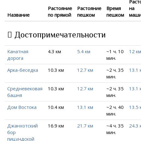
Раст
Растояние
Растояние
Время
на
Название
по прямой
пешком
пешком
маш
Достопримечательности
Канатная
4.3 км
5.4 км
~1 ч. 10
12 к
дорога
мин.
Арка-беседка
10.3 км
12.7 км
~2 ч. 35
13.1 
мин.
Средневековая
10.3 км
12.7 км
~2 ч. 35
13.1 
башня
мин.
Дом Востока
10.4 км
13.1 км
~2 ч. 40
13.5 
мин.
Джанхотский
16.9 км
21.7 км
~4 ч. 35
24.3 
бор
мин.
пицундской