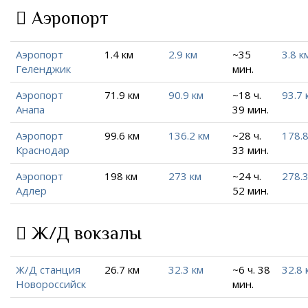
Аэропорт
Аэропорт
1.4 км
2.9 км
~35
3.8 к
Геленджик
мин.
Аэропорт
71.9 км
90.9 км
~18 ч.
93.7 
Анапа
39 мин.
Аэропорт
99.6 км
136.2 км
~28 ч.
178.8
Краснодар
33 мин.
Аэропорт
198 км
273 км
~24 ч.
278.3
Адлер
52 мин.
Ж/Д вокзалы
Ж/Д станция
26.7 км
32.3 км
~6 ч. 38
32.8 
Новороссийск
мин.