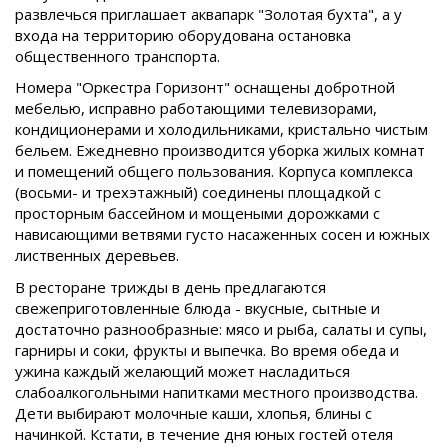
развлечься приглашает аквапарк "Золотая бухта", а у
входа на территорию оборудована остановка
общественного транспорта.
Номера "Оркестра Горизонт" оснащены добротной
мебелью, исправно работающими телевизорами,
кондиционерами и холодильниками, кристально чистым
бельем. Ежедневно производится уборка жилых комнат
и помещений общего пользования. Корпуса комплекса
(восьми- и трехэтажный) соединены площадкой с
просторным бассейном и мощеными дорожками с
нависающими ветвями густо насаженных сосен и южных
лиственных деревьев.
В ресторане трижды в день предлагаются
свежеприготовленные блюда - вкусные, сытные и
достаточно разнообразные: мясо и рыба, салаты и супы,
гарниры и соки, фрукты и выпечка. Во время обеда и
ужина каждый желающий может насладиться
слабоалкогольными напитками местного производства.
Дети выбирают молочные каши, хлопья, блины с
начинкой. Кстати, в течение дня юных гостей отеля