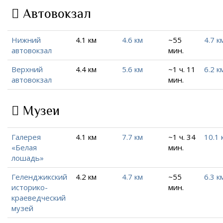
Автовокзал
Нижний
4.1 км
4.6 км
~55
4.7 к
автовокзал
мин.
Верхний
4.4 км
5.6 км
~1 ч. 11
6.2 к
автовокзал
мин.
Музеи
Галерея
4.1 км
7.7 км
~1 ч. 34
10.1 
«Белая
мин.
лошадь»
Геленджикский
4.2 км
4.7 км
~55
6.3 к
историко-
мин.
краеведческий
музей