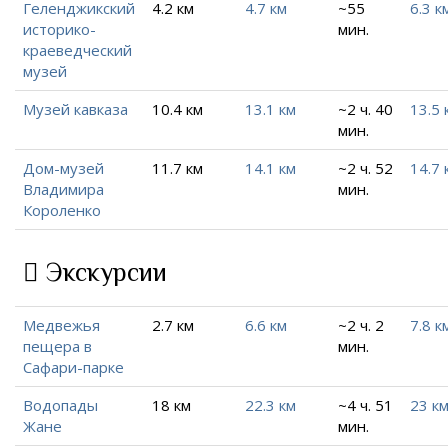
Геленджикский
4.2 км
4.7 км
~55
6.3 к
историко-
мин.
краеведческий
музей
Музей кавказа
10.4 км
13.1 км
~2 ч. 40
13.5 
мин.
Дом-музей
11.7 км
14.1 км
~2 ч. 52
14.7 
Владимира
мин.
Короленко
Экскурсии
Медвежья
2.7 км
6.6 км
~2 ч. 2
7.8 к
пещера в
мин.
Сафари-парке
Водопады
18 км
22.3 км
~4 ч. 51
23 к
Жане
мин.