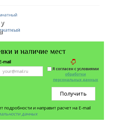
 у
омнатный
а
вки и наличие мест
E-mail
Я согласен с условиями
обработки
персональных данных
Получить
 подробности и направит расчет на E-mail
иальности данных