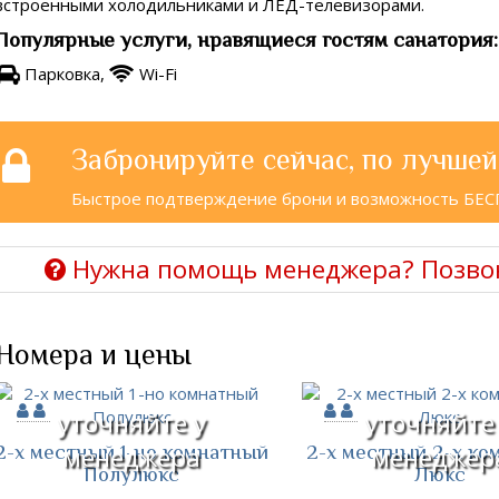
встроенными холодильниками и ЛЕД-телевизорами.
Популярные услуги, нравящиеся гостям санатория:
Парковка,
Wi-Fi
Забронируйте сейчас, по лучшей
Быстрое подтверждение брони и возможность БЕ
Нужна помощь менеджера? Позво
Номера и цены
уточняйте у
уточняйте
2-х местный 1-но комнатный
2-х местный 2-х ко
менеджера
менеджер
Полулюкс
Люкс