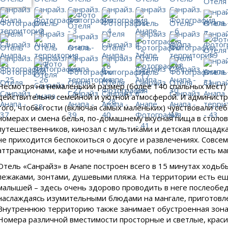
Несмотря на немаленький размер (более 140 спальных мест) 
действительно семейной и уютной атмосферой. И администра
того, чтобы гости (включая самых маленьких) чувствовали се
номерах и смена белья, по-домашнему вкусная пища в столо
путешественников, кинозал с мультиками и детская площадка
не приходится беспокоиться о досуге и развлечениях. Совсе
аттракционами, кафе и ночными клубами, поблизости есть ма
Отель «Санрайз» в Анапе построен всего в 15 минутах ходьб
лежаками, зонтами, душевыми пляжа. На территории есть ещ
малышей – здесь очень здорово проводить в неге послеобед
наслаждаясь изумительными блюдами на мангале, приготовл
Внутреннюю территорию также занимает обустроенная зона о
Номера различной вместимости просторные и светлые, крас