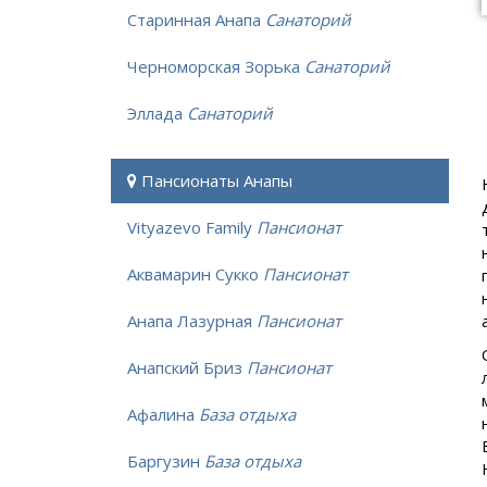
Старинная Анапа
Санаторий
Черноморская Зорька
Санаторий
Эллада
Санаторий
Пансионаты Анапы
Vityazevo Family
Пансионат
Аквамарин Сукко
Пансионат
Анапа Лазурная
Пансионат
Анапский Бриз
Пансионат
Афалина
База отдыха
Баргузин
База отдыха