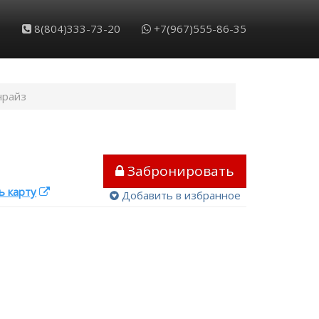
Обратный звонок
Забронировать
8(804)333-73-20
+7(967)555-86-35
нрайз
Забронировать
ь карту
Добавить в избранное