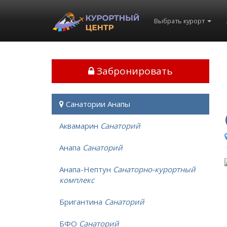
Выбрать курорт
Забронировать
Санатории Анапы
Аквамарин
Санаторий
Анапа
Санаторий
Анапа-Нептун
Санаторно-курортный
комплекс
Бригантина
Санаторий
БФО
Санаторий