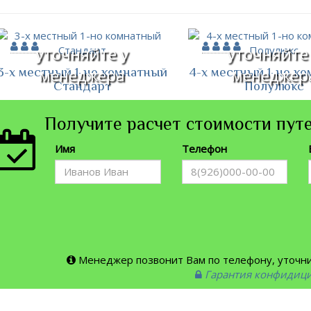
уточняйте у
уточняйте
3-х местный 1-но комнатный
4-х местный 1-но к
менеджера
менеджер
Стандарт
Полулюкс
Получите расчет стоимости путе
Имя
Телефон
Менеджер позвонит Вам по телефону, уточнит
Гарантия конфидиц