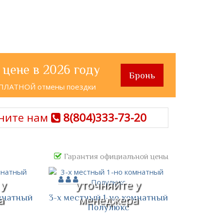
 цене в 2026 году
Бронь
СПЛАТНОЙ отмены поездки
ните нам
8(804)333-73-20
Гарантия официальной цены
 у
уточняйте у
мнатный
3-х местный 1-но комнатный
а
менеджера
Полулюкс