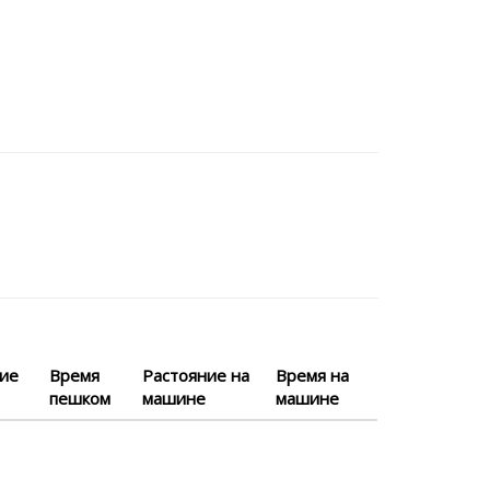
ние
Время
Растояние на
Время на
пешком
машине
машине