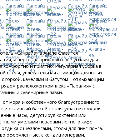
отель «Санрайз» в Анапе славится
ция, и персонал прилагают все усилия для
бя комфортно и приятно. Регулярная уборка в
вой отеля, увлекательная анимация для юных
 с горкой, качелями и батутом – отдыхающим
м рядом расположен комплекс «Паралия» с
газины и сувенирные лавки.
ы от моря и собственного благоустроенного
е и отличный бассейн с «лягушатником» для
енные часы, дегустируя коктейли или
енными умелыми поварами летнего кафе.
тдыха с шезлонгами, столы для пинг-понга.
иво оформленные, с кондиционерами,