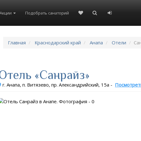
8(804)333-73-20
8(967)555-86-35
Акции
Подобрать санаторий
Главная
Краснодарский край
Анапа
Отели
Са
Отель «Санрайз»
г. Анапа, п. Витязево, пр. Александрийский, 15а
-
Посмотрет