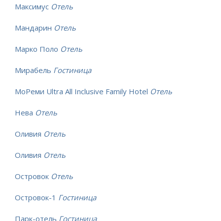
Максимус
Отель
Мандарин
Отель
Марко Поло
Отель
Мирабель
Гостиница
МоРеми Ultra All Inclusive Family Hotel
Отель
Нева
Отель
Оливия
Отель
Оливия
Отель
Островок
Отель
Островок-1
Гостиница
Парк-отель
Гостиница