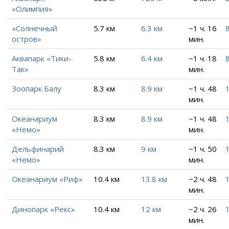
«Олимпия»
«Солнечный
5.7 км
6.3 км
~1 ч. 16
8
остров»
мин.
Аквапарк «Тики-
5.8 км
6.4 км
~1 ч. 18
8
Так»
мин.
Зоопарк Балу
8.3 км
8.9 км
~1 ч. 48
мин.
Океанариум
8.3 км
8.9 км
~1 ч. 48
«Немо»
мин.
Дельфинарий
8.3 км
9 км
~1 ч. 50
«Немо»
мин.
Океанариум «Риф»
10.4 км
13.8 км
~2 ч. 48
мин.
Динопарк «Рекс»
10.4 км
12 км
~2 ч. 26
мин.