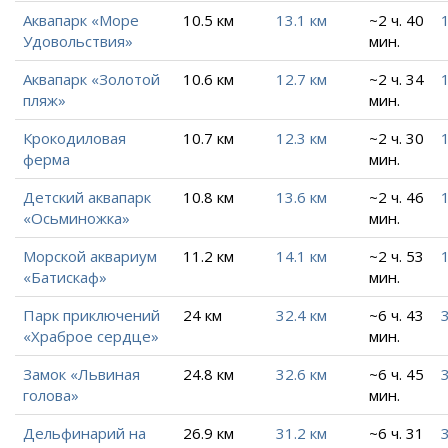
Аквапарк «Море
10.5 км
13.1 км
~2 ч. 40
Удовольствия»
мин.
Аквапарк «Золотой
10.6 км
12.7 км
~2 ч. 34
пляж»
мин.
Крокодиловая
10.7 км
12.3 км
~2 ч. 30
ферма
мин.
Детский аквапарк
10.8 км
13.6 км
~2 ч. 46
«Осьминожка»
мин.
Морской аквариум
11.2 км
14.1 км
~2 ч. 53
«Батискаф»
мин.
Парк приключений
24 км
32.4 км
~6 ч. 43
«Храброе сердце»
мин.
Замок «Львиная
24.8 км
32.6 км
~6 ч. 45
голова»
мин.
Дельфинарий на
26.9 км
31.2 км
~6 ч. 31