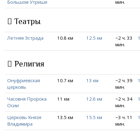
Большом Утрише
мин.
Театры
Летняя Эстрада
10.8 км
12.5 км
~2 ч. 33
мин.
Религия
Онуфриевская
10.7 км
13 км
~2 ч. 39
церковь
мин.
Часовня Пророка
11 км
12.6 км
~2 ч. 34
Осии
мин.
Церковь Князя
13.5 км
15.5 км
~3 ч. 11
Владимира
мин.