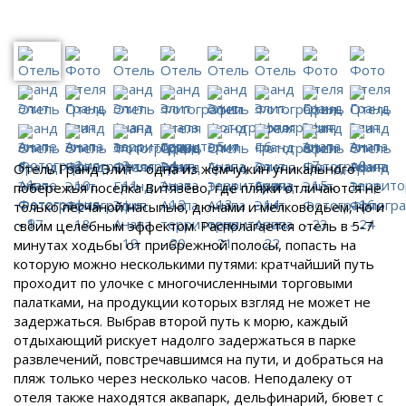
Отель Гранд Элит - одна из жемчужин уникального
побережья поселка Витязево, где пляжи отличаются не
только песчаной насыпью, дюнами и мелководьем, но и
своим целебным эффектом. Располагается отель в 5-7
минутах ходьбы от прибрежной полосы, попасть на
которую можно несколькими путями: кратчайший путь
проходит по улочке с многочисленными торговыми
палатками, на продукции которых взгляд не может не
задержаться. Выбрав второй путь к морю, каждый
отдыхающий рискует надолго задержаться в парке
развлечений, повстречавшимся на пути, и добраться на
пляж только через несколько часов. Неподалеку от
отеля также находятся аквапарк, дельфинарий, бювет с