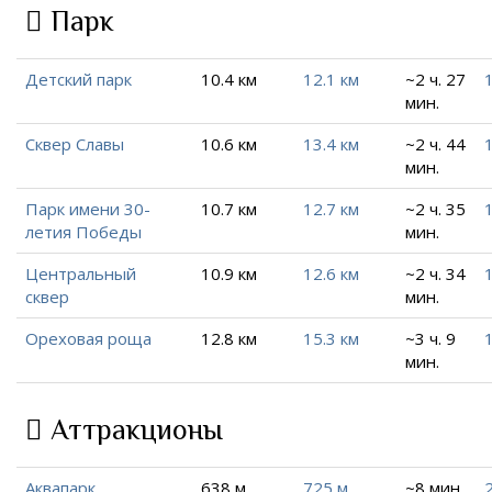
Парк
Детский парк
10.4 км
12.1 км
~2 ч. 27
мин.
Сквер Славы
10.6 км
13.4 км
~2 ч. 44
мин.
Парк имени 30-
10.7 км
12.7 км
~2 ч. 35
летия Победы
мин.
Центральный
10.9 км
12.6 км
~2 ч. 34
сквер
мин.
Ореховая роща
12.8 км
15.3 км
~3 ч. 9
мин.
Аттракционы
Аквапарк
638 м
725 м
~8 мин.
2