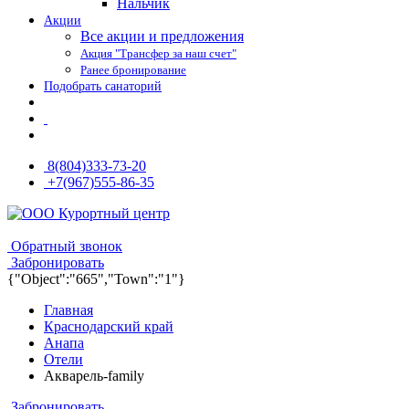
Нальчик
Акции
Все акции и предложения
Акция "Трансфер за наш счет"
Ранее бронирование
Подобрать санаторий
8(804)333-73-20
+7(967)555-86-35
8(804)333-73-20
8(967)555-86-35
Обратный звонок
Забронировать
{"Object":"665","Town":"1"}
Главная
Краснодарский край
Анапа
Отели
Акварель-family
Забронировать