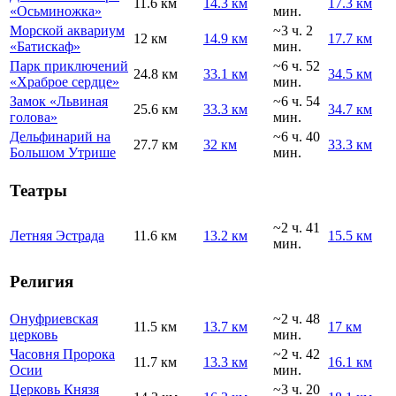
11.6 км
14.3 км
17.3 км
«Осьминожка»
мин.
Морской аквариум
~3 ч. 2
12 км
14.9 км
17.7 км
«Батискаф»
мин.
Парк приключений
~6 ч. 52
24.8 км
33.1 км
34.5 км
«Храброе сердце»
мин.
Замок «Львиная
~6 ч. 54
25.6 км
33.3 км
34.7 км
голова»
мин.
Дельфинарий на
~6 ч. 40
27.7 км
32 км
33.3 км
Большом Утрише
мин.
Театры
~2 ч. 41
Летняя Эстрада
11.6 км
13.2 км
15.5 км
мин.
Религия
Онуфриевская
~2 ч. 48
11.5 км
13.7 км
17 км
церковь
мин.
Часовня Пророка
~2 ч. 42
11.7 км
13.3 км
16.1 км
Осии
мин.
Церковь Князя
~3 ч. 20