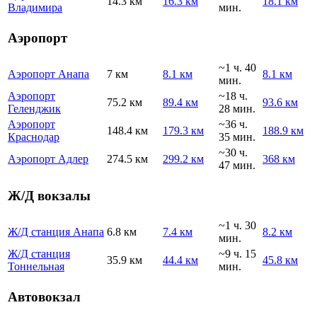
14.3 км
16.3 км
18.1 км
Владимира
мин.
Аэропорт
~1 ч. 40
Аэропорт Анапа
7 км
8.1 км
8.1 км
мин.
Аэропорт
~18 ч.
75.2 км
89.4 км
93.6 км
Геленджик
28 мин.
Аэропорт
~36 ч.
148.4 км
179.3 км
188.9 км
Краснодар
35 мин.
~30 ч.
Аэропорт Адлер
274.5 км
299.2 км
368 км
47 мин.
Ж/Д вокзалы
~1 ч. 30
Ж/Д станция Анапа
6.8 км
7.4 км
8.2 км
мин.
Ж/Д станция
~9 ч. 15
35.9 км
44.4 км
45.8 км
Тоннельная
мин.
Автовокзал