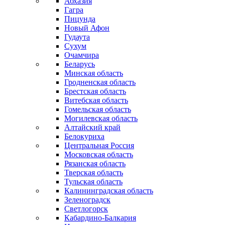
Абхазия
Гагра
Пицунда
Новый Афон
Гудаута
Сухум
Очамчира
Беларусь
Минская область
Гродненская область
Брестская область
Витебская область
Гомельская область
Могилевская область
Алтайский край
Белокуриха
Центральная Россия
Московская область
Рязанская область
Тверская область
Тульская область
Калининградская область
Зеленоградск
Светлогорск
Кабардино-Балкария