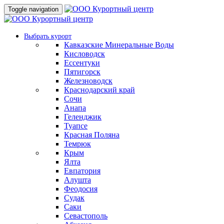
Toggle navigation
Выбрать курорт
Кавказские Минеральные Воды
Кисловодск
Ессентуки
Пятигорск
Железноводск
Краснодарский край
Сочи
Анапа
Геленджик
Туапсе
Красная Поляна
Темрюк
Крым
Ялта
Евпатория
Алушта
Феодосия
Судак
Саки
Севастополь