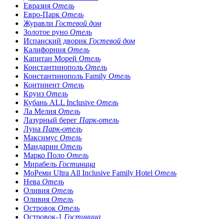
Евразия
Отель
Евро-Парк
Отель
Журавли
Гостевой дом
Золотое руно
Отель
Испанский дворик
Гостевой дом
Калифорния
Отель
Капитан Морей
Отель
Константинополь
Отель
Константинополь Family
Отель
Континент
Отель
Круиз
Отель
Кубань ALL Inclusive
Отель
Ла Мелия
Отель
Лазурный берег
Парк-отель
Луна
Парк-отель
Максимус
Отель
Мандарин
Отель
Марко Поло
Отель
Мирабель
Гостиница
МоРеми Ultra All Inclusive Family Hotel
Отель
Нева
Отель
Оливия
Отель
Оливия
Отель
Островок
Отель
Островок-1
Гостиница