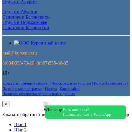
Отдых в Алуште
Отдых в Абхазии
Санатории Белокурихи
Отдых в Подмосковье
Санатории Белоруссии
mail@kurcenter.ru
8(804)333-73-20
;
8(967)555-86-35
16+
Контакты
|
Личный кабинет
|
Поиск отеля по услугам
|
Поиск АвиаБилетов
|
Партнерская программа
|
Оплата
|
Карта сайта
Политика обработки персональных данных
×
Есть вопросы?
Заказать обратный звонок
Напишите нам в WhatsApp
Шаг 1
Шаг 2