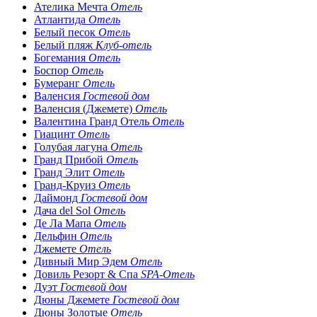
Ателика Мечта
Отель
Атлантида
Отель
Белый песок
Отель
Белый пляж
Клуб-отель
Богемания
Отель
Боспор
Отель
Бумеранг
Отель
Валенсия
Гостевой дом
Валенсия (Джемете)
Отель
Валентина Гранд Отель
Отель
Гиацинт
Отель
Голубая лагуна
Отель
Гранд Прибой
Отель
Гранд Элит
Отель
Гранд-Круиз
Отель
Даймонд
Гостевой дом
Дача del Sol
Отель
Де Ла Мапа
Отель
Дельфин
Отель
Джемете
Отель
Дивный Мир Эдем
Отель
Довиль Резорт & Спа
SPA-Отель
Дуэт
Гостевой дом
Дюны Джемете
Гостевой дом
Дюны Золотые
Отель