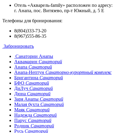
Отель «Акварель-family» расположен по адресу:
г. Анапа, пос. Витязево, пр-т Южный, д. 5 Е
Телефоны для бронирования:
8(804)333-73-20
8(967)555-86-35
Забронировать
Санатории Анапы
Аквамарин
Санаторий
Анапа
Санаторий
Анапа-Нептун
Санаторно-курортный комплекс
Бригантина
Санаторий
БФО
Санаторий
ДиЛуч
Санаторий
Дюна
Санаторий
Заря Анапы
Санаторий
Малая бухта
Санаторий
Маяк
Санаторий
Надежда
Санаторий
Парус
Санаторий
Родник
Санаторий
Русь
Санаторий