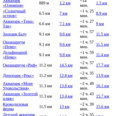
Аквапарк
~14
889 м
1.2 км
1.5 км
«Олимпия»
мин.
«Солнечный
~1 ч. 25
6.5 км
7 км
8.9 км
остров»
мин.
Аквапарк «Тики-
~1 ч. 27
6.6 км
7.1 км
9 км
Так»
мин.
~1 ч. 57
Зоопарк Балу
9.1 км
9.6 км
11.5 км
мин.
Океанариум
~1 ч. 57
9.1 км
9.6 км
11.5 км
«Немо»
мин.
Дельфинарий
~1 ч. 59
9.1 км
9.8 км
11.4 км
«Немо»
мин.
~2 ч. 57
Океанариум «Риф»
11.2 км
14.5 км
17.7 км
мин.
~2 ч. 35
Динопарк «Рекс»
11.2 км
12.8 км
13.9 км
мин.
Аквапарк «Море
~2 ч. 49
11.3 км
13.8 км
16.1 км
Удовольствия»
мин.
Аквапарк «Золотой
~2 ч. 43
11.3 км
13.4 км
15.7 км
пляж»
мин.
Крокодиловая
~2 ч. 39
11.5 км
13 км
15.6 км
ферма
мин.
Детский аквапарк
~2 ч. 55