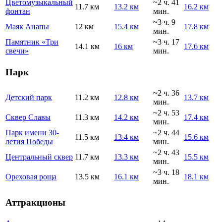
Цветомузыкальный
~2 ч. 41
11.7 км
13.2 км
16.2 км
фонтан
мин.
~3 ч. 9
Маяк Анапы
12 км
15.4 км
17.8 км
мин.
Памятник «Три
~3 ч. 17
14.1 км
16 км
17.6 км
свечи»
мин.
Парк
~2 ч. 36
Детский парк
11.2 км
12.8 км
13.7 км
мин.
~2 ч. 53
Сквер Славы
11.3 км
14.2 км
17.4 км
мин.
Парк имени 30-
~2 ч. 44
11.5 км
13.4 км
15.6 км
летия Победы
мин.
~2 ч. 43
Центральный сквер
11.7 км
13.3 км
15.5 км
мин.
~3 ч. 18
Ореховая роща
13.5 км
16.1 км
18.1 км
мин.
Аттракционы