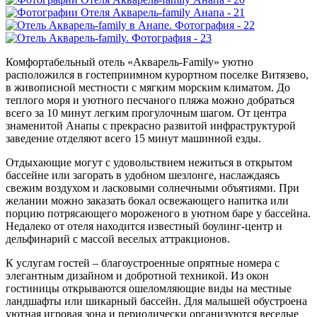
Комфортабельный отель «Акварель-Family» уютно
расположился в гостеприимном курортном поселке Витязево,
в живописной местности с мягким морским климатом. До
теплого моря и уютного песчаного пляжа можно добраться
всего за 10 минут легким прогулочным шагом. От центра
знаменитой Анапы с прекрасно развитой инфраструктурой
заведение отделяют всего 15 минут машинной езды.
Отдыхающие могут с удовольствием нежиться в открытом
бассейне или загорать в удобном шезлонге, наслаждаясь
свежим воздухом и ласковыми солнечными объятиями. При
желании можно заказать бокал освежающего напитка или
порцию потрясающего мороженого в уютном баре у бассейна.
Недалеко от отеля находится известный боулинг-центр и
дельфинарий с массой веселых аттракционов.
К услугам гостей – благоустроенные опрятные номера с
элегантным дизайном и добротной техникой. Из окон
гостиницы открываются ошеломляющие виды на местные
ландшафты или шикарный бассейн. Для малышей обустроена
уютная игровая зона и периодически организуются веселые