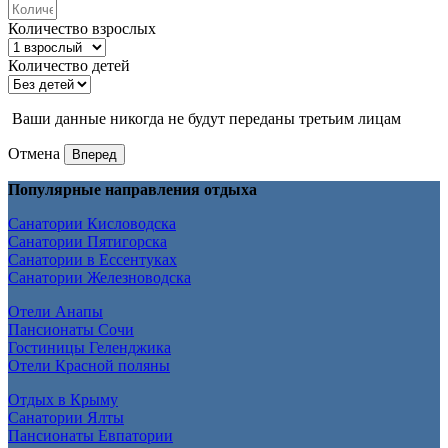
Количество взрослых
Количество детей
Ваши данные никогда не будут переданы третьим лицам
Отмена
Вперед
Популярные направления отдыха
Санатории Кисловодска
Санатории Пятигорска
Санатории в Ессентуках
Санатории Железноводска
Отели Анапы
Пансионаты Сочи
Гостиницы Геленджика
Отели Красной поляны
Отдых в Крыму
Санатории Ялты
Пансионаты Евпатории