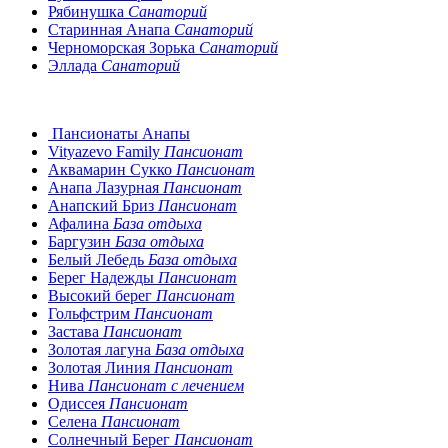
Рябинушка
Санаторий
Старинная Анапа
Санаторий
Черноморская Зорька
Санаторий
Эллада
Санаторий
Пансионаты Анапы
Vityazevo Family
Пансионат
Аквамарин Сукко
Пансионат
Анапа Лазурная
Пансионат
Анапский Бриз
Пансионат
Афалина
База отдыха
Баргузин
База отдыха
Белый Лебедь
База отдыха
Берег Надежды
Пансионат
Высокий берег
Пансионат
Гольфстрим
Пансионат
Застава
Пансионат
Золотая лагуна
База отдыха
Золотая Линия
Пансионат
Нива
Пансионат с лечением
Одиссея
Пансионат
Селена
Пансионат
Солнечный Берег
Пансионат