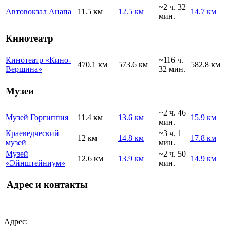
~2 ч. 32
Автовокзал Анапа
11.5 км
12.5 км
14.7 км
мин.
Кинотеатр
Кинотеатр «Кино-
~116 ч.
470.1 км
573.6 км
582.8 км
Вершина»
32 мин.
Музеи
~2 ч. 46
Музей Горгиппия
11.4 км
13.6 км
15.9 км
мин.
Краеведческий
~3 ч. 1
12 км
14.8 км
17.8 км
музей
мин.
Музей
~2 ч. 50
12.6 км
13.9 км
14.9 км
«Эйнштейниум»
мин.
Адрес и контакты
Адрес: