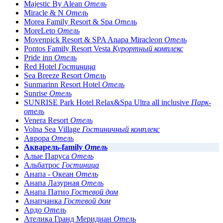
Majestic By Alean
Отель
Miracle & N
Отель
Morea Family Resort & Spa
Отель
MoreLeto
Отель
Movenpick Resort & SPA Anapa Miracleon
Отель
Pontos Family Resort Vesta
Курортный комплекс
Pride inn
Отель
Red Hotel
Гостиница
Sea Breeze Resort
Отель
Sunmarinn Resort Hotel
Отель
Sunrise
Отель
SUNRISE Park Hotel Relax&Spa Ultra all inclusive
Парк-
отель
Venera Resort
Отель
Volna Sea Village
Гостиничный комплекс
Аврора
Отель
Акварель-family
Отель
Алые Паруса
Отель
Альбатрос
Гостиница
Анапа - Океан
Отель
Анапа Лазурная
Отель
Анапа Патио
Гостевой дом
Анапчанка
Гостевой дом
Ардо
Отель
Ателика Гранд Меридиан
Отель