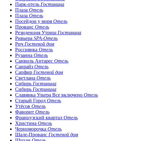
Парк-отель
Гостиница
Плаза
Отель
Плаза
Отель
Посейдон у моря
Отель
Прованс
Отель
Резиденция Утриш
Гостиница
Ривьера
SPA-Отель
Рич
Гостевой дом
Россиянка
Отель
Рузанна
Отель
Санвиль Антарес
Отель
Санрайз
Отель
Сапфир
Гостевой дом
Светлана
Отель
Сибирь
Гостиница
Сибирь
Гостиница
Славянка Ультра Все включено
Отель
Старый Город
Отель
Утёсов
Отель
Фаворит
Отель
Французский квартал
Отель
Христина
Отель
Черноморочка
Отель
Шале-Прованс
Гостевой дом
Шихан
Отель