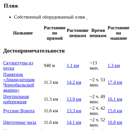
Пляж
Собственный оборудованный пляж
Растояние
Растояние
Растояние
Время
Название
по
на
пешком
пешком
прямой
машине
Достопримечательности
Скульптуры из
~13
948 м
1.1 км
1.3 км
песка
мин.
Памятник
«Ликвидаторам
~2 ч. 53
11.3 км
14.2 км
17.4 км
Чернобыльской
мин.
аварии»
Центральная
~2 ч. 49
11.3 км
13.9 км
16.1 км
набережная
мин.
~2 ч. 42
Русские Ворота
11.6 км
13.3 км
15.6 км
мин.
~2 ч. 52
Цветочные часы
11.6 км
14.1 км
16.8 км
мин.