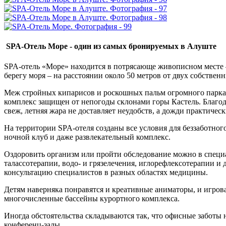
SPA-Отель Море - один из самых бронируемых в Алуште
SPA-отель «Море» находится в потрясающе живописном месте
берегу моря – на расстоянии около 50 метров от двух собствен
Меж стройных кипарисов и роскошных пальм огромного парка 
комплекс защищен от непогоды склонами горы Кастель. Благо
свеж, летняя жара не доставляет неудобств, а дожди практичес
На территории SPA-отеля созданы все условия для беззаботног
ночной клуб и даже развлекательный комплекс.
Оздоровить организм или пройти обследование можно в специ
талассотерапии, водо- и грязелечения, иглорефлексотерапии и
консультацию специалистов в разных областях медицины.
Детям наверняка понравятся и креативные аниматоры, и игрова
многочисленные бассейны курортного комплекса.
Иногда обстоятельства складываются так, что офисные заботы н
конференц-залы.