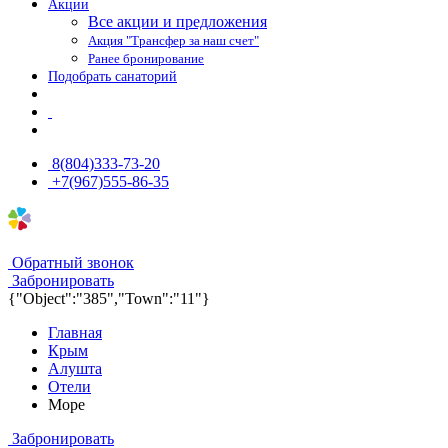
Акции
Все акции и предложения
Акция "Трансфер за наш счет"
Ранее бронирование
Подобрать санаторий
8(804)333-73-20
+7(967)555-86-35
8(804)333-73-20
8(967)555-86-35
Обратный звонок
Забронировать
{"Object":"385","Town":"11"}
Главная
Крым
Алушта
Отели
Море
Забронировать