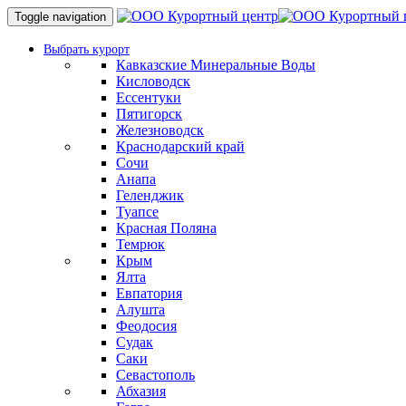
Toggle navigation
Выбрать курорт
Кавказские Минеральные Воды
Кисловодск
Ессентуки
Пятигорск
Железноводск
Краснодарский край
Сочи
Анапа
Геленджик
Туапсе
Красная Поляна
Темрюк
Крым
Ялта
Евпатория
Алушта
Феодосия
Судак
Саки
Севастополь
Абхазия