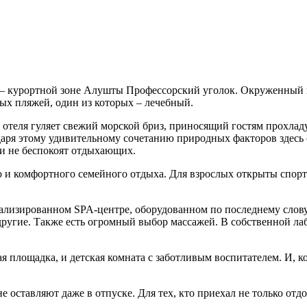
 – курортной зоне Алушты Профессорский уголок. Окруженный 
ных пляжей, один из которых – лечебный.
отеля гуляет свежий морской бриз, приносящий гостям прохла
даря этому удивительному сочетанию природных факторов здесь
ки не беспокоят отдыхающих.
о и комфортного семейного отдыха. Для взрослых открыты спорт
ализированном SPA-центре, оборудованном по последнему слову
 другие. Также есть огромный выбор массажей. В собственной л
я площадка, и детская комната с заботливым воспитателем. И, 
е оставляют даже в отпуске. Для тех, кто приехал не только отд