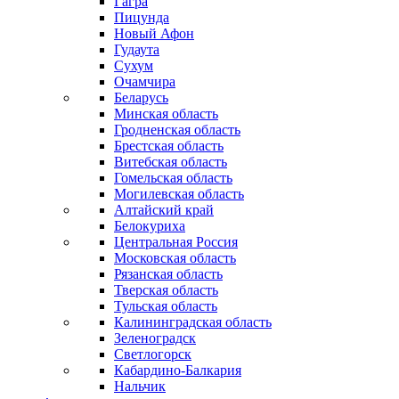
Гагра
Пицунда
Новый Афон
Гудаута
Сухум
Очамчира
Беларусь
Минская область
Гродненская область
Брестская область
Витебская область
Гомельская область
Могилевская область
Алтайский край
Белокуриха
Центральная Россия
Московская область
Рязанская область
Тверская область
Тульская область
Калининградская область
Зеленоградск
Светлогорск
Кабардино-Балкария
Нальчик