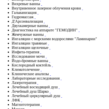
Вихревые ванны
Внутривенное лазерное облучения крови
Гальванизация
Гидромассаж
Д'Арсонвализация
Двухкамерные ванны
Диагностика на аппарате "ГЕМОДИН"
Жемчужные ванны
Ингаляции с морскими водорослями "Ламинарии"
Ингаляции травяные
Ингаляции щелочные
Инфита-терапия
Исследование мочи
Йодо-бромные ванны
Кислородный коктейль
Климатолечение
Клинические анализы
Лабораторные исследования
Лазеротерапия
Лечебный восходящий душ
Лечебный душ Шарко
Лечебный циркулярный душ
ЛФК
Магнитотерапия
Массаж