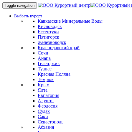
Toggle navigation
Выбрать курорт
Кавказские Минеральные Воды
Кисловодск
Ессентуки
Пятигорск
Железноводск
Краснодарский край
Сочи
Анапа
Геленджик
Туапсе
Красная Поляна
Темрюк
Крым
Ялта
Евпатория
Алушта
Феодосия
Судак
Саки
Севастополь
Абхазия