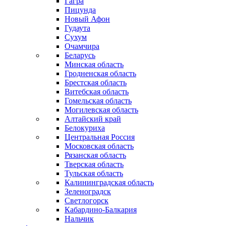
Гагра
Пицунда
Новый Афон
Гудаута
Сухум
Очамчира
Беларусь
Минская область
Гродненская область
Брестская область
Витебская область
Гомельская область
Могилевская область
Алтайский край
Белокуриха
Центральная Россия
Московская область
Рязанская область
Тверская область
Тульская область
Калининградская область
Зеленоградск
Светлогорск
Кабардино-Балкария
Нальчик