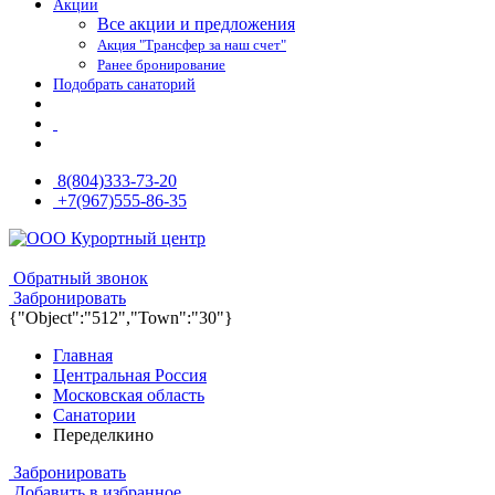
Акции
Все акции и предложения
Акция "Трансфер за наш счет"
Ранее бронирование
Подобрать санаторий
8(804)333-73-20
+7(967)555-86-35
8(804)333-73-20
8(967)555-86-35
Обратный звонок
Забронировать
{"Object":"512","Town":"30"}
Главная
Центральная Россия
Московская область
Санатории
Переделкино
Забронировать
Добавить в избранное