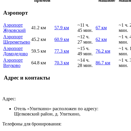
прямой
машине
маши
Аэропорт
Аэропорт
~11 ч.
~1 ч. 
41.2 км
57.9 км
67 км
Жуковский
45 мин.
мин.
Аэропорт
~12 ч.
~1 ч. 
45.2 км
60.9 км
62 км
Шереметьево
27 мин.
мин.
Аэропорт
~15 ч.
~1 ч. 
59.5 км
77.3 км
76.2 км
Домодедово
49 мин.
мин.
Аэропорт
~14 ч.
~1 ч. 
64.8 км
70.3 км
86.7 км
Внуково
28 мин.
мин.
Адрес и контакты
Адрес:
Отель «Улиткино» расположен по адресу:
Щелковский район, д. Улиткино,
Телефоны для бронирования: