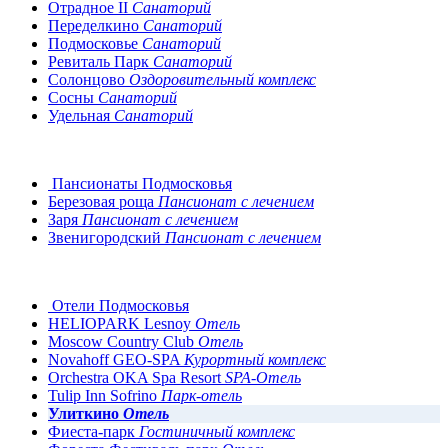
Отрадное II
Санаторий
Переделкино
Санаторий
Подмосковье
Санаторий
Ревиталь Парк
Санаторий
Солонцово
Оздоровительный комплекс
Сосны
Санаторий
Удельная
Санаторий
Пансионаты Подмосковья
Березовая роща
Пансионат с лечением
Заря
Пансионат с лечением
Звенигородский
Пансионат с лечением
Отели Подмосковья
HELIOPARK Lesnoy
Отель
Moscow Country Club
Отель
Novahoff GEO-SPA
Курортный комплекс
Orchestra OKA Spa Resort
SPA-Отель
Tulip Inn Sofrino
Парк-отель
Улиткино
Отель
Фиеста-парк
Гостиничный комплекс