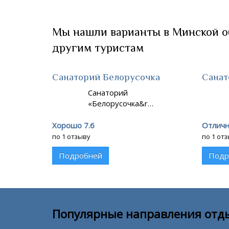
Мы нашли варианты в Минской об
другим туристам
Санаторий Белорусочка
Санат
Санаторий
«Белорусочка&r…
Хорошо 7.6
Отличн
по 1 отзыву
по 1 от
Подробней
Подр
Популярные направления отд