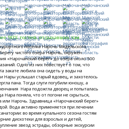
ее 90% гостей, отдыхавших там
курортного поселка Нарочь Мядельского
берегу чистого озера Нарочь, окружен
ия «Нарочанский берег» до озера около 500
заний. Одно из них повествует о том, что
На закате любила она сидеть у воды на
ни Нары услышал старый вдовец, и захотелось
ргла пана. Тогда слуги погубили юношу, а
 венчания Нара подожгла дворец и попыталась
а Нара поняла, что от погони не скрыться,
ра или Нарочь. Здравница «Нарочанский берег»
дой. Вода активно применяется при лечении
анатории: во время купального сезона гостям
ерние дискотеки для взрослых и детей,
упление звезд эстрады, обзорные экскурсии