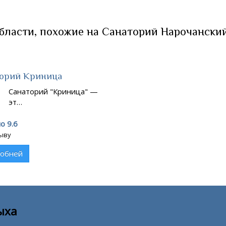
ласти, похожие на Санаторий Нарочанский
орий Криница
Санаторий "Криница" —
эт…
о 9.6
зыву
обней
ыха