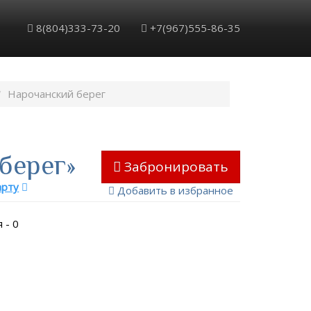
Обратный звонок
Забронировать
8(804)333-73-20
+7(967)555-86-35
Нарочанский берег
берег»
Забронировать
арту
Добавить в избранное