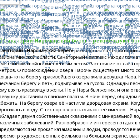
Санаторий Нарочанский берег - рекомендуют бол
Санаторий «Нарочанский берег»
расположен на территории 
района Минской области. Санаторный комплекс находится на 
смешанным хвойно-лиственным лесом. Расстояние от санатор
метров. О происхождении озера Нарочь существует много ска
когда-то на берегу красивейшего озера жила девушка Нара. 
песчаном берегу и петь, подыгрывая на гуслях. Однажды пес
ему взять красавицу в жены. Но у Нары был жених, и она отве
девушку доставили в панские палаты. В ночь перед обрядом
сбежать. На берегу озера её настигла дворцовая охрана. Когд
бросилась в воду. С тех пор озеро называют её именем - На
обладает двумя собственными скважинами с минеральной во
различных заболеваний. Разнообразен и интересен отдых в с
предлагаются на прокат катамараны и лодки, проводятся веч
просмотр художественных фильмов на большом экране, выст