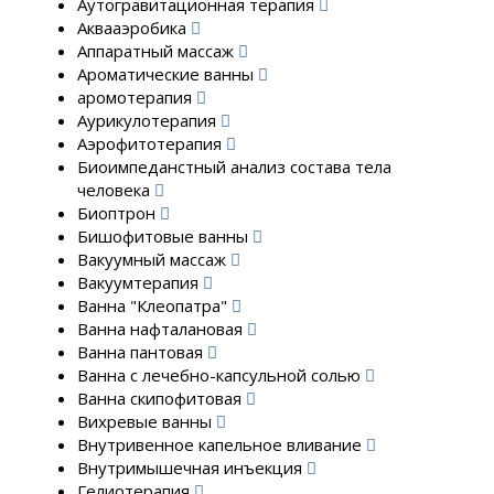
Аутогравитационная терапия
Аквааэробика
Аппаратный массаж
Ароматические ванны
аромотерапия
Аурикулотерапия
Аэрофитотерапия
Биоимпеданстный анализ состава тела
человека
Биоптрон
Бишофитовые ванны
Вакуумный массаж
Вакуумтерапия
Ванна "Клеопатра"
Ванна нафталановая
Ванна пантовая
Ванна с лечебно-капсульной солью
Ванна скипофитовая
Вихревые ванны
Внутривенное капельное вливание
Внутримышечная инъекция
Гелиотерапия